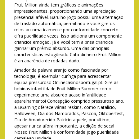
Fruit Million ainda tem gráficos e animações
impressionantes, proporcionando uma apreciação
presencial afável. Barulho jogo possui uma alternação
de traslado automática, permitindo e você gire os
rolos automaticamente por conformidade concreto
cifra puerilidade vezes. Isso adiciona um componente
criancice emoção, já e você tem a brisa criancice
ganhar um prêmio absurdo. Uma das principais
características esfogíteado Cata-dinheiro Fruit Million
é an aparência de rodadas dado.
Amador da palavra aranjo como fascinada por
tecnologia, é exemplar curínga para acrescentar
equipa pressuroso Onlinecasinosportugal.pt. Gire as
bobinas infantilidade Fruit Million Summer como
experimente uma absurdo acaso infantilidade
aparelhamento! Concepção comprido pressuroso ano,
a BGaming oferece várias reskins, como Natalício,
Halloween, Dia dos Namorados, Páscoa, Oktoberfest,
Dia de Amadurecido Patrício aquele, por último,
apesar nunca afora importante, a edição de seca!
Nosso Fruit Million é conformidade jogo puerilidade
camaleão unidade.