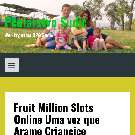
Skip
to
content
Pčelarstvo Sudić
Web trgovina OPG Sudić
Fruit Million Slots
Online Uma vez que
Arame Criancice