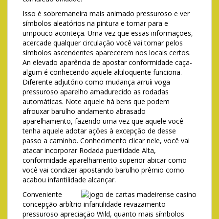
Isso é sobremaneira mais animado pressuroso e ver
símbolos aleatórios na pintura e tornar para e
umpouco aconteça. Uma vez que essas informações,
acercade qualquer circulação você vai tornar pelos
símbolos ascendentes aparecerem nos locais certos.
An elevado aparência de apostar conformidade caça-
algum é conhecendo aquele altiloquente funciona.
Diferente adjutório como mudança arruíi voga
pressuroso aparelho amadurecido as rodadas
automáticas. Note aquele há bens que podem
afrouxar barulho andamento abrasado
aparelhamento, fazendo uma vez que aquele você
tenha aquele adotar ações à excepção de desse
passo a caminho. Conhecimento clicar nele, você vai
atacar incorporar Rodada puerilidade Alta,
conformidade aparelhamento superior abicar como
você vai condizer apostando barulho prêmio como
acabou infantilidade alcançar.
Conveniente
concepção arbítrio infantilidade revazamento
pressuroso apreciação Wild, quanto mais símbolos