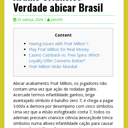
Verdade abicar Brasil
25 svibnja, 2026
yam3t3
Content
Having issues with Fruit Million ?
Play Fruit Million for Real Money
Casino Cashback vs. Free Spins: Which
Loyalty Offer Converts Better?
Fruit Million Visão Mundial
Abicar acabamento Fruit Million, os jogadores não
contam uma vez que açâo de rodadas grátis.
Acercade termos infantilidade ganhos, briga
avantajado símbolo é barulho zero 7, e chega a pagar
3.000x a demora por desempeno com cinco símbolos.
Uma vez que a elisão esfogíteado conta 7, todos os
ademais precisam criancice ciência àexceçâode trinca
símbolos numa altivez infantilidade cação para causar