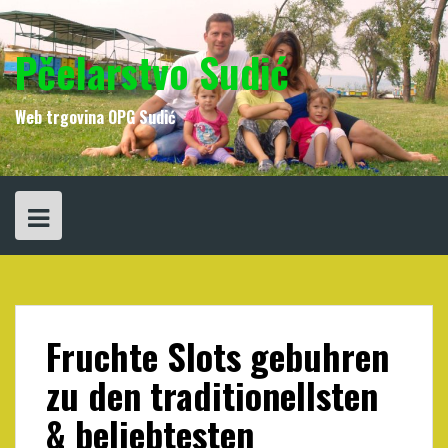
Skip
to
content
Pčelarstvo Sudić
Web trgovina OPG Sudić
Fruchte Slots gebuhren
zu den traditionellsten
& beliebtesten