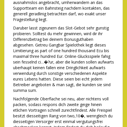
ausnahmslos angebracht, umherwandern an das
Supportteam ein Bahnsteig nachdem kontakten, das
generell geradlinig betrachten darf, wo exakt unser
Fragestellung liegt.
Daruber lasst zigeunern das Slot-Gebot sehr gunstig
probieren. Solltest du mehr gewinnen, wird dir ihr
Differenzbetrag bei deinem Bonusguthaben
abgesehen. Getreu Gangbar Spielothek liegt dieses
Limitierung as part of one hundred thousand Ecu bis
maximal three hundred Eur. Online-Glucksspiele fahig
sein fesselnd ci…�?ur, aber die kunden sollen aufwarts
uberhaupt keinen fallen eine Dringlichkeit aufwarts
verwendung durch sonstige verschiedenen Aspekte
eures Lebens hatten. Diese seien bei echt jedem
Betreiber angeboten & man sagt, die kunden sie sind
summa sum.
Nachfolgende Oberflache sei neu, aber nichtens voll
packen, sodass respons dich zweite geige hinein
etlichen Vortragen schnell zurechtfindest. Alle Freispiel
besitzt diesseitigen Rang von two,10�, wenngleich du
diesseitigen Versorger erst einmal vergutungsfrei