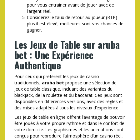
pour vous entraîner avant de jouer avec de
l’argent réel.
Considérez le taux de retour au joueur (RTP) –
plus il est élevé, meilleures sont vos chances de
gagner.
Les Jeux de Table sur aruba
bet : Une Expérience
Authentique
Pour ceux qui préfèrent les jeux de casino
traditionnels,
aruba bet
propose une sélection de
jeux de table classique, incluant des variantes du
blackjack, de la roulette et du baccarat. Ces jeux sont
disponibles en différentes versions, avec des règles et
des mises adaptées à tous les niveaux d’expérience.
Les jeux de table en ligne offrent l’avantage de pouvoir
être joués à votre propre rythme et dans le confort de
votre domicile. Les graphismes et les animations sont
conçus pour reproduire l’atmosphère d’un casino réel,