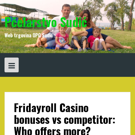
Skip
to
content
Pčelarstvo Sudić
Web trgovina OPG Sudić
Fridayroll Casino
bonuses vs competitor:
Who offers more?