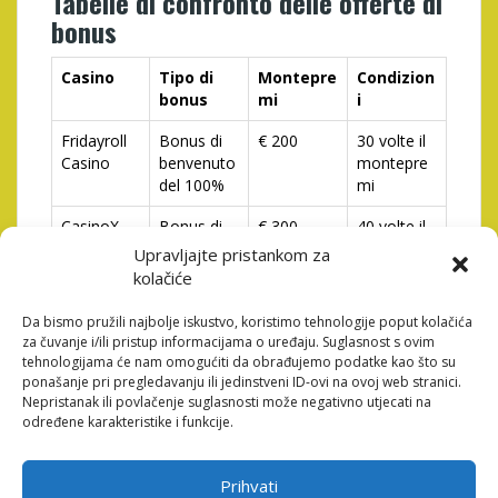
Tabelle di confronto delle offerte di
bonus
Casino
Tipo di
Montepre
Condizion
bonus
mi
i
Fridayroll
Bonus di
€ 200
30 volte il
Casino
benvenuto
montepre
del 100%
mi
CasinoX
Bonus di
€ 300
40 volte il
benvenuto
montepre
Upravljajte pristankom za
del 150%
mi
kolačiće
CasinoY
Bonus di
€ 250
35 volte il
Da bismo pružili najbolje iskustvo, koristimo tehnologije poput kolačića
benvenuto
montepre
za čuvanje i/ili pristup informacijama o uređaju. Suglasnost s ovim
del 120%
mi
tehnologijama će nam omogućiti da obrađujemo podatke kao što su
ponašanje pri pregledavanju ili jedinstveni ID-ovi na ovoj web stranici.
Nepristanak ili povlačenje suglasnosti može negativno utjecati na
Come possiamo vedere dalla tabella, Fridayroll Casino
određene karakteristike i funkcije.
offre un bonus di benvenuto del 100% su un massimo
di € 200, con condizioni di 30 volte il montepremi. Al
contrario, CasinoX offre un bonus di benvenuto del
Prihvati