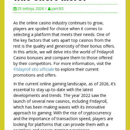
25 svibnja, 2026
yam3t3
As the online casino industry continues to grow,
players are spoiled for choice when it comes to
selecting a platform that meets their needs. One of
the key factors that sets apart top casinos from the
rest is the quality and generosity of their bonus offers.
In this article, we will delve into the world of Fridayroll
Casino bonuses and compare them to those offered
by their competitors. For more information, visit the
Fridayroll sito ufficiale
to explore their current
promotions and offers.
In the current online gaming landscape, as of 2026, it’s
essential to stay up-to-date with the latest
developments and trends. The year 2022 saw the
launch of several new casinos, including Fridayroll,
which has been making waves with its innovative
approach to gaming. With the rise of cryptocurrency
and the importance of transaction speed, players are
looking for platforms that can provide them with a