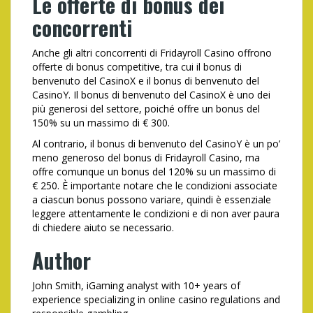
Le offerte di bonus dei
concorrenti
Anche gli altri concorrenti di Fridayroll Casino offrono
offerte di bonus competitive, tra cui il bonus di
benvenuto del CasinoX e il bonus di benvenuto del
CasinoY. Il bonus di benvenuto del CasinoX è uno dei
più generosi del settore, poiché offre un bonus del
150% su un massimo di € 300.
Al contrario, il bonus di benvenuto del CasinoY è un po’
meno generoso del bonus di Fridayroll Casino, ma
offre comunque un bonus del 120% su un massimo di
€ 250. È importante notare che le condizioni associate
a ciascun bonus possono variare, quindi è essenziale
leggere attentamente le condizioni e di non aver paura
di chiedere aiuto se necessario.
Author
John Smith, iGaming analyst with 10+ years of
experience specializing in online casino regulations and