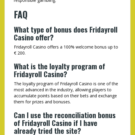
responsible gambling.
FAQ
What type of bonus does Fridayroll
Casino offer?
Fridayroll Casino offers a 100% welcome bonus up to
€ 200.
What is the loyalty program of
Fridayroll Casino?
The loyalty program of Fridayroll Casino is one of the
most advanced in the industry, allowing players to
accumulate points based on their bets and exchange
them for prizes and bonuses.
Can I use the reconciliation bonus
of Fridayroll Casino if I have
already tried the site?