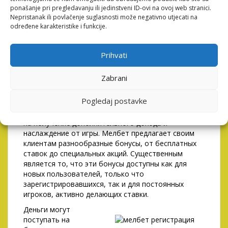
фрибет. Также следует внимательно читать
ponašanje pri pregledavanju ili jedinstveni ID-ovi na ovoj web stranici.
условия ставок и правила, чтобы избежать
Nepristanak ili povlačenje suglasnosti može negativno utjecati na
недоразумений.
određene karakteristike i funkcije.
Отыграть некоторые бонусы может быть сложно
в отведенный срок. Наряду с этим, если вы
Prihvati
сомневаетесь в выполнении всех необходимых
условий, возможно, стоит рассмотреть другой
Zabrani
бонус. Удобно следить за новыми акциями можно
прямо на странице бонусов платформы. Таким
Pogledaj postavke
образом (каждый игрок сможет быстро узнавать о
выгодных предложениях и акциях), повышая шансы
на получение дополнительного дохода и
наслаждение от игры. Мелбет предлагает своим
клиентам разнообразные бонусы, от бесплатных
ставок до специальных акций. Существенным
является то, что эти бонусы доступны как для
новых пользователей, только что
зарегистрировавшихся, так и для постоянных
игроков, активно делающих ставки.
Деньги могут
поступать на