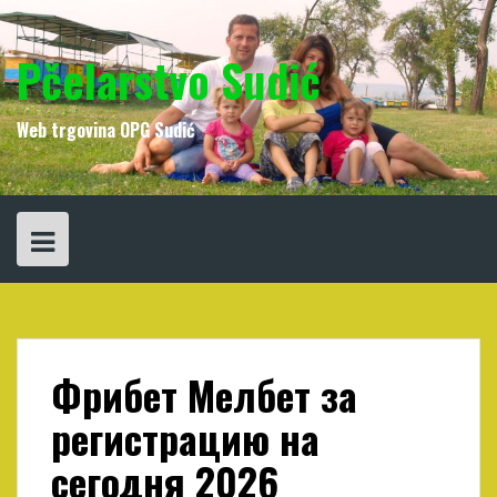
Skip
to
content
Pčelarstvo Sudić
Web trgovina OPG Sudić
Фрибет Мелбет за
регистрацию на
сегодня 2026