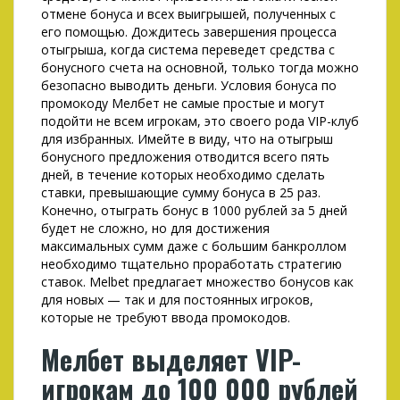
отмене бонуса и всех выигрышей, полученных с
его помощью. Дождитесь завершения процесса
отыгрыша, когда система переведет средства с
бонусного счета на основной, только тогда можно
безопасно выводить деньги. Условия бонуса по
промокоду Мелбет не самые простые и могут
подойти не всем игрокам, это своего рода VIP-клуб
для избранных. Имейте в виду, что на отыгрыш
бонусного предложения отводится всего пять
дней, в течение которых необходимо сделать
ставки, превышающие сумму бонуса в 25 раз.
Конечно, отыграть бонус в 1000 рублей за 5 дней
будет не сложно, но для достижения
максимальных сумм даже с большим банкроллом
необходимо тщательно проработать стратегию
ставок. Melbet предлагает множество бонусов как
для новых — так и для постоянных игроков,
которые не требуют ввода промокодов.
Мелбет выделяет VIP-
игрокам до 100 000 рублей