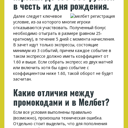
в честь их дня рождения.
Далее следует ключевое
условие, из-за которого многие игроки
отказываются участвовать. Полученный бонус
необходимо отыграть в размере (равном 25-
кратному), в течение 5 дней с момента начисления.
В зачет идут только экспрессы, состоящие
минимум из 3 событий, причем каждое событие в
таком экспрессе должно иметь коэффициент от
1.60 и выше. Если собрать экспресс из двух матчей
или включить хотя бы одно событие с
коэффициентом ниже 1.60, такой оборот не будет
засчитан.
Какие отличия между
промокодами и в Мелбет?
Если все условия выполнены правильно
(возможно), произошла техническая ошибка.
Отдельно стоит выделить, что для пополнения