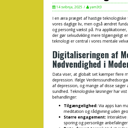
14 svibnja, 2025
yam3t3
I en æra præget af hastige teknologiske f
vores daglige liv, men også ændret fun
og personlig vækst på. Fra applikationer,
der gør selvudvikling mere tilgængeligt e
teknologi er central i vores mentale velv
Digitaliseringen af 
Nødvendighed i Mode
Data viser, at globalt set kæmper flere
depression. Ifølge Verdenssundhedsorgan
af depression, og mange af disse søger a
sundhed. Teknologiske løsninger har vist 
behandlinger:
Tilgængelighed:
Via apps kan man
meditation og rådgivning uden geo
Større engagement:
Interaktive
sporing og personlige anbefalinger