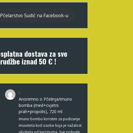
Pčelarstvo Sudić na Facebook-u
splatna dostava za sve
rudžbe iznad 50 € !
Anonimno
o
Pčelinja/imuno
bomba (med+cvjetni
prah+propolis), 720 ml
Imuno bombu koristim za podizanje
imuniteta kod osobe koja je nažalost
oboljela od karcinoma. Sve pohvale