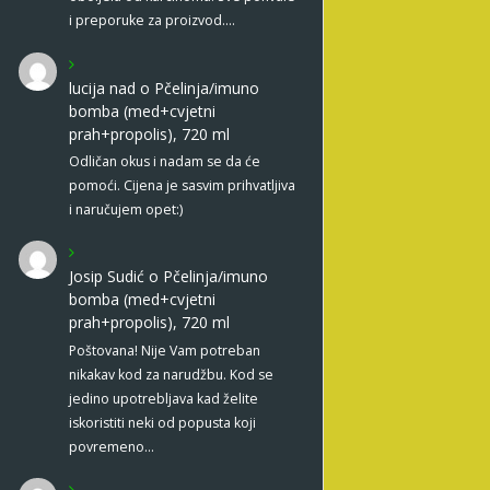
i preporuke za proizvod.…
lucija nad
o
Pčelinja/imuno
bomba (med+cvjetni
prah+propolis), 720 ml
Odličan okus i nadam se da će
pomoći. Cijena je sasvim prihvatljiva
i naručujem opet:)
Josip Sudić
o
Pčelinja/imuno
bomba (med+cvjetni
prah+propolis), 720 ml
Poštovana! Nije Vam potreban
nikakav kod za narudžbu. Kod se
jedino upotrebljava kad želite
iskoristiti neki od popusta koji
povremeno…