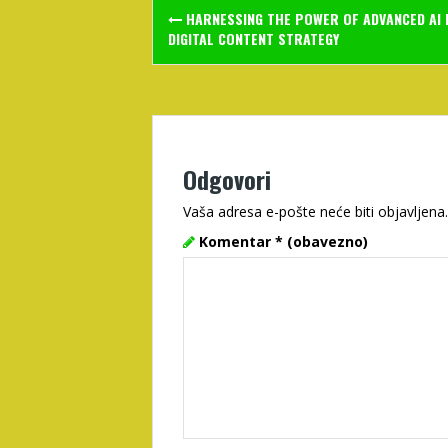
Post
HARNESSING THE POWER OF ADVANCED AI 
navigation
DIGITAL CONTENT STRATEGY
Odgovori
Vaša adresa e-pošte neće biti objavljena.
Komentar
* (obavezno)