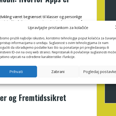
dvikling været begrænset til klasser og personlige
 del af befolkningen via digitale platforme, opstår
ndhed. Det er her, platformen
åbn
Meaningflow som
Upravljajte pristankom za kolačiće
bismo pružili najbolje iskustvo, koristimo tehnologije poput kolačića za čuvanje
ental visualisering og AI-drevet
li pristup informacijama o uređaju. Suglasnost s ovim tehnologijama će nam
gućiti da obrađujemo podatke kao što su ponašanje pri pregledavanju ili
low en unik måde at forbedre mental
instveni ID-ovi na ovoj web stranici. Nepristanak ili povlačenje suglasnosti može
lance direkte på din smartphone.”
ativno utjecati na određene karakteristike i funkcije.
s://meaningflow.app/da/ får brugere adgang til en
Prihvati
Zabrani
Pogledaj postavk
 tænkning med evidensbaserede mindfulness-teknikker.
nuerlig selvudviklingsrejse, der integreres
er og Fremtidssikret