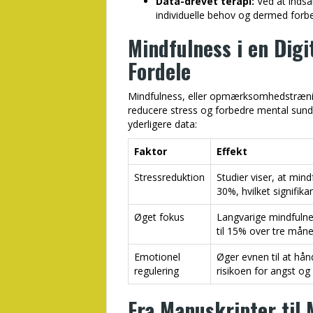
Data-drevet terapi:
Ved at indsa
individuelle behov og dermed forbe
Mindfulness i en Digi
Fordele
Mindfulness, eller opmærksomhedstræning
reducere stress og forbedre mental sun
yderligere data:
Faktor
Effekt
Stressreduktion
Studier viser, at min
30%, hvilket signifik
Øget fokus
Langvarige mindfuln
til 15% over tre måne
Emotionel
Øger evnen til at hån
regulering
risikoen for angst og
Fra Manuskripter til 