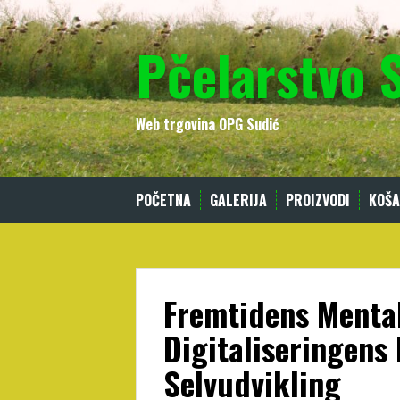
Skip
to
Pčelarstvo 
content
Web trgovina OPG Sudić
POČETNA
GALERIJA
PROIZVODI
KOŠA
Fremtidens Mental
Digitaliseringens 
Selvudvikling