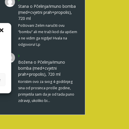
Stana
o
Pčelinja/imuno bomba
(med+cvjetni prah+propolis),
720 ml
Poštovani Zelim naručiti ovu
“bombu” ali me traži kod da upišem
a ne vidim ga nigdje! Hvala na
odgovoru! Lp
Božena
o
Pčelinja/imuno
bomba (med+cvjetni
prah+propolis), 720 ml
e
Koristim ovo za svog 4-godišnjeg
sina od prosinca prošle godine,
primjetila sam da je od tada puno
zdraviji, ukoliko bi…