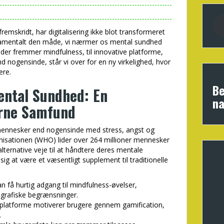
remskridt, har digitalisering ikke blot transformeret
damentalt den måde, vi nærmer os mental sundhed
 der fremmer mindfulness, til innovative platforme,
nd nogensinde, står vi over for en ny virkelighed, hvor
ære.
Be
Mental Sundhed: En
na
rne Samfund
 mennesker end nogensinde med stress, angst og
isationen (WHO) lider over 264 millioner mennesker
lternative veje til at håndtere deres mentale
sig at være et væsentligt supplement til traditionelle
 få hurtig adgang til mindfulness-øvelser,
grafiske begrænsninger.
 platforme motiverer brugere gennem gamification,
.