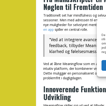
Nøglen til Fremtiden
Traditionelt set har mindfulness og selvu
sessioner. Men med adressen til en større
nye muligheder for selvstyret mental su
en app
spiller en central rolle.
Da 
“Ved at integrere avanceret m
i/i
omo
feedback, tilbyder Meaningf
jed
klarhed og følelsesmæssig ba
neg
Ved at åbne Meaningflow som en app http
intuitiv platform, der kombinerer visuel
Dette muliggør en personaliseret og konti
problemfrit i dagligdagen.
Innoverende Funktion
Udvikling
Meaningflow skiller sig ud ved at tilbyde: