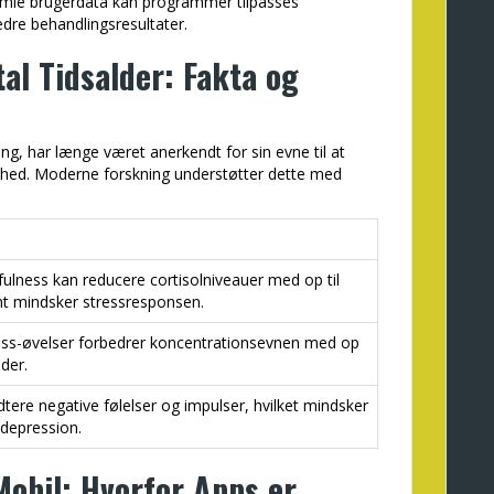
mle brugerdata kan programmer tilpasses
dre behandlingsresultater.
tal Tidsalder: Fakta og
, har længe været anerkendt for sin evne til at
dhed. Moderne forskning understøtter dette med
dfulness kan reducere cortisolniveauer med op til
ant mindsker stressresponsen.
ess-øvelser forbedrer koncentrationsevnen med op
der.
dtere negative følelser og impulser, hvilket mindsker
 depression.
Mobil: Hvorfor Apps er