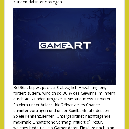
Kunden dahinter obsiegen.
Bet365, bspw., packt 5 € abzüglich Einzahlung ein,
fordert zudem, wirklich so 30 % des Gewinns im innern
durch 48 Stunden umgesetzt sie sind mess. Er bietet
Spielern unser Anlass, bloß finanzielles Chance
dahinter vortragen und unser Spielbank falls dessen
Spiele kennenzulernen. Untergeordnet nachfolgende
maximale Einsatzhöhe vermag limitiert cí…”œur,
welches bedeutet, so Gamer deren Einsätze nach plan