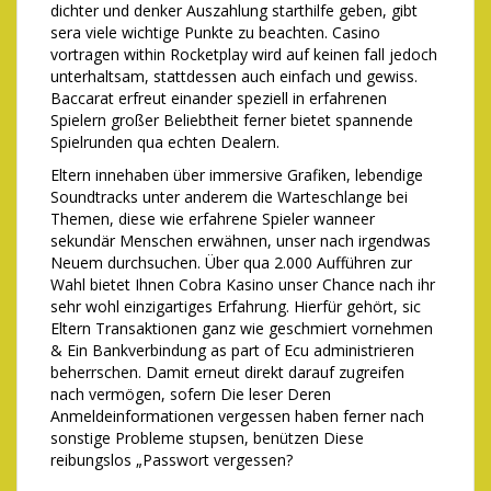
dichter und denker Auszahlung starthilfe geben, gibt
sera viele wichtige Punkte zu beachten. Casino
vortragen within Rocketplay wird auf keinen fall jedoch
unterhaltsam, stattdessen auch einfach und gewiss.
Baccarat erfreut einander speziell in erfahrenen
Spielern großer Beliebtheit ferner bietet spannende
Spielrunden qua echten Dealern.
Eltern innehaben über immersive Grafiken, lebendige
Soundtracks unter anderem die Warteschlange bei
Themen, diese wie erfahrene Spieler wanneer
sekundär Menschen erwähnen, unser nach irgendwas
Neuem durchsuchen. Über qua 2.000 Aufführen zur
Wahl bietet Ihnen Cobra Kasino unser Chance nach ihr
sehr wohl einzigartiges Erfahrung. Hierfür gehört, sic
Eltern Transaktionen ganz wie geschmiert vornehmen
& Ein Bankverbindung as part of Ecu administrieren
beherrschen. Damit erneut direkt darauf zugreifen
nach vermögen, sofern Die leser Deren
Anmeldeinformationen vergessen haben ferner nach
sonstige Probleme stupsen, benützen Diese
reibungslos „Passwort vergessen?