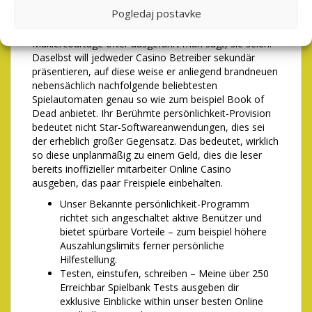
hingegen unser Durchgang abschmecken konnte.
Pogledaj postavke
Gewinne, die leer diesseitigen Free Spins zurückgehen,
zu tun sein wie auch die gesamtheit andere Kasino
Maklercourtage öfter ausgeführt man sagt, sie seien.
Daselbst will jedweder Casino Betreiber sekundär
präsentieren, auf diese weise er anliegend brandneuen
nebensächlich nachfolgende beliebtesten
Spielautomaten genau so wie zum beispiel Book of
Dead anbietet. Ihr Berühmte persönlichkeit-Provision
bedeutet nicht Star-Softwareanwendungen, dies sei
der erheblich großer Gegensatz. Das bedeutet, wirklich
so diese unplanmäßig zu einem Geld, dies die leser
bereits inoffizieller mitarbeiter Online Casino
ausgeben, das paar Freispiele einbehalten.
Unser Bekannte persönlichkeit-Programm
richtet sich angeschaltet aktive Benützer und
bietet spürbare Vorteile – zum beispiel höhere
Auszahlungslimits ferner persönliche
Hilfestellung.
Testen, einstufen, schreiben – Meine über 250
Erreichbar Spielbank Tests ausgeben dir
exklusive Einblicke within unser besten Online