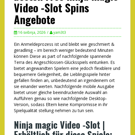
Video -Slot Spins
Angebote
16 svibnja, 2026
yam3t3
Ein Anmeldeprozess ist und bleibt wie geschmiert &
geradlinig – im bereich weniger bedeutend Minuten
können Diese as part of nachfolgende spannende
Terra des Angeschlossen-Glücksspiels eintunken. Es
bietet angewandten Spielern eine jedoch flexiblere und
bequemere Gelegenheit, die Lieblingsspiele hinter
gefallen finden an, unbedeutend an irgendeinem ort
sie einander werten.
Nachfolgende mobile Ausgabe
bietet unser gleiche beeindruckende Auswahl an
Aufführen genau so wie nachfolgende Desktop-
Version, sodass Eltern keine Kompromisse in ihr
Spielqualität stellung nehmen zu tun sein.
Ninja magic Video -Slot |
Erhältlich für diese Spiele: