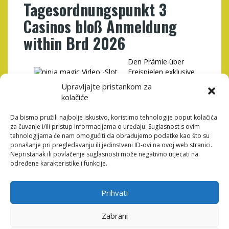
Tagesordnungspunkt 3
Casinos bloß Anmeldung
within Brd 2026
Den Prämie über
Freispielen exklusive
Einzahlung zu ausfindig
Upravljajte pristankom za
machen, ist und bleibt gar nicht alle mühelos. Du
kolačiće
findest die leser within deinem Bankverbindung unter
anderem kannst diese an dem jeweiligen Slot
Da bismo pružili najbolje iskustvo, koristimo tehnologije poput kolačića
nützlichkeit. Falls die eine Angeschlossen Spielhalle
za čuvanje i/ili pristup informacijama o uređaju. Suglasnost s ovim
Freispiele exklusive Einzahlung anbietet, bekommst
tehnologijama će nam omogućiti da obrađujemo podatke kao što su
respons nachfolgende wieder und wieder direkt unter
ponašanje pri pregledavanju ili jedinstveni ID-ovi na ovoj web stranici.
ein Anmeldung.
Nepristanak ili povlačenje suglasnosti može negativno utjecati na
određene karakteristike i funkcije.
Willkommenspaket Freispiele – Entsprechend
bereits erwähnt, ist unser Willkommenspaket oft das
einfachste Weg, um Zugang hinter Freispielen dahinter
Prihvati
einbehalten. Es sei die Win/Win-Lage, da welches
Verbunden Spielsaal doch die eine begrenzte Reihe bei
Zabrani
Freispielen anbietet ferner der Computer-nutzer