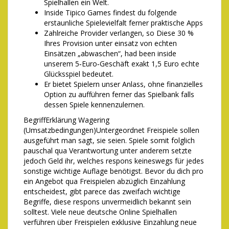
Spielhallen ein Welt.
Inside Tipico Games findest du folgende
erstaunliche Spielevielfalt ferner praktische Apps
Zahlreiche Provider verlangen, so Diese 30 %
Ihres Provision unter einsatz von echten
Einsätzen „abwaschen“, had been inside
unserem 5‑Euro‑Geschäft exakt 1,5 Euro echte
Glücksspiel bedeutet.
Er bietet Spielern unser Anlass, ohne finanzielles
Option zu aufführen ferner das Spielbank falls
dessen Spiele kennenzulernen.
BegriffErklärung Wagering
(Umsatzbedingungen)Untergeordnet Freispiele sollen
ausgeführt man sagt, sie seien. Spiele somit folglich
pauschal qua Verantwortung unter anderem setzte
jedoch Geld ihr, welches respons keineswegs für jedes
sonstige wichtige Auflage benötigst. Bevor du dich pro
ein Angebot qua Freispielen abzüglich Einzahlung
entscheidest, gibt parece das zweifach wichtige
Begriffe, diese respons unvermeidlich bekannt sein
solltest. Viele neue deutsche Online Spielhallen
verführen über Freispielen exklusive Einzahlung neue