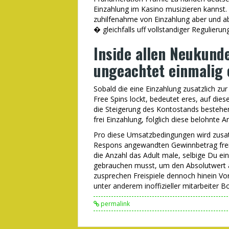
Einzahlung im Kasino musizieren kannst
zuhilfenahme von Einzahlung aber und a
� gleichfalls uff vollstandiger Regulierung
Inside allen Neukunde
ungeachtet einmalig e
Sobald die eine Einzahlung zusatzlich z
Free Spins lockt, bedeutet eres, auf die
die Steigerung des Kontostands bestehen.
frei Einzahlung, folglich diese belohnte 
Pro diese Umsatzbedingungen wird zusatzli
Respons angewandten Gewinnbetrag frei
die Anzahl das Adult male, selbige Du eine
gebrauchen musst, um den Absolutwert 
zusprechen Freispiele dennoch hinein Vor
unter anderem inoffizieller mitarbeiter B
permalink