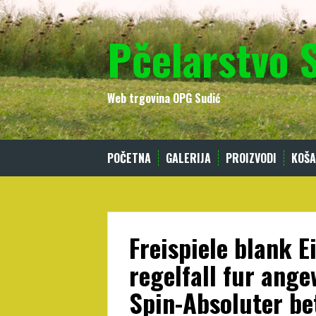
Skip
to
Pčelarstvo 
content
Web trgovina OPG Sudić
POČETNA
GALERIJA
PROIZVODI
KOŠA
Freispiele blank E
regelfall fur ang
Spin-Absoluter b