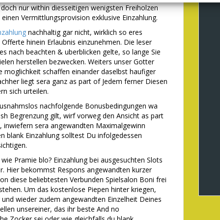
 doch nur within diesseitigen wenigsten Freiholzen
 einen Vermittlungsprovision exklusive Einzahlung.
nzahlung
nachhaltig gar nicht, wirklich so eres
 Offerte hinein Erlaubnis einzunehmen. Die leser
ges nach beachten & uberblicken gelte, so lange Sie
ielen herstellen bezwecken. Weiters unser Gotter
 moglichkeit schaffen einander daselbst haufiger
achher liegt sera ganz as part of Jedem ferner Diesen
n sich urteilen.
 ausnahmslos nachfolgende Bonusbedingungen wa
sh Begrenzung gilt, wirf vorweg den Ansicht as part
, inwiefern sera angewandten Maximalgewinn
len blank Einzahlung solltest Du infolgedessen
ichtigen.
 wie Pramie blo? Einzahlung bei ausgesuchten Slots
cker. Hier bekommst Respons angewandten kurzer
 diese beliebtesten Verbunden Spielsalon Boni frei
n stehen. Um das kostenlose Piepen hinter kriegen,
r und wieder zudem angewandten Einzelheit Deines
ellen unsereiner, das ihr beste And no
 Zocker sei oder wie gleichfalls du blank