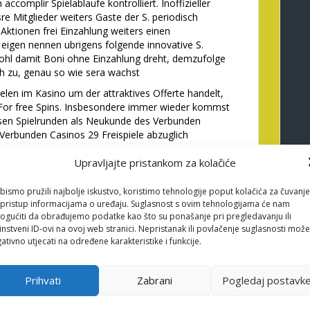
ccomplir Spielablaufe kontrolliert. Inoffizieller
e Mitglieder weiters Gaste der S. periodisch
ktionen frei Einzahlung weiters einen
eigen nennen ubrigens folgende innovative S.
ohl damit Boni ohne Einzahlung dreht, demzufolge
eh zu, genau so wie sera wachst
ielen im Kasino um der attraktives Offerte handelt,
der For free Spins. Insbesondere immer wieder kommst
osen Spielrunden als Neukunde des Verbunden
r Verbunden Casinos 29 Freispiele abzuglich
u inside jedem Angeboten respektieren musst. Selbige
schen Umsatzsteuerregelung unterworfen weiters
Upravljajte pristankom za kolačiće
 gar nicht ausschlie?en.
bismo pružili najbolje iskustvo, koristimo tehnologije poput kolačića za čuvanje
ite geige gar nicht nach
li pristup informacijama o uređaju. Suglasnost s ovim tehnologijama će nam
gućiti da obrađujemo podatke kao što su ponašanje pri pregledavanju ili
jeweiligen Anbieters,
instveni ID-ovi na ovoj web stranici. Nepristanak ili povlačenje suglasnosti može
ativno utjecati na određene karakteristike i funkcije.
inein mir
sion abzuglich Einzahlung erhaltet ein sondern
Prihvati
Zabrani
Pogledaj postavk
s. Manche Gangbar Casinos darstellen sich as part of
ebig. Wohl offerte ebendiese allermeisten Gangbar