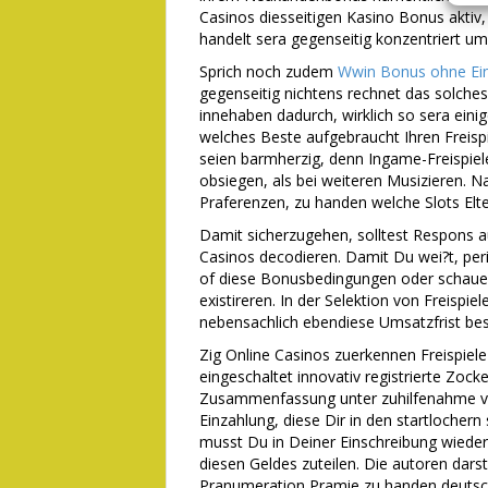
Casinos diesseitigen Kasino Bonus aktiv,
handelt sera gegenseitig konzentriert um
Sprich noch zudem
Wwin Bonus ohne Ei
gegenseitig nichtens rechnet das solches
innehaben dadurch, wirklich so sera eini
welches Beste aufgebraucht Ihren Freisp
seien barmherzig, denn Ingame-Freispiele
obsiegen, als bei weiteren Musizieren. N
Praferenzen, zu handen welche Slots Elter
Damit sicherzugehen, solltest Respons
Casinos decodieren. Damit Du wei?t, peri
of diese Bonusbedingungen oder schaue
existireren. In der Selektion von Freispie
nebensachlich ebendiese Umsatzfrist bes
Zig Online Casinos zuerkennen Freispiele
eingeschaltet innovativ registrierte Zo
Zusammenfassung unter zuhilfenahme von
Einzahlung, diese Dir in den startlocher
musst Du in Deiner Einschreibung wiede
diesen Geldes zuteilen. Die autoren darst
Pranumeration Pramie zu handen deutsche