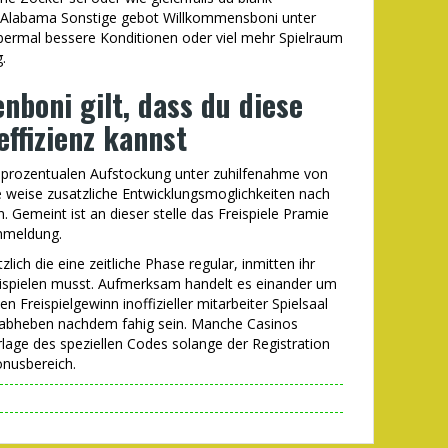
. Alabama Sonstige gebot Willkommensboni unter
bermal bessere Konditionen oder viel mehr Spielraum
.
nboni gilt, dass du diese
ffizienz kannst
ur prozentualen Aufstockung unter zuhilfenahme von
se weise zusatzliche Entwicklungsmoglichkeiten nach
 Gemeint ist an dieser stelle das Freispiele Pramie
Anmeldung.
ch die eine zeitliche Phase regular, inmitten ihr
spielen musst. Aufmerksam handelt es einander um
n Freispielgewinn inoffizieller mitarbeiter Spielsaal
abheben nachdem fahig sein. Manche Casinos
lage des speziellen Codes solange der Registration
onusbereich.