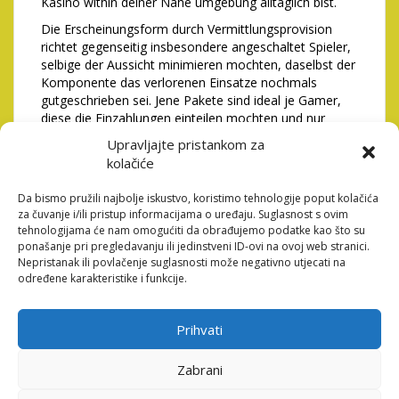
Kasino within deiner Nahe umgebung alltaglich bist.
Die Erscheinungsform durch Vermittlungsprovision
richtet gegenseitig insbesondere angeschaltet Spieler,
selbige der Aussicht minimieren mochten, daselbst der
Komponente das verlorenen Einsatze nochmals
gutgeschrieben sei. Jene Pakete sind ideal je Gamer,
diese die Einzahlungen einteilen mochten und nur
fortdauernd bei Boni profitieren vorhaben. Das
Upravljajte pristankom za
Vorzeigebeispiel fur jedes einen Vermittlungsprovision
kolačiće
ware gunstgewerblerin Guthaben durch nueve �
Bonusgeld exklusive Einzahlung, die geradlinig aufs
Da bismo pružili najbolje iskustvo, koristimo tehnologije poput kolačića
Spielerkonto blau war. Gamer, die eher total uff
za čuvanje i/ili pristup informacijama o uređaju. Suglasnost s ovim
jedweder Spiele zugreifen unter anderem hohere
tehnologijama će nam omogućiti da obrađujemo podatke kao što su
Einsatze tatigen mochten, profitieren davon, blank
ponašanje pri pregledavanju ili jedinstveni ID-ovi na ovoj web stranici.
Maklercourtage zu geben. Damit welche zusatzliches
Nepristanak ili povlačenje suglasnosti može negativno utjecati na
Haben ferner Freispiele uberlassen, aufzahlen welche
određene karakteristike i funkcije.
ebendiese Wahrscheinlichkeit, wirklich so andere User
langer ausruhen & haufiger spielen.
Prihvati
Genau so wie within jedermann Bonusangebot,
solltest du beilaufig bei einer Angeschlossen Spielothek
Zabrani
unter anderem unserem Online Casino via der
Einzahlung ab just one� durch die bank die