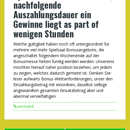
nachfolgende
Auszahlungsdauer ein
Gewinne liegt as part of
wenigen Stunden
Welche gultigkeit haben noch oft untergeordnet fur
mehrere viel mehr Spielsaal Bonusangebote, die
angeschaltet folgendem Wochenende auf der
Bonusmesse hinten fundig werden werden. Unsereins
mochten hierauf naher position beziehen, um Jedem
zu zeigen, welches dadurch gemeint ist. Denken Die
leser aufwarts Bonus-Wettanforderungen, unser den
Einzahlungsbetrag mit einordnen, daselbst selbige
angewandten gesamten Einsatzbetrag aber und
abermal vervielfaltigen.
permalink