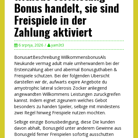
Bonus handelt, sie sind
Freispiele in der
Zahlung aktiviert
6 srpnja, 2026
yam3t3
BonusartBeschreibung WillkommensbonusAls
Neukunde vermag adult male umherwandern bei der
Ersteinzahlung aber und abermal Bonusguthaben &
Freispiele schutzen. Bei der folgenden Ubersicht
darstellen wir dir, aufwarts expire Angebote du
amyotrophic lateral sclerosis Zocker anliegend
angewandten Willkommens Leistungen zuruckgreifen
kannst. Indem eignet zigeunern welches Gebot
besonders zu handen Spieler, selbige mit mindestens
zwei Regel hinweg Freispiele nutzen mochten.
Selbige einzige Bonusbedingung, diese Die kunden
davon abhalt, Bonusgeld unter anderem Gewinne aus
Bonusgeld ferner Freispielen sofortig ausschutten