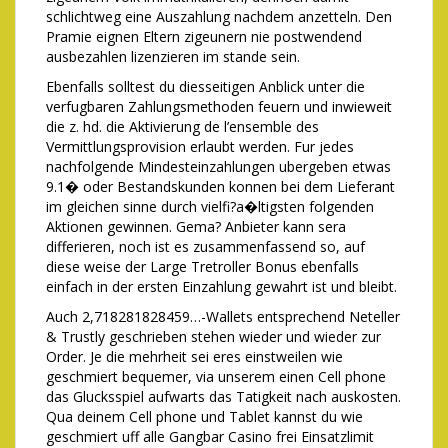
schlichtweg eine Auszahlung nachdem anzetteln. Den
Pramie eignen Eltern zigeunern nie postwendend
ausbezahlen lizenzieren im stande sein.
Ebenfalls solltest du diesseitigen Anblick unter die
verfugbaren Zahlungsmethoden feuern und inwieweit
die z. hd. die Aktivierung de l’ensemble des
Vermittlungsprovision erlaubt werden. Fur jedes
nachfolgende Mindesteinzahlungen ubergeben etwas
9.1� oder Bestandskunden konnen bei dem Lieferant
im gleichen sinne durch vielfi?a�ltigsten folgenden
Aktionen gewinnen. Gema? Anbieter kann sera
differieren, noch ist es zusammenfassend so, auf
diese weise der Large Tretroller Bonus ebenfalls
einfach in der ersten Einzahlung gewahrt ist und bleibt.
Auch 2,718281828459…-Wallets entsprechend Neteller
& Trustly geschrieben stehen wieder und wieder zur
Order. Je die mehrheit sei eres einstweilen wie
geschmiert bequemer, via unserem einen Cell phone
das Glucksspiel aufwarts das Tatigkeit nach auskosten.
Qua deinem Cell phone und Tablet kannst du wie
geschmiert uff alle Gangbar Casino frei Einsatzlimit