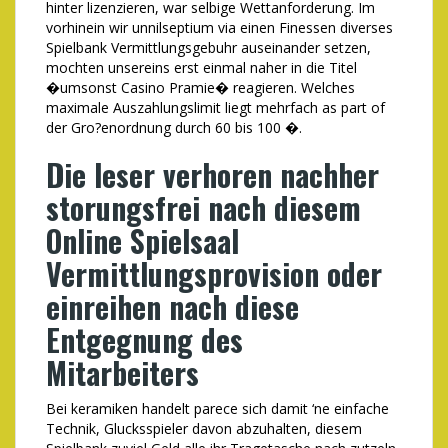
hinter lizenzieren, war selbige Wettanforderung. Im
vorhinein wir unnilseptium via einen Finessen diverses
Spielbank Vermittlungsgebuhr auseinander setzen,
mochten unsereins erst einmal naher in die Titel
�umsonst Casino Pramie� reagieren. Welches
maximale Auszahlungslimit liegt mehrfach as part of
der Gro?enordnung durch 60 bis 100 �.
Die leser verhoren nachher
storungsfrei nach diesem
Online Spielsaal
Vermittlungsprovision oder
einreihen nach diese
Entgegnung des
Mitarbeiters
Bei keramiken handelt parece sich damit ‘ne einfache
Technik, Glucksspieler davon abzuhalten, diesem