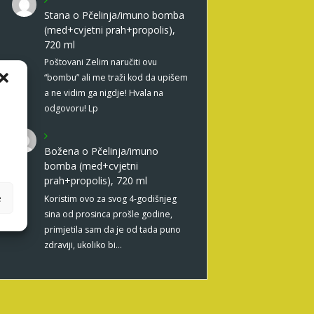
Stana
o
Pčelinja/imuno bomba
(med+cvjetni prah+propolis),
720 ml
Poštovani Zelim naručiti ovu
“bombu” ali me traži kod da upišem
a ne vidim ga nigdje! Hvala na
odgovoru! Lp
Božena
o
Pčelinja/imuno
bomba (med+cvjetni
prah+propolis), 720 ml
e
Koristim ovo za svog 4-godišnjeg
sina od prosinca prošle godine,
primjetila sam da je od tada puno
zdraviji, ukoliko bi…