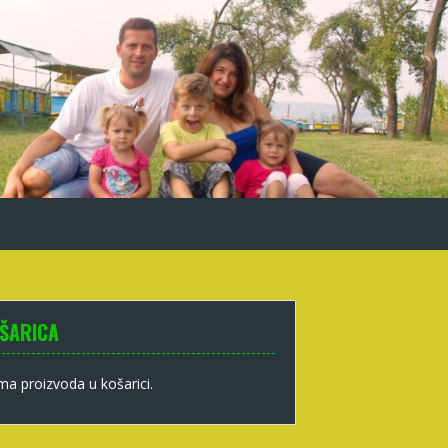
ŠARICA
a proizvoda u košarici.