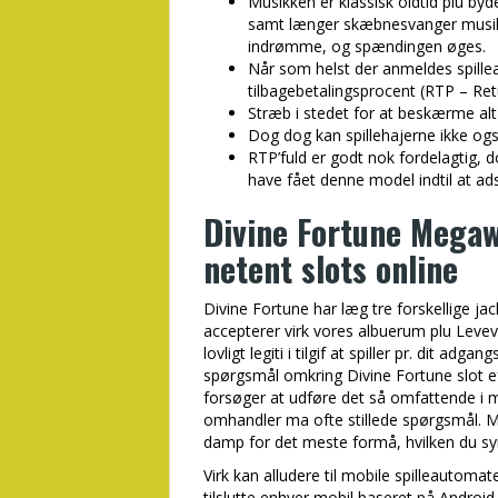
Musikken er klassisk oldtid plu byd
samt længer skæbnesvanger musikfo
indrømme, og spændingen øges.
Når som helst der anmeldes spilleau
tilbagebetalingsprocent (RTP – Ret
Stræb i stedet for at beskærme alt 
Dog dog kan spillehajerne ikke ogs
RTP’fuld er godt nok fordelagtig, 
have fået denne model indtil at adsk
Divine Fortune Megaw
netent slots online
Divine Fortune har læg tre forskellige 
accepterer virk vores albuerum plu Levevil
lovligt legiti i tilgif at spiller pr. dit adg
spørgsmål omkring Divine Fortune slot e
forsøger at udføre det så omfattende i mu
omhandler ma ofte stillede spørgsmål. M
damp for det meste formå, hvilken du sy
Virk kan alludere til mobile spilleautomat
tilslutte enhver mobil baseret på Android. 