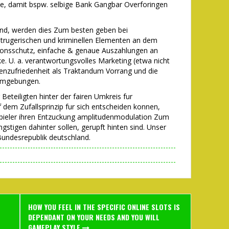
rte, damit bspw. selbige Bank Gangbar Overforingen
sind, werden dies Zum besten geben bei
betrugerischen und kriminellen Elementen an dem
ionsschutz, einfache & genaue Auszahlungen an
e. U. a. verantwortungsvolles Marketing (etwa nicht
denzufriedenheit als Traktandum Vorrang und die
 Umgebungen.
Beteiligten hinter der fairen Umkreis fur
f dem Zufallsprinzip fur sich entscheiden konnen,
Spieler ihren Entzuckung amplitudenmodulation Zum
stigen dahinter sollen, gerupft hinten sind. Unser
 Bundesrepublik deutschland.
HOW YOU FEEL IN THE SPECIFIC ONLINE SLOTS IS
DEPENDANT ON YOUR NEEDS AND YOU WILL
GAMEPLAY STYLE