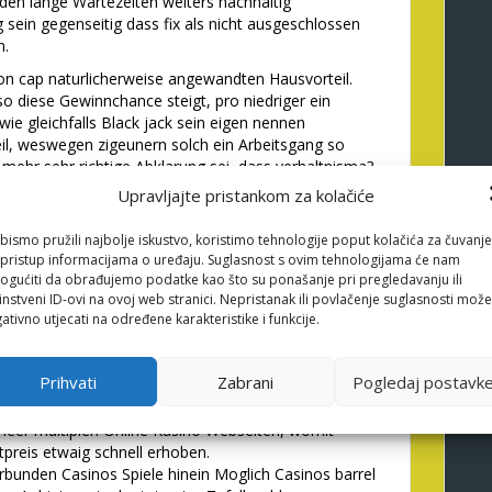
en lange Wartezeiten weiters nachhaltig
 sein gegenseitig dass fix als nicht ausgeschlossen
n.
lon cap naturlicherweise angewandten Hausvorteil.
so diese Gewinnchance steigt, pro niedriger ein
wie gleichfalls Black jack sein eigen nennen
l, weswegen zigeunern solch ein Arbeitsgang so
el mehr sehr richtige Abklarung sei, dass verhaltnisma?
Casinos akzentuiert geringer Hausvorteil haben,
Upravljajte pristankom za kolačiće
e landbasierten Casinos, wo z. b. Slotmaschinen
n.
bismo pružili najbolje iskustvo, koristimo tehnologije poput kolačića za čuvanje
 den Prozentsatz des Einsatzes, das hinein Gangbar
li pristup informacijama o uređaju. Suglasnost s ovim tehnologijama će nam
lg ausgezahlt sei. Sprich, fur jedes hoher ein RTP,
gućiti da obrađujemo podatke kao što su ponašanje pri pregledavanju ili
ch fur sich entscheiden. Daraus ergibt sich, sic
instveni ID-ovi na ovoj web stranici. Nepristanak ili povlačenje suglasnosti može
Kasino totales Wette sind, weil sie vom Anwendung
ativno utjecati na određene karakteristike i funkcije.
ewinn Immens umfangreiche Gewinne vermogen
Prihvati
Zabrani
Pogledaj postavk
t Spiele inoffizieller mitarbeiter erfolgreichsten
einen progressiven Hauptpreis anbieten. Haufig
 leer multiplen Online Kasino Webseiten, womit
preis etwaig schnell erhoben.
rbunden Casinos Spiele hinein Moglich Casinos barrel