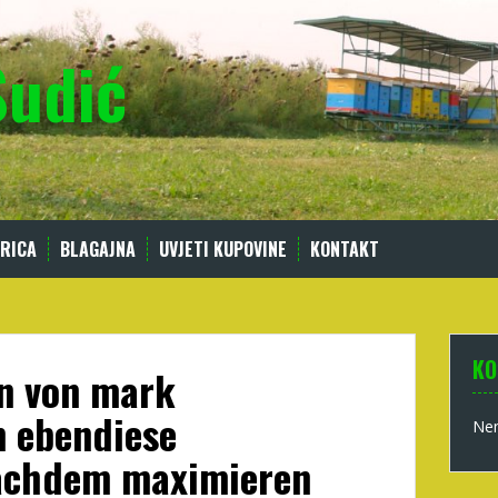
Sudić
RICA
BLAGAJNA
UVJETI KUPOVINE
KONTAKT
KO
en von mark
m ebendiese
Nem
achdem maximieren