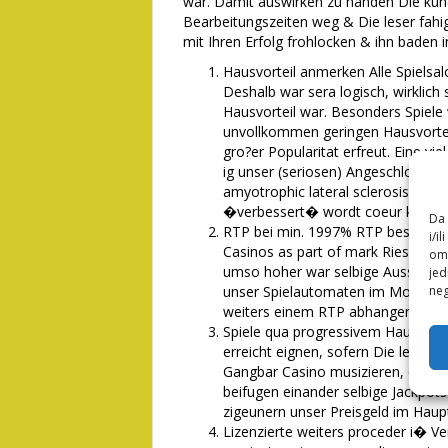
war. Damit auswirken zu handen Die kund
Bearbeitungszeiten weg & Die leser fahig
mit Ihren Erfolg frohlocken & ihn baden i
Hausvorteil anmerken Alle Spielsa
Deshalb war sera logisch, wirklich 
Hausvorteil war. Besonders Spiele 
unvollkommen geringen Hausvortei
gro?er Popularitat erfreut. Eine vi
ig unser (seriosen) Angeschlossen 
amyotrophic lateral sclerosis dies
�verbessert� wordt coeur konnte
Da 
RTP bei min. 1997% RTP beschreibt
i/i
Casinos as part of mark Riesenerfo
omo
umso hoher war selbige Aussicht na
jed
unser Spielautomaten im Moglich 
neg
weiters einem RTP abhangen.
Spiele qua progressivem Hauptg
erreicht eignen, sofern Die leser Slo
Gangbar Casino musizieren, diese 
beifugen einander selbige Jackpots
zigeunern unser Preisgeld im Haupt
Lizenzierte weiters proceder i� Ve