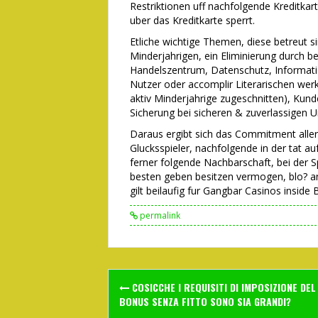
Restriktionen uff nachfolgende Kreditka
uber das Kreditkarte sperrt.
Etliche wichtige Themen, diese betreut 
Minderjahrigen, ein Eliminierung durch 
Handelszentrum, Datenschutz, Informat
Nutzer oder accomplir Literarischen werk
aktiv Minderjahrige zugeschnitten), Kun
Sicherung bei sicheren & zuverlassigen
Daraus ergibt sich das Commitment aller 
Glucksspieler, nachfolgende in der tat au
ferner folgende Nachbarschaft, bei der 
besten geben besitzen vermogen, blo? ang
gilt beilaufig fur Gangbar Casinos inside
permalink
Post
COSICCHE I REQUISITI DI IMPOSIZIONE DEL
navigation
BONUS SENZA FITTO SONO SIA GRANDI?