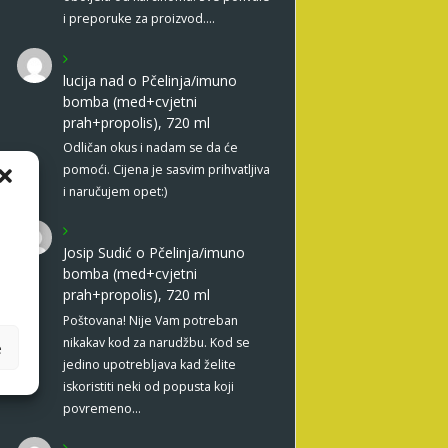
i preporuke za proizvod.…
lucija nad
o
Pčelinja/imuno
bomba (med+cvjetni
prah+propolis), 720 ml
Odličan okus i nadam se da će
pomoći. Cijena je sasvim prihvatljiva
i naručujem opet:)
Josip Sudić
o
Pčelinja/imuno
bomba (med+cvjetni
prah+propolis), 720 ml
Poštovana! Nije Vam potreban
nikakav kod za narudžbu. Kod se
e
jedino upotrebljava kad želite
iskoristiti neki od popusta koji
povremeno…