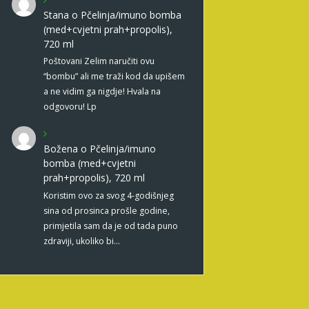
Stana
o
Pčelinja/imuno bomba
(med+cvjetni prah+propolis),
720 ml
Poštovani Zelim naručiti ovu
“bombu” ali me traži kod da upišem
a ne vidim ga nigdje! Hvala na
odgovoru! Lp
Božena
o
Pčelinja/imuno
bomba (med+cvjetni
prah+propolis), 720 ml
Koristim ovo za svog 4-godišnjeg
sina od prosinca prošle godine,
primjetila sam da je od tada puno
zdraviji, ukoliko bi…