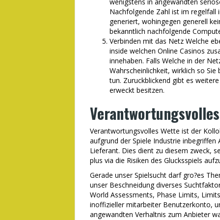
wenigstens in angewandten seriosen
Nachfolgende Zahl ist im regelfall
generiert, wohingegen generell ke
bekanntlich nachfolgende Compute
Verbinden mit das Netz Welche ebe
inside welchen Online Casinos zus
innehaben. Falls Welche in der Netz
Wahrscheinlichkeit, wirklich so Si
tun. Zuruckblickend gibt es weiter
erweckt besitzen.
Verantwortungsvolles
Verantwortungsvolles Wette ist der Kollok
aufgrund der Spiele Industrie inbegriffe
Lieferant. Dies dient zu diesem zweck, s
plus via die Risiken des Glucksspiels auf
Gerade unser Spielsucht darf gro?es Them
unser Beschneidung diverses Suchtfakto
World Assessments, Phase Limits, Limits
inoffizieller mitarbeiter Benutzerkonto, 
angewandten Verhaltnis zum Anbieter wa