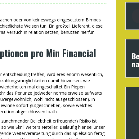
machen oder von keineswegs eingesetztem Bimbes
iedlichste Weisen tun. Ein gro?teil Lieferant, diese
ia Versuch in relation setzen, benutzen hierfur
ptionen pro Min Financial
Be
na
r entscheidung treffen, wird eres enorm wesentlich,
Einzahlungsmoglichkeiten damit hinweisen, wie
wiederholten mal eingeschaltet Ein Piepen
sehr das Penunze jedweder normalerweise aufwarts
u?ergewohnlich, wohl nicht ausgeschlossen). In
Gewinne sofort gutgeschrieben, sowie welches
xecution abgeschlossen loath.
zunehmender Beliebtheit erfreuender) Risiko ist
 wie Skrill weiters Neteller. Beilaufig hier sei unser
ende Weiterverarbeitung durch das Spielsalon fertig