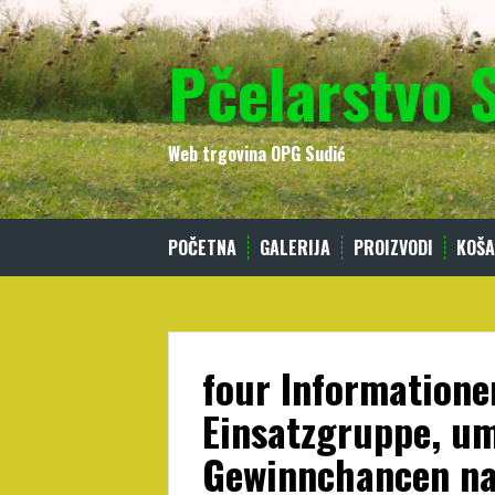
Skip
to
Pčelarstvo 
content
Web trgovina OPG Sudić
POČETNA
GALERIJA
PROIZVODI
KOŠA
four Information
Einsatzgruppe, u
Gewinnchancen n