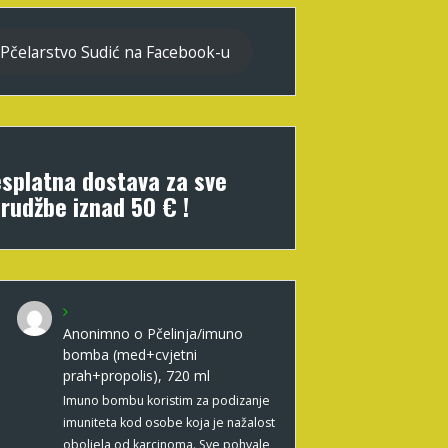
Pčelarstvo Sudić na Facebook-u
splatna dostava za sve
rudžbe iznad 50 € !
Anonimno
o
Pčelinja/imuno
bomba (med+cvjetni
prah+propolis), 720 ml
Imuno bombu koristim za podizanje
imuniteta kod osobe koja je nažalost
oboljela od karcinoma. Sve pohvale