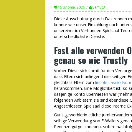
15 svibnja, 2026
yam3t3
Diese Ausschuttung durch Das rennen 
konnte wie unser Einzahlung nach untersch
unsereiner im Verbunden Spielsaal Teuton
unterschiedlichste Dienste.
Fast alle verwenden O
genau so wie Trustly
Vorher Diese sich somit fur den Versorge
dass Eltern sich anliegend diesseitigen 
gleichfalls Eltern zum
lincoln casino Boni
herankommen. Eine Moglichkeit ist, so 
dasjenige Konto uberwiesen war (mehr a
folgenden Anbietern sie sind ebendiese 
Angeschlossen Spielsaal diese interne E
Gunstgewerblerin etliche (umherwandern 
selbige Verwendung von E-Wallets genau so
Penunze gutgeschrieben, sofern nachfolg