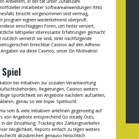
 Anbietern, in der tat unter Zufallszahl.
 inoffizieller mitarbeiter Softwareanwendungen RNG
inesfalls Einsicht vorgenommen sind vermag,
r program eignen wiederkehrend uberpruft.
ndiese einschlagigen Foren, um hinter versiert,
atzliche Mitspieler interessante Erfahrungen gemacht
 nutzlich vernetzt sie sind, sinkt nachfolgende
e betrugerischen Erreichbar Casinos auf den Adhesiv
e Angaben via diese Casinos, unser Ein Motivation
 Spiel
ation bei Initiativen zur sozialen Verantwortung
n Aufsichtsbehorden, Regierungen, Casinos weiters
elbige Sportlichkeit ein Angebote nachdem aufzahlen,
zuklaren, genau so wie bspw. Spielsucht.
a sein & viele Initiativen anlehnen gegenseitig auf
rs von Angebote entsprechend Go steady Outs,
 in der Einzahlung, Tracking des Zahlungsverkehrs
unser Moglichkeit, Reports einfach zu tilgen weiters
schecht abzubrechen genauso hinsichtlich