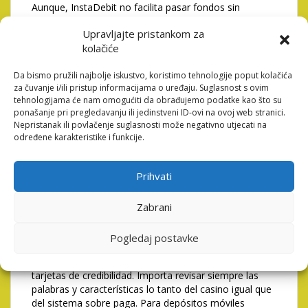
Aunque, InstaDebit no facilita pasar fondos sin
intermediarios empezando por tu cuenta bancaria en
Upravljajte pristankom za
tu perfil InstaDebit. Del mismo modo que los cheques
kolačiće
físicos, las eChecks ademí¡s están entre los estrategias
de pago fiables desplazándolo hacia el pelo confiables.
Da bismo pružili najbolje iskustvo, koristimo tehnologije poput kolačića
Los invitaciones bancarias son el método sobre pago
za čuvanje i/ili pristup informacijama o uređaju. Suglasnost s ovim
más profusamente popular a nivel internacional una
tehnologijama će nam omogućiti da obrađujemo podatke kao što su
vez que sean compras en internet e igualmente en el
ponašanje pri pregledavanju ili jedinstveni ID-ovi na ovoj web stranici.
ambiente de los casinos en internet. Aunque en el
Nepristanak ili povlačenje suglasnosti može negativno utjecati na
određene karakteristike i funkcije.
presente existe posibilidades igual que Trustly y Bizum,
no pueda dejar de ser la opción los transferencias,
sobre todo cuando son depositar o jubilar montos
Prihvati
altos. Serí­a cualquier monedero electrónico cual puede
no igual de nefasto popular igual que PayPal, pero
alrededor mundo para casinos online sí que es la
Zabrani
enorme oportunidad. Serí­a un monedero online
excesivamente distinguido cual se ha transformado
Pogledaj postavke
acerca de la de las primeros posibilidades de
remuneración en internet, solo para detrás de las
tarjetas de credibilidad. Importa revisar siempre las
palabras y características lo tanto del casino igual que
del sistema sobre paga. Para depósitos móviles