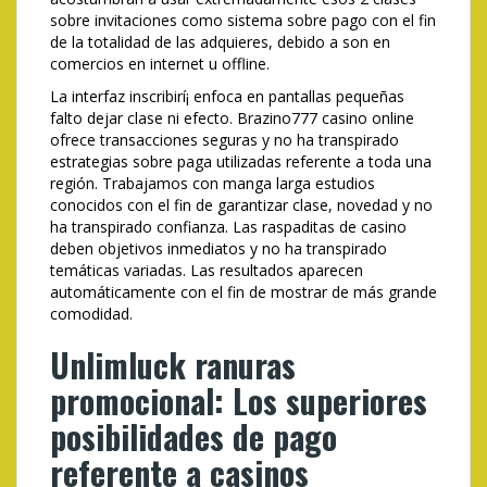
sobre invitaciones como sistema sobre pago con el fin
de la totalidad de las adquieres, debido a son en
comercios en internet u offline.
La interfaz inscribirí¡ enfoca en pantallas pequeñas
falto dejar clase ni efecto. Brazino777 casino online
ofrece transacciones seguras y no ha transpirado
estrategias sobre paga utilizadas referente a toda una
región. Trabajamos con manga larga estudios
conocidos con el fin de garantizar clase, novedad y no
ha transpirado confianza. Las raspaditas de casino
deben objetivos inmediatos y no ha transpirado
temáticas variadas. Las resultados aparecen
automáticamente con el fin de mostrar de más grande
comodidad.
Unlimluck ranuras
promocional: Los superiores
posibilidades de pago
referente a casinos