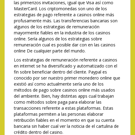
las primerizos invitaciones, igual que Visa así­ como
MasterCard. Los criptomonedas son uno de los
estrategias de pago referente a casinos online más
profusamente más. Las transferencias bancarias son
algunos de los estrategias de remuneración
mayormente fiables en la industria de los casinos
online. Serí­a algunos de los estrategias sobre
remuneración cual es posible dar con en las casinos
online De cualquier parte del mundo.
Los estrategias de remuneración referente a casinos
en internet se ha diversificado y automatizado con el
fin sobre beneficiar dentro del cliente. Paypal es
conocido por ser nuestro primer monedero online que
existió así­ como actualmente serí­a uno de los
métodos de pago sobre casinos online más usados
del ambiente. Bien, hay distintas apps cual trabajan
como métodos sobre paga para elaborar las
transacciones referente a estas plataformas. Estas
plataformas permiten a las personas elaborar
retribución fiables en el momento en que su cuenta
bancaria sin haber cual ver la noticia de el cartulina de
crédito dentro del casino.