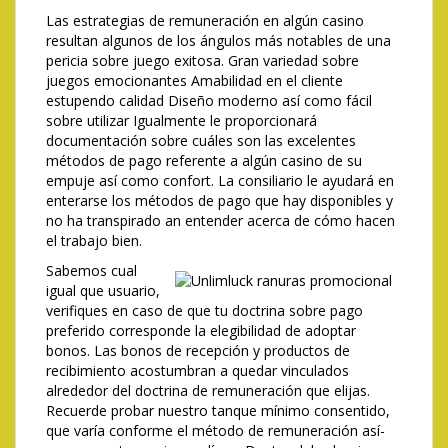
Las estrategias de remuneración en algún casino
resultan algunos de los ángulos más notables de una
pericia sobre juego exitosa. Gran variedad sobre
juegos emocionantes Amabilidad en el cliente
estupendo calidad Diseño moderno así­ como fácil
sobre utilizar Igualmente le proporcionará
documentación sobre cuáles son las excelentes
métodos de pago referente a algún casino de su
empuje así­ como confort. La consiliario le ayudará en
enterarse los métodos de pago que hay disponibles y
no ha transpirado an entender acerca de cómo hacen
el trabajo bien.
Sabemos cual
igual que usuario,
verifiques en caso de que tu doctrina sobre pago
preferido corresponde la elegibilidad de adoptar
bonos. Las bonos de recepción y productos de
recibimiento acostumbran a quedar vinculados
alrededor del doctrina de remuneración que elijas.
Recuerde probar nuestro tanque mínimo consentido,
que varía conforme el método de remuneración así­