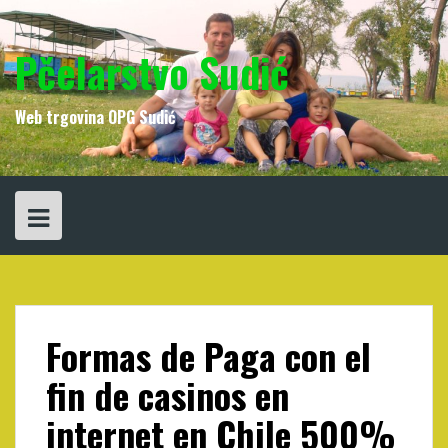
Skip
to
content
Pčelarstvo Sudić
Web trgovina OPG Sudić
Formas de Paga con el
fin de casinos en
internet en Chile 500%