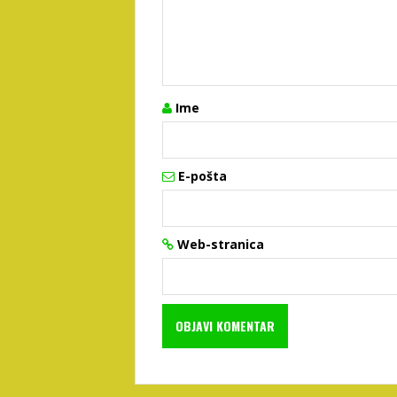
Ime
E-pošta
Web-stranica