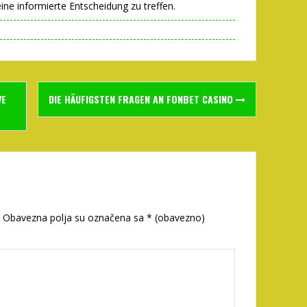
eine informierte Entscheidung zu treffen.
VE
DIE HÄUFIGSTEN FRAGEN AN FONBET CASINO
Obavezna polja su označena sa
* (obavezno)