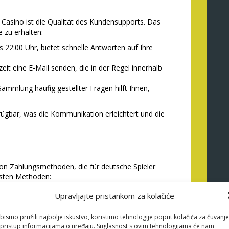
 Casino ist die Qualität des Kundensupports. Das
 zu erhalten:
s 22:00 Uhr, bietet schnelle Antworten auf Ihre
eit eine E-Mail senden, die in der Regel innerhalb
ammlung häufig gestellter Fragen hilft Ihnen,
fügbar, was die Kommunikation erleichtert und die
von Zahlungsmethoden, die für deutsche Spieler
igsten Methoden:
Upravljajte pristankom za kolačiće
zeit
Minimale Einzahlung
Gebühren
10 EUR
Keine
bismo pružili najbolje iskustvo, koristimo tehnologije poput kolačića za čuvanje
li pristup informacijama o uređaju. Suglasnost s ovim tehnologijama će nam