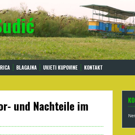
Sudić
RICA
BLAGAJNA
UVJETI KUPOVINE
KONTAKT
KO
or- und Nachteile im
Nem