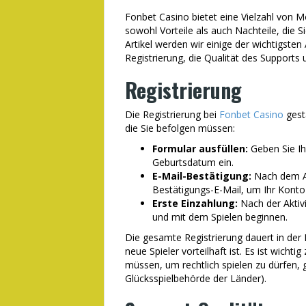
Fonbet Casino bietet eine Vielzahl von Mö
sowohl Vorteile als auch Nachteile, die S
Artikel werden wir einige der wichtigste
Registrierung, die Qualität des Support
Registrierung
Die Registrierung bei
Fonbet Casino
gesta
die Sie befolgen müssen:
Formular ausfüllen:
Geben Sie Ih
Geburtsdatum ein.
E-Mail-Bestätigung:
Nach dem Au
Bestätigungs-E-Mail, um Ihr Konto 
Erste Einzahlung:
Nach der Aktiv
und mit dem Spielen beginnen.
Die gesamte Registrierung dauert in der
neue Spieler vorteilhaft ist. Es ist wicht
müssen, um rechtlich spielen zu dürfen
Glücksspielbehörde der Länder).