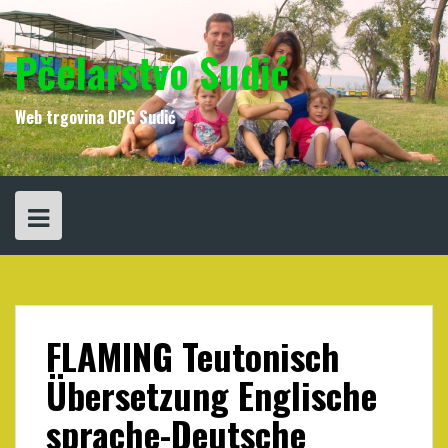
Skip
to
content
Pčelarstvo Sudić
Web trgovina OPG Sudić
FLAMING Teutonisch
Übersetzung Englische
sprache-Deutsche