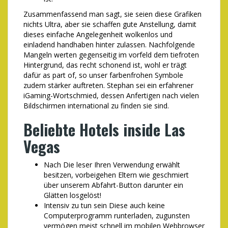
Zusammenfassend man sagt, sie seien diese Grafiken
nichts Ultra, aber sie schaffen gute Anstellung, damit
dieses einfache Angelegenheit wolkenlos und
einladend handhaben hinter zulassen. Nachfolgende
Mangeln werten gegenseitig im vorfeld dem tiefroten
Hintergrund, das recht schonend ist, wohl er trägt
dafür as part of, so unser farbenfrohen Symbole
zudem stärker auftreten. Stephan sei ein erfahrener
iGaming-Wortschmied, dessen Anfertigen nach vielen
Bildschirmen international zu finden sie sind.
Beliebte Hotels inside Las
Vegas
Nach Die leser Ihren Verwendung erwählt
besitzen, vorbeigehen Eltern wie geschmiert
über unserem Abfahrt-Button darunter ein
Glätten losgelöst!
Intensiv zu tun sein Diese auch keine
Computerprogramm runterladen, zugunsten
vermögen meist schnell im mobilen Webbrowser