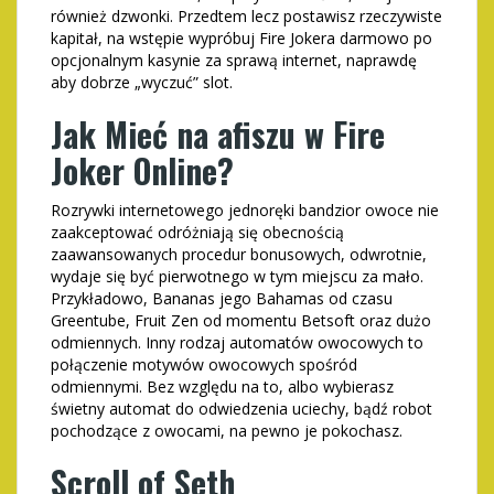
również dzwonki. Przedtem lecz postawisz rzeczywiste
kapitał, na wstępie wypróbuj Fire Jokera darmowo po
opcjonalnym kasynie za sprawą internet, naprawdę
aby dobrze „wyczuć” slot.
Jak Mieć na afiszu w Fire
Joker Online?
Rozrywki internetowego jednoręki bandzior owoce nie
zaakceptować odróżniają się obecnością
zaawansowanych procedur bonusowych, odwrotnie,
wydaje się być pierwotnego w tym miejscu za mało.
Przykładowo, Bananas jego Bahamas od czasu
Greentube, Fruit Zen od momentu Betsoft oraz dużo
odmiennych. Inny rodzaj automatów owocowych to
połączenie motywów owocowych spośród
odmiennymi. Bez względu na to, albo wybierasz
świetny automat do odwiedzenia uciechy, bądź robot
pochodzące z owocami, na pewno je pokochasz.
Scroll of Seth