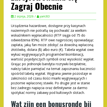
Zagraj Obecnie
2 srpnja, 2026
yam3t3
Urządzenia hazardowe, dostępne przy kasynach
naziemnych nie potrafią się pochwalić za wielkim
wskaźnikiem wypłacalności (RTP sięga od 75 do
odwiedzenia 85%). RTP owe najprościej opowiadając
zapłata, jaką fan może zdobyć za dowolną wpłaconą
złotówkę, dolara ($) albo euro (€). Tabela wypłat owe
wykaz wygrywających programów\\kombinacji,
wartość pojedynczych symboli oraz wysokość wypłat.
Grając po jednoręki bandyta rozrywki bezpłatnie,
należy także pamiętać na temat zapoznaniu baczności
spośród tabelą wypłat. Wygrana jawnie pozostaje w
zależności od czasu ilości miarki wygrywających i
poziomie wpłaconej stawki. Po drugie jest w stanie
bez żadnego napięcia oraz definitywnie za darmo
spotykać normy zabawy pod kultowych slotach.
Wat zijn een bonusronde bij