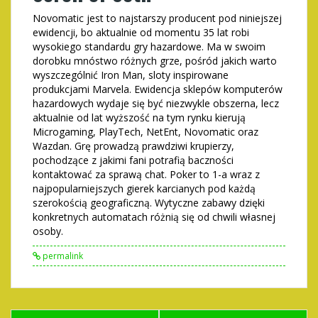
Novomatic jest to najstarszy producent pod niniejszej
ewidencji, bo aktualnie od momentu 35 lat robi
wysokiego standardu gry hazardowe. Ma w swoim
dorobku mnóstwo różnych grze, pośród jakich warto
wyszczególnić Iron Man, sloty inspirowane
produkcjami Marvela. Ewidencja sklepów komputerów
hazardowych wydaje się być niezwykle obszerna, lecz
aktualnie od lat wyższość na tym rynku kierują
Microgaming, PlayTech, NetEnt, Novomatic oraz
Wazdan. Grę prowadzą prawdziwi krupierzy,
pochodzące z jakimi fani potrafią baczności
kontaktować za sprawą chat. Poker to 1-a wraz z
najpopularniejszych gierek karcianych pod każdą
szerokością geograficzną. Wytyczne zabawy dzięki
konkretnych automatach różnią się od chwili własnej
osoby.
permalink