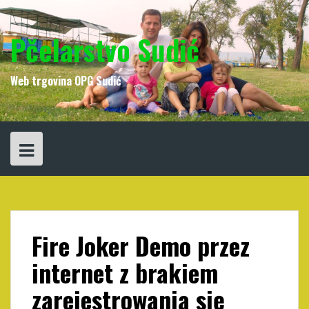
Skip
to
content
Pčelarstvo Sudić
Web trgovina OPG Sudić
Fire Joker Demo przez
internet z brakiem
zarejestrowania się