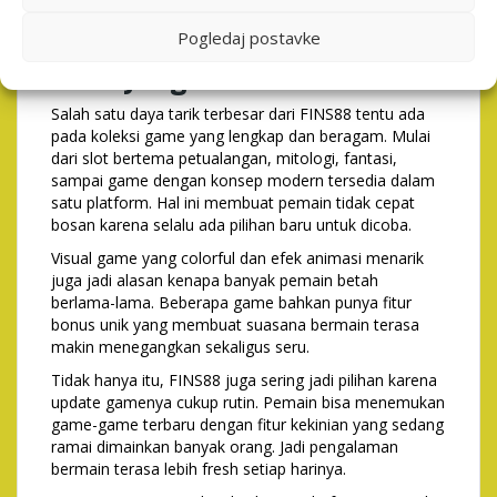
FINS88 Punya Banyak Game
Pogledaj postavke
Seru yang Bikin Betah
Salah satu daya tarik terbesar dari FINS88 tentu ada
pada koleksi game yang lengkap dan beragam. Mulai
dari slot bertema petualangan, mitologi, fantasi,
sampai game dengan konsep modern tersedia dalam
satu platform. Hal ini membuat pemain tidak cepat
bosan karena selalu ada pilihan baru untuk dicoba.
Visual game yang colorful dan efek animasi menarik
juga jadi alasan kenapa banyak pemain betah
berlama-lama. Beberapa game bahkan punya fitur
bonus unik yang membuat suasana bermain terasa
makin menegangkan sekaligus seru.
Tidak hanya itu, FINS88 juga sering jadi pilihan karena
update gamenya cukup rutin. Pemain bisa menemukan
game-game terbaru dengan fitur kekinian yang sedang
ramai dimainkan banyak orang. Jadi pengalaman
bermain terasa lebih fresh setiap harinya.