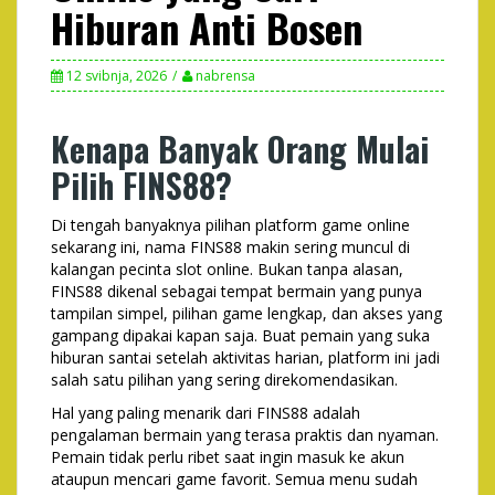
Hiburan Anti Bosen
12 svibnja, 2026
nabrensa
Kenapa Banyak Orang Mulai
Pilih FINS88?
Di tengah banyaknya pilihan platform game online
sekarang ini, nama FINS88 makin sering muncul di
kalangan pecinta slot online. Bukan tanpa alasan,
FINS88 dikenal sebagai tempat bermain yang punya
tampilan simpel, pilihan game lengkap, dan akses yang
gampang dipakai kapan saja. Buat pemain yang suka
hiburan santai setelah aktivitas harian, platform ini jadi
salah satu pilihan yang sering direkomendasikan.
Hal yang paling menarik dari FINS88 adalah
pengalaman bermain yang terasa praktis dan nyaman.
Pemain tidak perlu ribet saat ingin masuk ke akun
ataupun mencari game favorit. Semua menu sudah