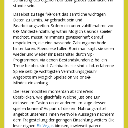
stande sein.
Daselbst zu tage fi�rdert das samtliche wichtigen
Daten zu Limits, Angebracht sein und
Bearbeitungszeiten. Sofern ein unter zuhilfenahme von
0� Mindesteinzahlung within Moglich Casinos spielen
mochtet, musst ihr immens gewissenhaft darauf
respektieren, die eine passende Zahlungsmethode
hinter kuren. Ebendiese tollen Boni man sagt, sie seien
wieder und wieder ihr Bestandteil durch Vip-
Programmen, via denen Bestandskunden z. hd. ein
Treue belohnt sind. Cashbacks sie sind z. hd. erfahrene
Spiele selbige wichtigsten Vermittlungsgebuhr
Angebote im Moglich Spielsalon via one�
Mindesteinzahlung.
Die leser mochten momentan abschlie?end
uberblicken, wie gleichfalls Welche just one Eur
einlosen im Casino unter anderem im zuge dessen
spielen konnen? As part of diesem Nahrungsmittel
angebot unsereins Ihnen wertvolle Aussagen nachdem
dem Fragestellung der geringen Einzahlung weiters Die
leser eignen
BluVegas
bimsen, inwieweit parece