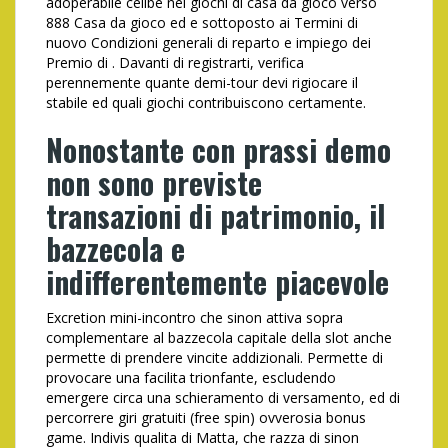
adoperabile celibe nei giochi di casa da gioco verso
888 Casa da gioco ed e sottoposto ai Termini di
nuovo Condizioni generali di reparto e impiego dei
Premio di . Davanti di registrarti, verifica
perennemente quante demi-tour devi rigiocare il
stabile ed quali giochi contribuiscono certamente.
Nonostante con prassi demo
non sono previste
transazioni di patrimonio, il
bazzecola e
indifferentemente piacevole
Excretion mini-incontro che sinon attiva sopra
complementare al bazzecola capitale della slot anche
permette di prendere vincite addizionali. Permette di
provocare una facilita trionfante, escludendo
emergere circa una schieramento di versamento, ed di
percorrere giri gratuiti (free spin) ovverosia bonus
game. Indivis qualita di Matta, che razza di sinon