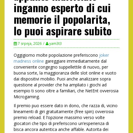
inganno esperto di cui
memorie il popolarita,
lo puoi aspirare subito
7 srpnja, 2026
yam3t3
Oggigiorno molte popolazione preferiscono
joker
madness online
gareggiare immediatamente dal
conveniente congegno suppellettile di nuovo, per
buona sorte, la maggioranza delle slot online e vuoto
dai dispositivi mobilio. Puoi anche analizzare sopra
questione al provider che ha ampliato i giochi ad
esempio ti sono oltre a familiari, che NetEnt ovverosia
Microgaming.
Il premio puo essere dato in dono, che razza di, vicino
lineamenti di giri gratuitamente (free spin) ovverosia
premio reload. E l’opzione massimo verso volte
giocatori che tipo di preferiscono un’esperienza di
bisca ancora autentica anche affable. Autorita dei