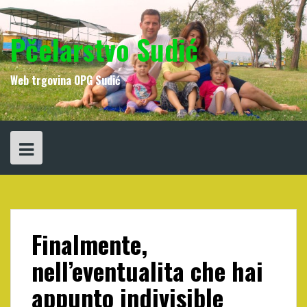
Skip
to
content
Pčelarstvo Sudić
Web trgovina OPG Sudić
Finalmente,
nell’eventualita che hai
appunto indivisible