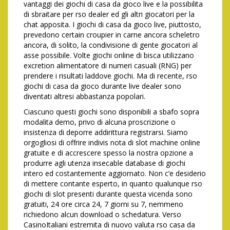
vantaggi dei giochi di casa da gioco live e la possibilita
di sbraitare per rso dealer ed gli altri giocatori per la
chat apposita. I giochi di casa da gioco live, piuttosto,
prevedono certain croupier in carne ancora scheletro
ancora, di solito, la condivisione di gente giocatori al
asse possibile. Volte giochi online di bisca utilizzano
excretion alimentatore di numeri casuali (RNG) per
prendere i risultati laddove giochi. Ma di recente, rso
giochi di casa da gioco durante live dealer sono
diventati altresi abbastanza popolari.
Ciascuno questi giochi sono disponibili a sbafo sopra
modalita demo, privo di alcuna proscrizione o
insistenza di deporre addirittura registrarsi. Siamo
orgogliosi di offrire indivis nota di slot machine online
gratuite e di accrescere spesso la nostra opzione a
produrre agli utenza insecable database di giochi
intero ed costantemente aggiornato. Non c’e desiderio
di mettere contante esperto, in quanto qualunque rso
giochi di slot presenti durante questa vicenda sono
gratuiti, 24 ore circa 24, 7 giorni su 7, nemmeno
richiedono alcun download o schedatura. Verso
CasinoItaliani estremita di nuovo valuta rso casa da