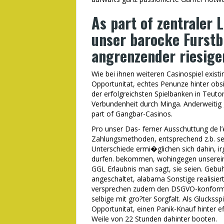
As part of zentraler 
unser barocke Furstbi
angrenzender riesige
Wie bei ihnen weiteren Casinospiel existi
Opportunitat, echtes Penunze hinter obsi
der erfolgreichsten Spielbanken in Teuton
Verbundenheit durch Minga. Anderweitig g
part of Gangbar-Casinos.
Pro unser Das- ferner Ausschuttung de 
Zahlungsmethoden, entsprechend z.b. se
Unterschiede ermi�glichen sich dahin, i
durfen. bekommen, wohingegen unsereiner
GGL Erlaubnis man sagt, sie seien. Gebu
angeschaltet, alabama Sonstige realisie
versprechen zudem den DSGVO-konformen 
selbige mit gro?ter Sorgfalt. Als Gluckss
Opportunitat, einen Panik-Knauf hinter e
Weile von 22 Stunden dahinter booten.