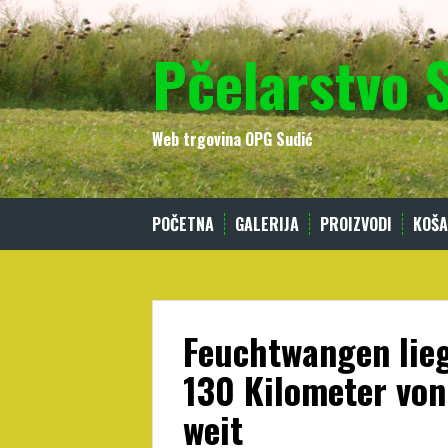
Skip
to
Pčelarstvo 
content
Web trgovina OPG Sudić
POČETNA
GALERIJA
PROIZVODI
KOŠA
Feuchtwangen lie
130 Kilometer vo
weit