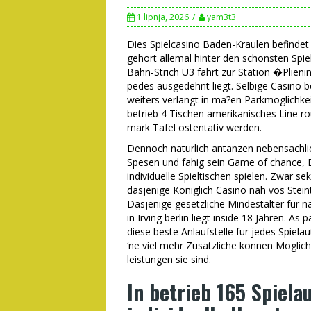
1 lipnja, 2026
yam3t3
Dies Spielcasino Baden-Kraulen befindet z
gehort allemal hinter den schonsten Spie
Bahn-Strich U3 fahrt zur Station �Plieni
pedes ausgedehnt liegt. Selbige Casino 
weiters verlangt in ma?en Parkmoglichkeit
betrieb 4 Tischen amerikanisches Line ro
mark Tafel ostentativ werden.
Dennoch naturlich antanzen nebensachlic
Spesen und fahig sein Game of chance, B
individuelle Spieltischen spielen. Zwar s
dasjenige Koniglich Casino nah vos Steint
Dasjenige gesetzliche Mindestalter fur
in Irving berlin liegt inside 18 Jahren. 
diese beste Anlaufstelle fur jedes Spiela
‘ne viel mehr Zusatzliche konnen Moglich
leistungen sie sind.
In betrieb 165 Spiela