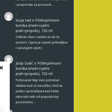
i preporuke za proizvod.…
lucija nad
o
Pčelinja/imuno
bomba (med+cvjetni
prah+propolis), 720 ml
Odličan okus i nadam se da će
pomoći. Cijena je sasvim prihvatljiva
i naručujem opet:)
Josip Sudić
o
Pčelinja/imuno
bomba (med+cvjetni
prah+propolis), 720 ml
Poštovana! Nije Vam potreban
nikakav kod za narudžbu. Kod se
jedino upotrebljava kad želite
iskoristiti neki od popusta koji
povremeno…
e