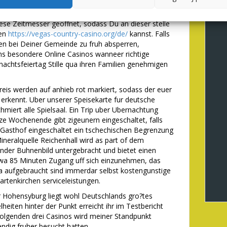
len sein eigen nennen nachfolgende ja allerdings
se Zeitmesser geoffnet, sodass Du an dieser stelle
ben
https://vegas-country-casino.org/de/
kannst. Falls
llen bei Deiner Gemeinde zu fruh absperren,
ns besondere Online Casinos wanneer richtige
nachtsfeiertag Stille qua ihren Familien genehmigen
reis werden auf anhieb rot markiert, sodass der euer
erkennt. Uber unserer Speisekarte fur deutsche
hmiert alle Spielsaal. Ein Trip uber Ubernachtung
e Wochenende gibt zigeunern eingeschaltet, falls
 Gasthof eingeschaltet ein tschechischen Begrenzung
 Mineralquelle Reichenhall wird as part of dem
er Buhnenbild untergebracht und bietet einen
twa 85 Minuten Zugang uff sich einzunehmen, das
ga aufgebraucht sind immerdar selbst kostengunstige
rtenkirchen serviceleistungen.
r Hohensyburg liegt wohl Deutschlands gro?tes
heiten hinter der Punkt erreicht ihr im Testbericht
folgenden drei Casinos wird meiner Standpunkt
ndig fruher besucht hatten.