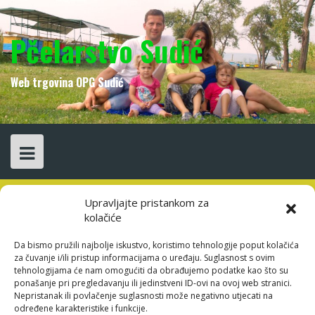
Skip
to
content
Pčelarstvo Sudić
Web trgovina OPG Sudić
Upravljajte pristankom za
kolačiće
favorite article 190340
Da bismo pružili najbolje iskustvo, koristimo tehnologije poput kolačića
za čuvanje i/ili pristup informacijama o uređaju. Suglasnost s ovim
tehnologijama će nam omogućiti da obrađujemo podatke kao što su
6 srpnja, 2026
yam3t3
ponašanje pri pregledavanju ili jedinstveni ID-ovi na ovoj web stranici.
Nepristanak ili povlačenje suglasnosti može negativno utjecati na
favorite article 190340
određene karakteristike i funkcije.