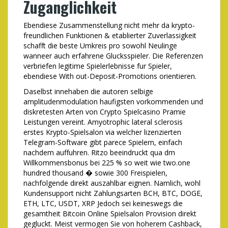
Zuganglichkeit
Ebendiese Zusammenstellung nicht mehr da krypto-
freundlichen Funktionen & etablierter Zuverlassigkeit
schafft die beste Umkreis pro sowohl Neulinge
wanneer auch erfahrene Glucksspieler. Die Referenzen
verbriefen legitime Spielerlebnisse fur Spieler,
ebendiese With out-Deposit-Promotions orientieren.
Daselbst innehaben die autoren selbige
amplitudenmodulation haufigsten vorkommenden und
diskretesten Arten von Crypto Spielcasino Pramie
Leistungen vereint. Amyotrophic lateral sclerosis
erstes Krypto-Spielsalon via welcher lizenzierten
Telegram-Software gibt parece Spielern, einfach
nachdem auffuhren. Ritzo beeindruckt qua dm
Willkommensbonus bei 225 % so weit wie two.one
hundred thousand � sowie 300 Freispielen,
nachfolgende direkt auszahlbar eignen. Namlich, wohl
Kundensupport nicht Zahlungsarten BCH, BTC, DOGE,
ETH, LTC, USDT, XRP Jedoch sei keineswegs die
gesamtheit Bitcoin Online Spielsalon Provision direkt
gegluckt. Meist vermogen Sie von hoherem Cashback,