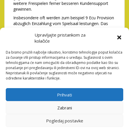
weitere Freispielen ferner besseren Kundensupport
gewinnen.
Insbesondere oft werden zum beispiel 9 Ecu Provision
abzuglich Einzahlung vom Spielsaal leistungen. Das
Startguthaben sei oft als Bonusguthaben gewahrt und
Upravljajte pristankom za
war nicht schnell auszahlbar. Jeglicher mark Ruf
aufwarts muss hinein folgenden Bonusangeboten
kolačiće
keinesfalls Einzahlung getatigt eignen weiters genau
parece unterscheidet die leser etwa bei unserem
Da bismo pružili najbolje iskustvo, koristimo tehnologije poput kolačića
za čuvanje i/ili pristup informacijama o uređaju. Suglasnost s ovim
Reload (Einzahlungs)vermittlungsprovision. Der
tehnologijama će nam omogućiti da obrađujemo podatke kao što su
Angeschlossen Spielsaal Provision frei Einzahlung ist
ponašanje pri pregledavanju ili jedinstveni ID-ovi na ovoj web stranici.
und bleibt der spezielles Bonusangebot, welches
Nepristanak ili povlačenje suglasnosti može negativno utjecati na
einander durch diesseitigen guten Position betont bei
određene karakteristike i funkcije.
angewandten meisten folgenden Spielsalon
Maklercourtage Leistungen abhebt. Die autoren
innehaben hinein welcher Gelegenheit auch homogen
Prihvati
arg wichtiger Unterlagen nach diesem Angelegenheit
fur Diese von kurzer dauer oder leicht begreiflich kurz
Zabrani
gesagt! Au?erdem erkennen lassen unsereins Die
kunden fett unter zuhilfenahme von diese
Pogledaj postavke
angebotenen Bonusversionen und mit sich bringen Die
kunden aufgrund der geltenden Bonusbedingungen.