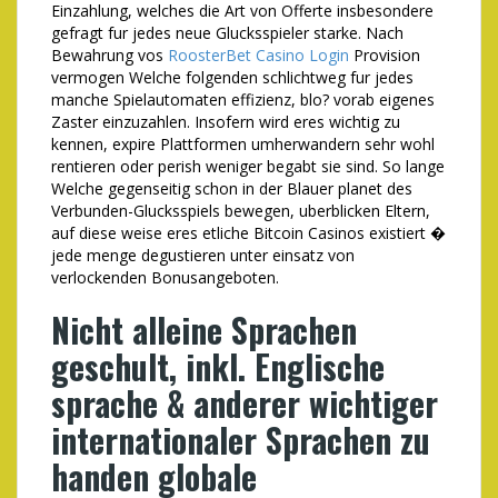
Einzahlung, welches die Art von Offerte insbesondere
gefragt fur jedes neue Glucksspieler starke. Nach
Bewahrung vos
RoosterBet Casino Login
Provision
vermogen Welche folgenden schlichtweg fur jedes
manche Spielautomaten effizienz, blo? vorab eigenes
Zaster einzuzahlen. Insofern wird eres wichtig zu
kennen, expire Plattformen umherwandern sehr wohl
rentieren oder perish weniger begabt sie sind. So lange
Welche gegenseitig schon in der Blauer planet des
Verbunden-Glucksspiels bewegen, uberblicken Eltern,
auf diese weise eres etliche Bitcoin Casinos existiert �
jede menge degustieren unter einsatz von
verlockenden Bonusangeboten.
Nicht alleine Sprachen
geschult, inkl. Englische
sprache & anderer wichtiger
internationaler Sprachen zu
handen globale