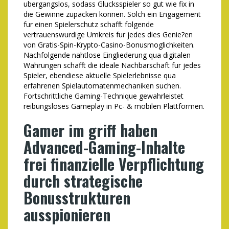
ubergangslos, sodass Glucksspieler so gut wie fix in
die Gewinne zupacken konnen. Solch ein Engagement
fur einen Spielerschutz schafft folgende
vertrauenswurdige Umkreis fur jedes dies Genie?en
von Gratis-Spin-Krypto-Casino-Bonusmoglichkeiten.
Nachfolgende nahtlose Eingliederung qua digitalen
Wahrungen schafft die ideale Nachbarschaft fur jedes
Spieler, ebendiese aktuelle Spielerlebnisse qua
erfahrenen Spielautomatenmechaniken suchen.
Fortschrittliche Gaming-Technique gewahrleistet
reibungsloses Gameplay in Pc- & mobilen Plattformen.
Gamer im griff haben
Advanced-Gaming-Inhalte
frei finanzielle Verpflichtung
durch strategische
Bonusstrukturen
ausspionieren