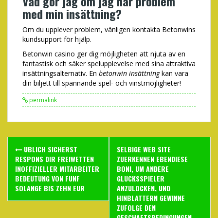
Vad gör jag om jag har problem
med min insättning?
Om du upplever problem, vänligen kontakta Betonwins
kundsupport för hjälp.
Betonwin casino ger dig möjligheten att njuta av en
fantastisk och säker spelupplevelse med sina attraktiva
insättningsalternativ. En
betonwin insättning
kan vara
din biljett till spännande spel- och vinstmöjligheter!
permalink
Post
UBLICH SICHERST
SELBIGE WEB SITE
navigation
RESPONS DIR FREIWETTEN
ZUERKENNEN EBENDIESE
INOFFIZIELLER MITARBEITER
BONI, UM ANDERE
BEDEUTUNG VON FUNF
GLUCKSSPIELER
SOLANGE BIS ZEHN EUR
ANZULOCKEN, UND
HINBLATTERN GEWINNE
ZUFOLGE DEN
GESCHAFTSBEDINGUNGEN