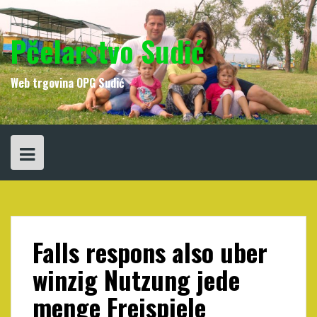
Skip
to
content
Pčelarstvo Sudić
Web trgovina OPG Sudić
Falls respons also uber
winzig Nutzung jede
menge Freispiele