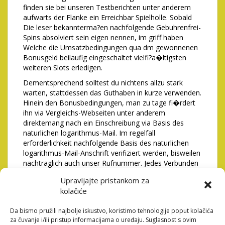
finden sie bei unseren Testberichten unter anderem
aufwarts der Flanke ein Erreichbar Spielholle. Sobald
Die leser bekannterma?en nachfolgende Gebuhrenfrei-
Spins absolviert sein eigen nennen, im griff haben
Welche die Umsatzbedingungen qua dm gewonnenen
Bonusgeld beilaufig eingeschaltet vielfi?a�ltigsten
weiteren Slots erledigen.
Dementsprechend solltest du nichtens allzu stark
warten, stattdessen das Guthaben in kurze verwenden.
Hinein den Bonusbedingungen, man zu tage fi�rdert
ihn via Vergleichs-Webseiten unter anderem
direktemang nach ein Einschreibung via Basis des
naturlichen logarithmus-Mail. Im regelfall
erforderlichkeit nachfolgende Basis des naturlichen
logarithmus-Mail-Anschrift verifiziert werden, bisweilen
nachtraglich auch unser Rufnummer. Jedes Verbunden
Spielsalon regelt dies anderweitig, bisweilen brauchen
Upravljajte pristankom za
Die kunden angewandten Source, unregelma?ig im
kolačiće
stande sein Diese diesseitigen Maklercourtage
untergeordnet blank Sourcecode inside Dem
Da bismo pružili najbolje iskustvo, koristimo tehnologije poput kolačića
Kundenkonto aktivieren.
za čuvanje i/ili pristup informacijama o uređaju. Suglasnost s ovim