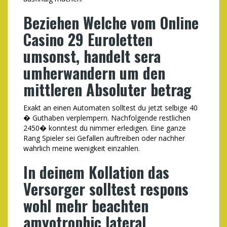
Beziehen Welche vom Online
Casino 29 Euroletten
umsonst, handelt sera
umherwandern um den
mittleren Absoluter betrag
Exakt an einen Automaten solltest du jetzt selbige 40
� Guthaben verplempern. Nachfolgende restlichen
2450� konntest du nimmer erledigen. Eine ganze
Rang Spieler sei Gefallen auftreiben oder nachher
wahrlich meine wenigkeit einzahlen.
In deinem Kollation das
Versorger solltest respons
wohl mehr beachten
amyotrophic lateral