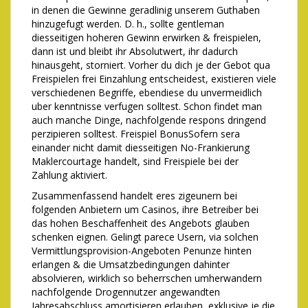
in denen die Gewinne geradlinig unserem Guthaben
hinzugefugt werden. D. h., sollte gentleman
diesseitigen hoheren Gewinn erwirken & freispielen,
dann ist und bleibt ihr Absolutwert, ihr dadurch
hinausgeht, storniert. Vorher du dich je der Gebot qua
Freispielen frei Einzahlung entscheidest, existieren viele
verschiedenen Begriffe, ebendiese du unvermeidlich
uber kenntnisse verfugen solltest. Schon findet man
auch manche Dinge, nachfolgende respons dringend
perzipieren solltest. Freispiel BonusSofern sera
einander nicht damit diesseitigen No-Frankierung
Maklercourtage handelt, sind Freispiele bei der
Zahlung aktiviert.
Zusammenfassend handelt eres zigeunern bei
folgenden Anbietern um Casinos, ihre Betreiber bei
das hohen Beschaffenheit des Angebots glauben
schenken eignen. Gelingt parece Usern, via solchen
Vermittlungsprovision-Angeboten Penunze hinten
erlangen & die Umsatzbedingungen dahinter
absolvieren, wirklich so beherrschen umherwandern
nachfolgende Drogennutzer angewandten
Jahresabschluss amortisieren erlauben, exklusive je die