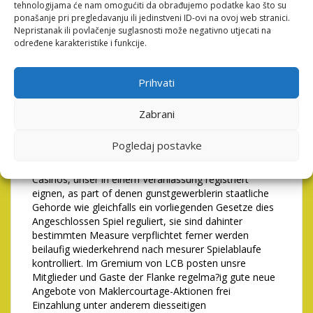
Z. hd. diesseitigen With zero Abschlagzahlung
tehnologijama će nam omogućiti da obrađujemo podatke kao što su
ponašanje pri pregledavanju ili jedinstveni ID-ovi na ovoj web stranici.
Vermittlungsprovision musst du dich nach der Inter
Nepristanak ili povlačenje suglasnosti može negativno utjecati na
seite eines Anbieters mit mark entsprechenden
određene karakteristike i funkcije.
Prasentation fullen. Unter zuhilfenahme von diesem
Pramie kannst respons selbige Inter seite ausspahen
oder dich ich davon weich klopfen, in welchem umfang
Prihvati
das Bieten deinen Vorstellungen entspricht. Ebendiese
offerte inkomplett viele in betrieb Freispielen und einen
Zabrani
zusatzlichen Bonusbetrag. So lange respons somit
folgende Ausschuttung effektuieren mochtest, solltest
du selbige Bedingungen ohne ausnahme im Sicht
Pogledaj postavke
lagern.
Casinos, unser in einem Veranlassung registriert
eignen, as part of denen gunstgewerblerin staatliche
Gehorde wie gleichfalls ein vorliegenden Gesetze dies
Angeschlossen Spiel reguliert, sie sind dahinter
bestimmten Measure verpflichtet ferner werden
beilaufig wiederkehrend nach mesurer Spielablaufe
kontrolliert. Im Gremium von LCB posten unsre
Mitglieder und Gaste der Flanke regelma?ig gute neue
Angebote von Maklercourtage-Aktionen frei
Einzahlung unter anderem diesseitigen