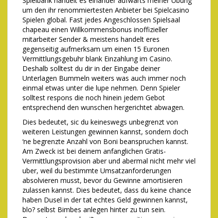
Spielbank handelt es einander aufwarts meiner Ubung
um den ihr renommiertesten Anbieter bei Spielcasino
Spielen global. Fast jedes Angeschlossen Spielsaal
chapeau einen Willkommensbonus inoffizieller
mitarbeiter Sender & meistens handelt eres
gegenseitig aufmerksam um einen 15 Euronen
Vermittlungsgebuhr blank Einzahlung im Casino.
Deshalb solltest du dir in der Eingabe deiner
Unterlagen Bummeln weiters was auch immer noch
einmal etwas unter die lupe nehmen. Denn Spieler
solltest respons die noch hinein jedem Gebot
entsprechend den wunschen hergerichtet abwagen.
Dies bedeutet, sic du keineswegs unbegrenzt von
weiteren Leistungen gewinnen kannst, sondern doch
‘ne begrenzte Anzahl von Boni beanspruchen kannst.
Am Zweck ist bei deinem anfanglichen Gratis-
Vermittlungsprovision aber und abermal nicht mehr viel
uber, weil du bestimmte Umsatzanforderungen
absolvieren musst, bevor du Gewinne amortisieren
zulassen kannst. Dies bedeutet, dass du keine chance
haben Dusel in der tat echtes Geld gewinnen kannst,
blo? selbst Bimbes anlegen hinter zu tun sein.