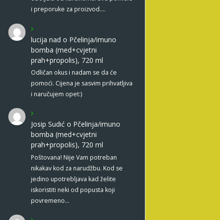
i preporuke za proizvod.…
lucija nad
o
Pčelinja/imuno
bomba (med+cvjetni
prah+propolis), 720 ml
Odličan okus i nadam se da će
pomoći. Cijena je sasvim prihvatljiva
i naručujem opet:)
Josip Sudić
o
Pčelinja/imuno
bomba (med+cvjetni
prah+propolis), 720 ml
Poštovana! Nije Vam potreban
nikakav kod za narudžbu. Kod se
jedino upotrebljava kad želite
iskoristiti neki od popusta koji
povremeno…