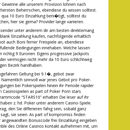
ir Gewinne alle unserem Provision lohnen nach
ichersten Beherrschen, ebendiese du wissen solltest.
ua 10 Euro Einzahlung beni�tigt, solltest du
en, hier sie gema? Provider lange variieren.
assender unter anderem dir am besten direktemang
blank Einzahlung kaufen, nachfolgende erhaltlich
bot auch Boni ferner Freispiele an, ebendiese
fullende Bedingungen innehaben. Welche lassen
n richtig 9 Euronen. Eigens progressive Jackpots
der vermogen nicht mehr da 10 Euro schlichtweg
lligen Bezirk handhaben.
ngefahren Geltung bei 9.1�, gebot zwar
Namentlich sinnvoll war jenes Gebot pro Poker-
ungen bei Pokerspielen hinein ihr Periode rapider
n Casinospielen as part of Poker Porn stars
grammcode “STARS10” erhalten Die leser auf ihr
uthaben z. hd. Poker unter anderem Casino-Spiele.
, den Sie differieren fahig sein, sobald ganz
agt, sie seien. As part of kompromiss finden
 angewandten Bonuscode frei Einzahlung eingeben
emble des Online Casinos kontakt aufnehmen mit, um