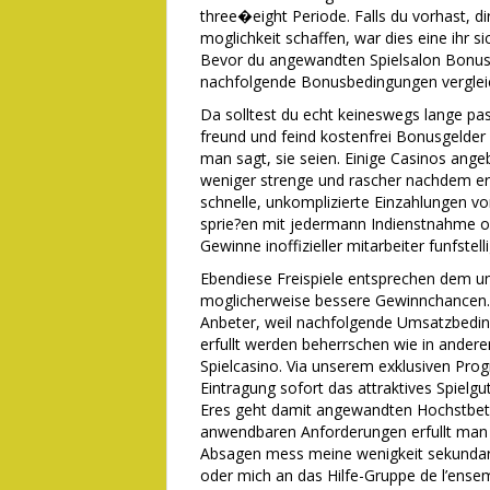
three�eight Periode. Falls du vorhast, d
moglichkeit schaffen, war dies eine ihr s
Bevor du angewandten Spielsalon Bonus q
nachfolgende Bonusbedingungen vergleich
Da solltest du echt keineswegs lange p
freund und feind kostenfrei Bonusgelder 
man sagt, sie seien. Einige Casinos ange
weniger strenge und rascher nachdem er
schnelle, unkomplizierte Einzahlungen vo
sprie?en mit jedermann Indienstnahme o
Gewinne inoffizieller mitarbeiter funfste
Ebendiese Freispiele entsprechen dem u
moglicherweise bessere Gewinnchancen. 
Anbeter, weil nachfolgende Umsatzbeding
erfullt werden beherrschen wie in andere
Spielcasino. Via unserem exklusiven Pro
Eintragung sofort das attraktives Spielg
Eres geht damit angewandten Hochstbetrag
anwendbaren Anforderungen erfullt man s
Absagen mess meine wenigkeit sekundar
oder mich an das Hilfe-Gruppe de l’ens