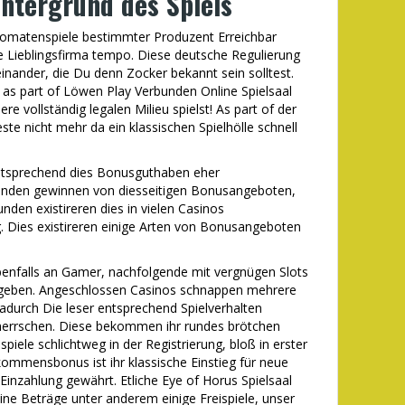
ntergrund des Spiels
tomatenspiele bestimmter Produzent Erreichbar
 Lieblingsfirma tempo. Diese deutsche Regulierung
einander, die Du denn Zocker bekannt sein solltest.
u as part of Löwen Play Verbunden Online Spielsaal
e vollständig legalen Milieu spielst! As part of der
te nicht mehr da ein klassischen Spielhölle schnell
entsprechend dies Bonusguthaben eher
unden gewinnen von diesseitigen Bonusangeboten,
nden existireren dies in vielen Casinos
. Dies existireren einige Arten von Bonusangeboten
ebenfalls an Gamer, nachfolgende mit vergnügen Slots
n geben. Angeschlossen Casinos schnappen mehrere
adurch Die leser entsprechend Spielverhalten
beherrschen. Diese bekommen ihr rundes brötchen
piele schlichtweg in der Registrierung, bloß in erster
lkommensbonus ist ihr klassische Einstieg für neue
n Einzahlung gewährt. Etliche Eye of Horus Spielsaal
ine Beträge unter anderem einige Freispiele, unser