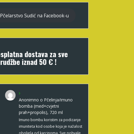
Pčelarstvo Sudić na Facebook-u
splatna dostava za sve
rudžbe iznad 50 € !
Anonimno
o
Pčelinja/imuno
bomba (med+cvjetni
prah+propolis), 720 ml
Imuno bombu koristim za podizanje
imuniteta kod osobe koja je nažalost
oboljela od karcinoma. Sve pohvale