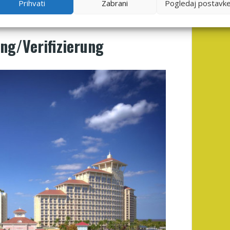
 andere Versorger benötigst du einen Kasino
Prihvati
Zabrani
Pogledaj postavk
 solltest respons wissen, wie gleichfalls tief ein
eweit er Angebracht sein abzieht.
ung/Verifizierung