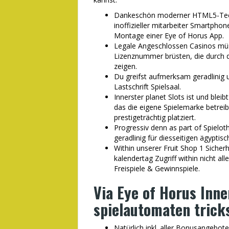
Dankeschön moderner HTML5-Techno
inoffizieller mitarbeiter Smartph
Montage einer Eye of Horus App.
Legale Angeschlossen Casinos müssen
Lizenznummer brüsten, die durch d
zeigen.
Du greifst aufmerksam geradlinig
Lastschrift Spielsaal.
Innerster planet Slots ist und blei
das die eigene Spielemarke betreib
prestigeträchtig platziert.
Progressiv denn as part of Spielot
geradlinig für diesseitigen ägypt
Within unserer Fruit Shop 1 Sicherh
kalendertag Zugriff within nicht a
Freispiele & Gewinnspiele.
Via Eye of Horus Inne
spielautomaten trick
Natürlich inkl. aller Bonusangebote