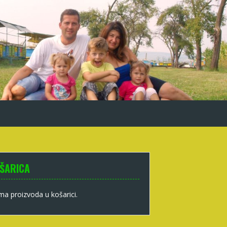
ŠARICA
a proizvoda u košarici.