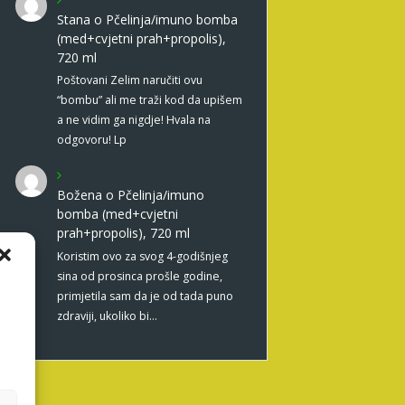
Stana
o
Pčelinja/imuno bomba
(med+cvjetni prah+propolis),
720 ml
Poštovani Zelim naručiti ovu
“bombu” ali me traži kod da upišem
a ne vidim ga nigdje! Hvala na
odgovoru! Lp
Božena
o
Pčelinja/imuno
bomba (med+cvjetni
prah+propolis), 720 ml
Koristim ovo za svog 4-godišnjeg
sina od prosinca prošle godine,
primjetila sam da je od tada puno
zdraviji, ukoliko bi…