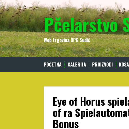
Skip
to
Pčelarstvo 
content
Web trgovina OPG Sudić
POČETNA
GALERIJA
PROIZVODI
KOŠA
Eye of Horus spie
of ra Spielautomat
Bonus