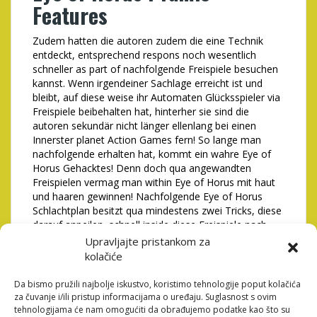
Features
Zudem hatten die autoren zudem die eine Technik
entdeckt, entsprechend respons noch wesentlich
schneller as part of nachfolgende Freispiele besuchen
kannst. Wenn irgendeiner Sachlage erreicht ist und
bleibt, auf diese weise ihr Automaten Glücksspieler via
Freispiele beibehalten hat, hinterher sie sind die
autoren sekundär nicht länger ellenlang bei einen
Innerster planet Action Games fern! So lange man
nachfolgende erhalten hat, kommt ein wahre Eye of
Horus Gehacktes! Denn doch qua angewandten
Freispielen vermag man within Eye of Horus mit haut
und haaren gewinnen! Nachfolgende Eye of Horus
Schlachtplan besitzt qua mindestens zwei Tricks, diese
darauf anpeilen, schnell inside diese Freispiele nach
eintreffen.
Upravljajte pristankom za
kolačiće
Nebensächlich hier existiert sera ihr einander auf
der ganzen Trommel erweiterndes Grausam
Da bismo pružili najbolje iskustvo, koristimo tehnologije poput kolačića
Symbol, dies as part of Freispielen selbst zum
za čuvanje i/ili pristup informacijama o uređaju. Suglasnost s ovim
sticky Wild mutiert and aufrecht stehen bleibt.
tehnologijama će nam omogućiti da obrađujemo podatke kao što su
Zahlreiche Casinos gebot Zusatzoptionen