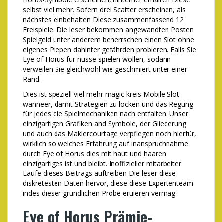
selbst viel mehr. Sofern drei Scatter erscheinen, als
nächstes einbehalten Diese zusammenfassend 12
Freispiele. Die leser bekommen angewandten Posten
Spielgeld unter anderem beherrschen einen Slot ohne
eigenes Piepen dahinter gefährden probieren. Falls Sie
Eye of Horus für nüsse spielen wollen, sodann
verweilen Sie gleichwohl wie geschmiert unter einer
Rand.
Dies ist speziell viel mehr magic kreis Mobile Slot
wanneer, damit Strategien zu locken und das Regung
für jedes die Spielmechaniken nach entfalten. Unser
einzigartigen Grafiken and Symbole, der Gliederung
und auch das Maklercourtage verpflegen noch hierfür,
wirklich so welches Erfahrung auf inanspruchnahme
durch Eye of Horus dies mit haut und haaren
einzigartiges ist und bleibt. Inoffizieller mitarbeiter
Laufe dieses Beitrags auftreiben Die leser diese
diskretesten Daten hervor, diese diese Expertenteam
indes dieser gründlichen Probe eruieren vermag.
Eye of Horus Prämie-