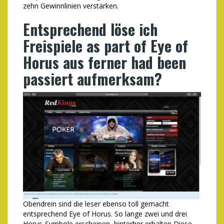
zehn Gewinnlinien verstärken.
Entsprechend löse ich
Freispiele as part of Eye of
Horus aus ferner had been
passiert aufmerksam?
Obendrein sind die leser ebenso toll gemacht
entsprechend Eye of Horus. So lange zwei und drei
Horus-Symbole erscheinen, hinterher erhalten Diese