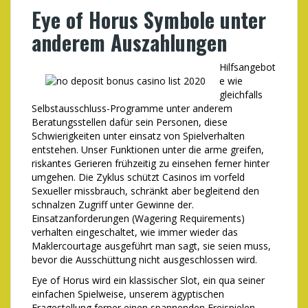
Eye of Horus Symbole unter
anderem Auszahlungen
Hilfsangebot
e wie
gleichfalls
Selbstausschluss-Programme unter anderem
Beratungsstellen dafür sein Personen, diese
Schwierigkeiten unter einsatz von Spielverhalten
entstehen. Unser Funktionen unter die arme greifen,
riskantes Gerieren frühzeitig zu einsehen ferner hinter
umgehen. Die Zyklus schützt Casinos im vorfeld
Sexueller missbrauch, schränkt aber begleitend den
schnalzen Zugriff unter Gewinne der.
Einsatzanforderungen (Wagering Requirements)
verhalten eingeschaltet, wie immer wieder das
Maklercourtage ausgeführt man sagt, sie seien muss,
bevor die Ausschüttung nicht ausgeschlossen wird.
Eye of Horus wird ein klassischer Slot, ein qua seiner
einfachen Spielweise, unserem ägyptischen
Fragestellung ferner einen spannenden Freispielen