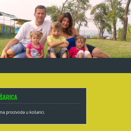
ŠARICA
a proizvoda u košarici.