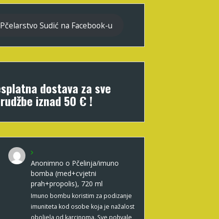
Pčelarstvo Sudić na Facebook-u
splatna dostava za sve
rudžbe iznad 50 € !
Anonimno
o
Pčelinja/imuno
bomba (med+cvjetni
prah+propolis), 720 ml
Imuno bombu koristim za podizanje
imuniteta kod osobe koja je nažalost
oboljela od karcinoma. Sve pohvale