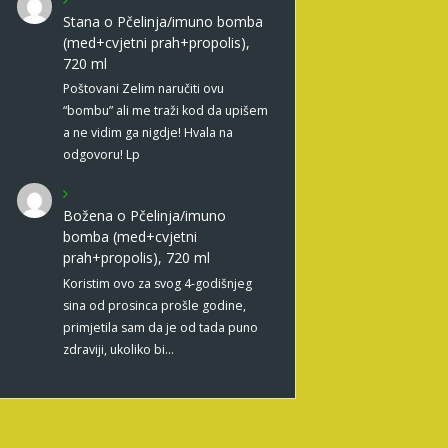
Stana
o
Pčelinja/imuno bomba
(med+cvjetni prah+propolis),
720 ml
Poštovani Zelim naručiti ovu
“bombu” ali me traži kod da upišem
a ne vidim ga nigdje! Hvala na
odgovoru! Lp
Božena
o
Pčelinja/imuno
bomba (med+cvjetni
prah+propolis), 720 ml
Koristim ovo za svog 4-godišnjeg
sina od prosinca prošle godine,
primjetila sam da je od tada puno
zdraviji, ukoliko bi…