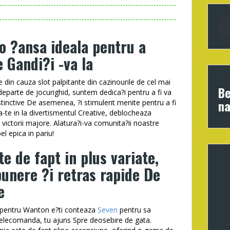
o ?ansa ideala pentru a
e Gandi?i -va la
din cauza slot palpitante din cazinourile de cel mai
Be
i departe de jocurighid, suntem dedica?i pentru a fi va
na
inctive De asemenea, ?i stimulent menite pentru a fi
a-te in la divertismentul Creative, deblocheaza
victorii majore. Alatura?i-va comunita?ii noastre
l epica in pariu!
e de fapt in plus variate,
unere ?i retras rapide De
e
ar pentru Wanton e?ti conteaza
Seven
pentru sa
telecomanda, tu ajuns Spre deosebire de gata.