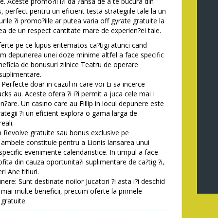
ele. Aceste promo?ii i?i da ?ansa de a te bucura din
s, perfect pentru un eficient testa strategiile tale la un
le ?i promo?iile ar putea varia off gyrate gratuite la
a de un respect cantitate mare de experien?ei tale.
erte pe ce lupus eritematos ca?tigi atunci cand
cum depunerea unei doze minime altfel a face specific
ficia de bonusuri zilnice Teatru de operare
 suplimentare.
Perfecte doar in cazul in care voi Ei sa incerce
cks au. Aceste ofera ?i i?i permit a juca cele mai I
?are. Un casino care au Fillip in locul depunere este
rategii ?i un eficient explora o gama larga de
eali.
n Revolve gratuite sau bonus exclusive pe
ambele constituie pentru a Lionis lansarea unui
pecific evenimente calendaristice. In timpul a face
ofita din cauza oportunita?i suplimentare de ca?tig ?i,
 Ane titluri.
ere: Sunt destinate noilor Jucatori ?i asta i?i deschid
u mai multe beneficii, precum oferte la primele
gratuite.