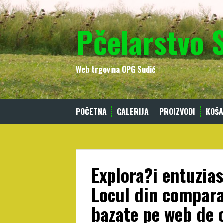
Skip
to
Pčelarstvo 
content
Web trgovina OPG Sudić
POČETNA
GALERIJA
PROIZVODI
KOŠA
Explora?i entuzia
Locul din compara
bazate pe web de 