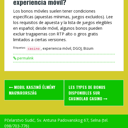
experiencia móvil?
Los bonos móviles suelen tener condiciones
específicas (apuestas mínimas, juegos excluidos). Lee
los requisitos de apuesta y la lista de juegos elegibles
en español; desde móvil, algunos bonos pueden
excluir tragaperras con RTP alto o giros gratis
limitados a ciertas versiones.
Etiquetas:
, experiencia móvil, DGOJ, Bizum
casino
permalink
Post
MOBIL KASZINÓ ÉLMÉNY
LES TYPES DE BONUS
navigation
MAGYARORSZÁG
DISPONIBLES SUR
CASINOLAB CASINO
Pčelarstvo Sudić, Sv. Antuna Padovanskog 67, Selna (tel.
098/703-776)