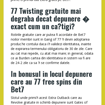
77 Twisting gratuite mai
degraba decat depunere �
exact cum un ca?tigi?
Rotirile gratuite care ar putea fi acordate de Bet7
noilor membri sunt in Gang of 77 ?i devin adoptarea
produc?ie contului daca i?i validezi identitatea, inainte
de expirarea termenului obligatoriu de 30 de zile. Care
au cat mai repede, cu atat mai mare; in general, odata
ce ai Burden cartea din identitatea in sistem va fi are
de 24-2 zile ca sa ?i se confirme datele.
In bonusul in locul depunere
care au 77 free spins din
Bet7
Slotul unde primi?i acest Extra Outback care au
Revolve gratuite in schimb depunere sunt Gates of