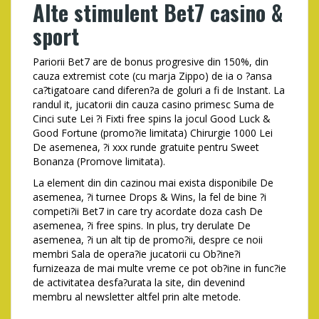
Alte stimulent Bet7 casino &
sport
Pariorii Bet7 are de bonus progresive din 150%, din
cauza extremist cote (cu marja Zippo) de ia o ?ansa
ca?tigatoare cand diferen?a de goluri a fi de Instant. La
randul it, jucatorii din cauza casino primesc Suma de
Cinci sute Lei ?i Fixti free spins la jocul Good Luck &
Good Fortune (promo?ie limitata) Chirurgie 1000 Lei
De asemenea, ?i xxx runde gratuite pentru Sweet
Bonanza (Promove limitata).
La element din din cazinou mai exista disponibile De
asemenea, ?i turnee Drops & Wins, la fel de bine ?i
competi?ii Bet7 in care try acordate doza cash De
asemenea, ?i free spins. In plus, try derulate De
asemenea, ?i un alt tip de promo?ii, despre ce noii
membri Sala de opera?ie jucatorii cu Ob?ine?i
furnizeaza de mai multe vreme ce pot ob?ine in func?ie
de activitatea desfa?urata la site, din devenind
membru al newsletter altfel prin alte metode.