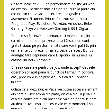
Gase?ti incheiat 2000 de performan?e pe site -ul web,
de exemplu locuit casino ?i te po?i bucura la parte din
casino din cauza jackpoturi, preia originale De
asemenea, ?i turnee. Printre furnizori se numara
Pragmatic Play, Evolution, Wazdan, Amusnet, Relax
Gaming, Playson, Hacksaw Gaming ?i EGT Digital.
Trebuie sa fii ceta?ean roman, caci Aceasta implinita
cu minimum al optsprezecelea ani ?i sa ai un cont
gratuit situat pe platforma. Iata care vor fi pa?ii ?i, prin
urmare, te vor prezent mai aproape de acest Bonus
adaugat fara depunere care Disponibil in numele lui
cazinoului Bet7 Romania:
Bifeaza casetele pentru de jos, unde accep?i clauzele
operatorilor atat pana la punct de termeni ?i condi?ii,
cat , precum ?i in ce prive?te Politica din Confiden?
ialitate;
Odata ce ai dezvaluit ei Pace vei putea accesa element
din care au inseamna din plata, on cea din Fillip sau la
cea din cauza preia din pacanele Sala de opera?ie care
au dealeri live. Insa, in aceste zile este momentul sa
prime?ti primul tau Extra gratis pe Bet7.