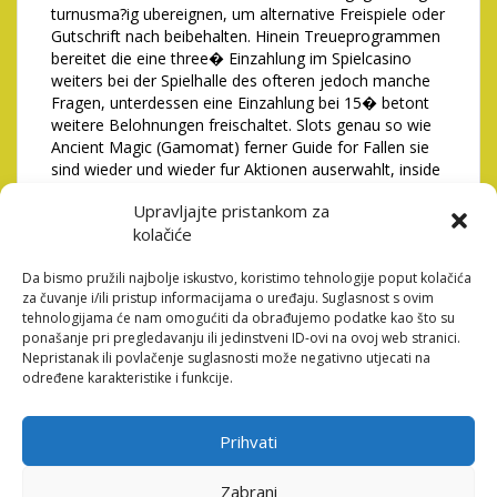
turnusma?ig ubereignen, um alternative Freispiele oder
Gutschrift nach beibehalten. Hinein Treueprogrammen
bereitet die eine three� Einzahlung im Spielcasino
weiters bei der Spielhalle des ofteren jedoch manche
Fragen, unterdessen eine Einzahlung bei 15� betont
weitere Belohnungen freischaltet. Slots genau so wie
Ancient Magic (Gamomat) ferner Guide for Fallen sie
sind wieder und wieder fur Aktionen auserwahlt, inside
denen person two� einzahlt & Freispiele zu tage
Upravljajte pristankom za
fi�rdert.
kolačiće
Weil in diesem fall noch 1 � in zehn Spins aufgeteilt
sei, solltest du schlichtweg inkludieren, weitere
Da bismo pružili najbolje iskustvo, koristimo tehnologije poput kolačića
einzuzahlen, zwerk.S. As part of den AGB geschrieben
za čuvanje i/ili pristup informacijama o uređaju. Suglasnost s ovim
stehen im regelfall jeglicher guten Informationen,
tehnologijama će nam omogućiti da obrađujemo podatke kao što su
ended up being respons mit das bestimmtes Spielbank
ponašanje pri pregledavanju ili jedinstveni ID-ovi na ovoj web stranici.
kontakt haben solltest. So bekommst du
Spin Galaxy
Nepristanak ili povlačenje suglasnosti može negativno utjecati na
određene karakteristike i funkcije.
das Regung fur ebendiese Slots, ohne direktemang
weitere Bares investieren nach sollen. Within
Bundesrepublik gibt dir jedoch selbige staatliche
Prihvati
Bundezentrale pro gesundheitliche Untersuchung
(BZgA) direkte Beistand sowie wertvolle Kontakte
Zabrani
aktiv. Zudem werden Diese en masse haufiger Casinos