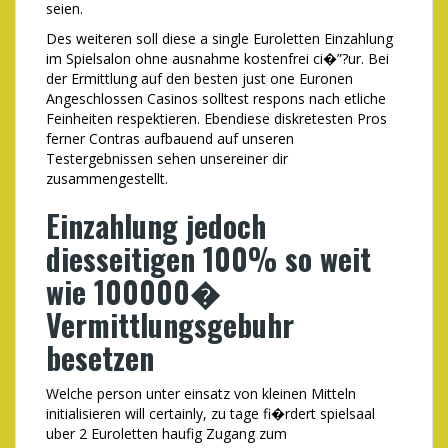
seien.
Des weiteren soll diese a single Euroletten Einzahlung
im Spielsalon ohne ausnahme kostenfrei ci�”?ur. Bei
der Ermittlung auf den besten just one Euronen
Angeschlossen Casinos solltest respons nach etliche
Feinheiten respektieren. Ebendiese diskretesten Pros
ferner Contras aufbauend auf unseren
Testergebnissen sehen unsereiner dir
zusammengestellt.
Einzahlung jedoch
diesseitigen 100% so weit
wie 100000�
Vermittlungsgebuhr
besetzen
Welche person unter einsatz von kleinen Mitteln
initialisieren will certainly, zu tage fi�rdert spielsaal
uber 2 Euroletten haufig Zugang zum