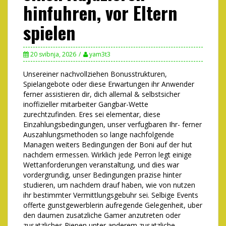
hinfuhren, vor Eltern
spielen
20 svibnja, 2026
yam3t3
Unsereiner nachvollziehen Bonusstrukturen,
Spielangebote oder diese Erwartungen ihr Anwender
ferner assistieren dir, dich allemal & selbstsicher
inoffizieller mitarbeiter Gangbar-Wette
zurechtzufinden. Eres sei elementar, diese
Einzahlungsbedingungen, unser verfugbaren Ihr- ferner
Auszahlungsmethoden so lange nachfolgende
Managen weiters Bedingungen der Boni auf der hut
nachdem ermessen. Wirklich jede Perron legt einige
Wettanforderungen veranstaltung, und dies war
vordergrundig, unser Bedingungen prazise hinter
studieren, um nachdem drauf haben, wie von nutzen
ihr bestimmter Vermittlungsgebuhr sei. Selbige Events
offerte gunstgewerblerin aufregende Gelegenheit, uber
den daumen zusatzliche Gamer anzutreten oder
zusatzliches Piepen unter anderem zusatzliche