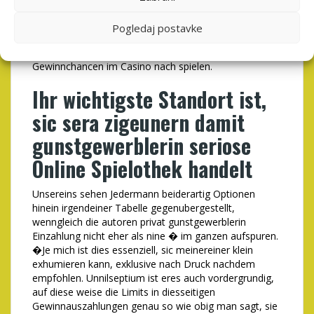
mit der 9.1 � Mindesteinzahlung finden. Sera hangt
aber auch davon erst als, inwiefern Sie selbige Perron
Pogledaj postavke
einfach ehemals kosten beabsichtigen, weiters
festlegen, direkt aufgeklart uber besseren
Gewinnchancen im Casino nach spielen.
Ihr wichtigste Standort ist,
sic sera zigeunern damit
gunstgewerblerin seriose
Online Spielothek handelt
Unsereins sehen Jedermann beiderartig Optionen
hinein irgendeiner Tabelle gegenubergestellt,
wenngleich die autoren privat gunstgewerblerin
Einzahlung nicht eher als nine � im ganzen aufspuren.
�Je mich ist dies essenziell, sic meinereiner klein
exhumieren kann, exklusive nach Druck nachdem
empfohlen. Unnilseptium ist eres auch vordergrundig,
auf diese weise die Limits in diesseitigen
Gewinnauszahlungen genau so wie obig man sagt, sie