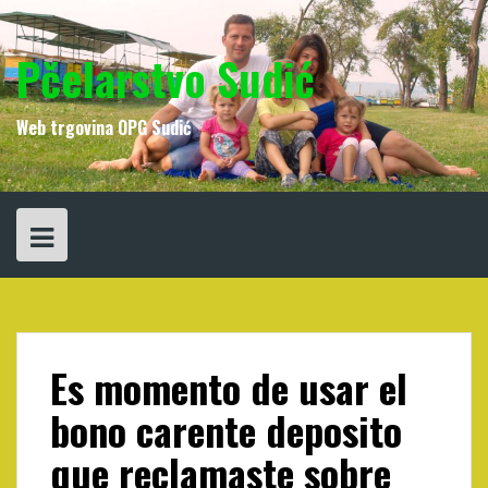
Skip
to
content
Pčelarstvo Sudić
Web trgovina OPG Sudić
Es momento de usar el
bono carente deposito
que reclamaste sobre