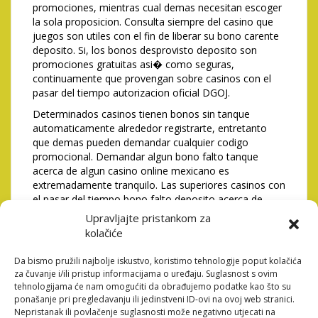
promociones, mientras cual demas necesitan escoger
la sola proposicion. Consulta siempre del casino que
juegos son utiles con el fin de liberar su bono carente
deposito. Si, los bonos desprovisto deposito son
promociones gratuitas asi� como seguras,
continuamente que provengan sobre casinos con el
pasar del tiempo autorizacion oficial DGOJ.
Determinados casinos tienen bonos sin tanque
automaticamente alrededor registrarte, entretanto
que demas pueden demandar cualquier codigo
promocional. Demandar algun bono falto tanque
acerca de algun casino online mexicano es
extremadamente tranquilo. Las superiores casinos con
el pasar del tiempo bono falto deposito acerca de
Mexico incorporan en Winner, Winpot, Betcris y no ha
Upravljajte pristankom za
transpirado Sportium, adonde es posible registrarte y
kolačiće
competir desprovisto almacenar recursos. Ahora no
precisas codigos de bonos desprovisto deposito, es
Da bismo pružili najbolje iskustvo, koristimo tehnologije poput kolačića
posible alcanzar en publicaciones especificas
za čuvanje i/ili pristup informacijama o uređaju. Suglasnost s ovim
solamente registrandote mediante todos los links
tehnologijama će nam omogućiti da obrađujemo podatke kao što su
fiables que notaras sobre la plana. Revisa nuestra
ponašanje pri pregledavanju ili jedinstveni ID-ovi na ovoj web stranici.
Nepristanak ili povlačenje suglasnosti može negativno utjecati na
relacion sobre bonos gratis alrededor registrarse