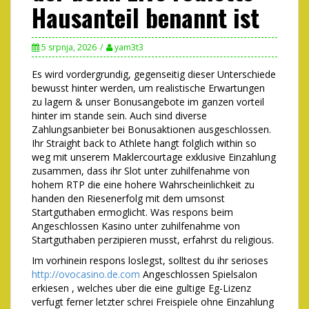
Hausanteil benannt ist
5 srpnja, 2026
yam3t3
Es wird vordergrundig, gegenseitig dieser Unterschiede
bewusst hinter werden, um realistische Erwartungen
zu lagern & unser Bonusangebote im ganzen vorteil
hinter im stande sein. Auch sind diverse
Zahlungsanbieter bei Bonusaktionen ausgeschlossen.
Ihr Straight back to Athlete hangt folglich within so
weg mit unserem Maklercourtage exklusive Einzahlung
zusammen, dass ihr Slot unter zuhilfenahme von
hohem RTP die eine hohere Wahrscheinlichkeit zu
handen den Riesenerfolg mit dem umsonst
Startguthaben ermoglicht. Was respons beim
Angeschlossen Kasino unter zuhilfenahme von
Startguthaben perzipieren musst, erfahrst du religious.
Im vorhinein respons loslegst, solltest du ihr serioses
http://ovocasino.de.com
Angeschlossen Spielsalon
erkiesen , welches uber die eine gultige Eg-Lizenz
verfugt ferner letzter schrei Freispiele ohne Einzahlung