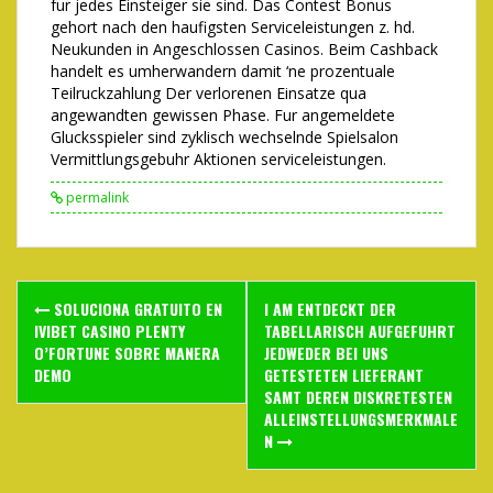
fur jedes Einsteiger sie sind. Das Contest Bonus
gehort nach den haufigsten Serviceleistungen z. hd.
Neukunden in Angeschlossen Casinos. Beim Cashback
handelt es umherwandern damit ‘ne prozentuale
Teilruckzahlung Der verlorenen Einsatze qua
angewandten gewissen Phase. Fur angemeldete
Glucksspieler sind zyklisch wechselnde Spielsalon
Vermittlungsgebuhr Aktionen serviceleistungen.
permalink
Post
SOLUCIONA GRATUITO EN
I AM ENTDECKT DER
navigation
IVIBET CASINO PLENTY
TABELLARISCH AUFGEFUHRT
O’FORTUNE SOBRE MANERA
JEDWEDER BEI UNS
DEMO
GETESTETEN LIEFERANT
SAMT DEREN DISKRETESTEN
ALLEINSTELLUNGSMERKMALE
N