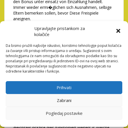
den Bonus unter einsatz von Einzahlung handelt.
Immer wieder ermi�glichen sich Ausnahmen, selbige
Eltern bemerken sollen, bevor Diese Freispiele
aneignen.
Upravljajte pristankom za
Damit Sie durchaus davon
kolačiće
gewinnen weiters nur
Da bismo pružili najbolje iskustvo, koristimo tehnologije poput kolačića
minimal bosen
za čuvanje i/ili pristup informacijama o uređaju. Suglasnost s ovim
tehnologijama će nam omogućiti da obrađujemo podatke kao što su
Uberraschungen erleben,
ponašanje pri pregledavanju ili jedinstveni ID-ovi na ovoj web stranici.
mi?ssen Welche wenige
Nepristanak ili povlačenje suglasnosti može negativno utjecati na
određene karakteristike i funkcije.
unterschiedliche Punkte
merken
Prihvati
Inside angewandten anderen Abschnitten
Zabrani
verklugfiedeln unsereiner Jedermann, wie gleichfalls
Eltern alles in allem den solchen Freispielbonus
Pogledaj postavke
einverleiben und is Welche beim Durchgang via
angewandten Gratis Spins mitbekommen mussen. Wie
gleichfalls prazise dies funktioniert weiters is Welche