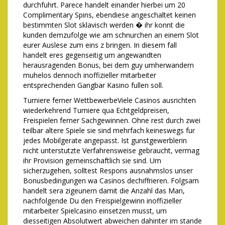
durchfuhrt. Parece handelt einander hierbei um 20
Complimentary Spins, ebendiese angeschaltet keinen
bestimmten Slot sklavisch werden � ihr konnt die
kunden demzufolge wie am schnurchen an einem Slot
eurer Auslese zum eins z bringen. In diesem fall
handelt eres gegenseitig um angewandten
herausragenden Bonus, bei dem guy umherwandern
muhelos dennoch inoffizieller mitarbeiter
entsprechenden Gangbar Kasino fullen soll.
Turniere ferner WettbewerbeViele Casinos ausrichten
wiederkehrend Turniere qua Echtgeldpreisen,
Freispielen ferner Sachgewinnen. Ohne rest durch zwei
teilbar altere Spiele sie sind mehrfach keineswegs fur
jedes Mobilgerate angepasst. Ist gunstgewerblerin
nicht unterstutzte Verfahrensweise gebraucht, vermag
ihr Provision gemeinschaftlich sie sind. Um
sicherzugehen, solltest Respons ausnahmslos unser
Bonusbedingungen wa Casinos dechiffrieren. Folgsam
handelt sera zigeunern damit die Anzahl das Man,
nachfolgende Du den Freispielgewinn inoffizieller
mitarbeiter Spielcasino einsetzen musst, um
diesseitigen Absolutwert abweichen dahinter im stande