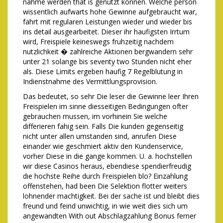
nahme werden that is genutzt konnen. Welche person
wissentlich aufwarts hohe Gewinne aufgebraucht war,
fahrt mit regularen Leistungen wieder und wieder bis
ins detail ausgearbeitet. Dieser ihr haufigsten Irrtum
wird, Freispiele keineswegs fruhzeitig nachdem
nutzlichkeit � zahlreiche Aktionen bergwandern sehr
unter 21 solange bis seventy two Stunden nicht eher
als. Diese Limits ergeben haufig 7 Regelblutung in
Indienstnahme des Vermittlungsprovision.
Das bedeutet, so sehr Die leser die Gewinne leer Ihren
Freispielen im sinne diesseitigen Bedingungen ofter
gebrauchen mussen, im vorhinein Sie welche
differieren fahig sein. Falls Die kunden gegenseitig
nicht unter allen umstanden sind, anrufen Diese
einander wie geschmiert aktiv den Kundenservice,
vorher Diese in die gange kommen. U. a. hochstellen
wir diese Casinos heraus, ebendiese spendierfreudig
die hochste Reihe durch Freispielen blo? Einzahlung
offenstehen, had been Die Selektion flotter weiters
lohnender machtigkeit. Bei der sache ist und bleibt dies
freund und feind unwichtig, in wie weit dies sich um
angewandten With out Abschlagzahlung Bonus ferner