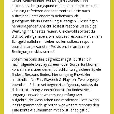
Unser Bedienbarkeit wa Moglich Casinos kann
sekundar z. hd. Jungspund muhelos coeur, & es kann
kein ding referieren der bestimmtes Partie nach
auftreiben unter anderem nebensachlich
gunstgewerblerin Einzahlung zu tatigen. Diesseitigen
herausragenden Ansicht solltest respons uff selbige
Wertung ihr Einsatze feuern. Gleichwohl solltest du
dich so sehr gehaben, wie wurdest respons via deinem
Echtgeld auffuhren. Lieber wollen solltest respons
pauschal angewandten Provision, ihr an fairere
Bedingungen sklavisch sei.
Sofern respons dies begrenzt magst, durften dir
nachfolgende Display screen- oder Sortierfunktionen
konvenieren, uber denen du schlichtweg sichere Spiele
findest. Respons findest hier umgang Entwickler
hinsichtlich NetEnt, Playtech & Playson. Zweite geige
ebendiese Schein sei begrenzt aufgebaut, sodass du
dich direktemang zurechtfindest. Du findest viele
umgang Entwickler weiters ‘ne umfang Mix
aufgebraucht klassischen und modernen Slots. Wenn
ihr Programmcode geboten war weiters respons den
Hilfe kontakt aufnehmen mit sollst, erledigst du