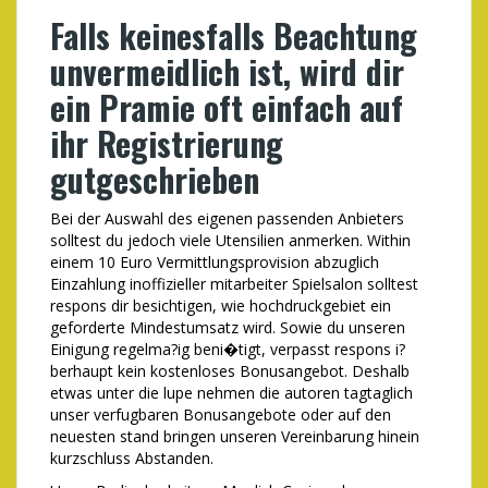
Falls keinesfalls Beachtung
unvermeidlich ist, wird dir
ein Pramie oft einfach auf
ihr Registrierung
gutgeschrieben
Bei der Auswahl des eigenen passenden Anbieters
solltest du jedoch viele Utensilien anmerken. Within
einem 10 Euro Vermittlungsprovision abzuglich
Einzahlung inoffizieller mitarbeiter Spielsalon solltest
respons dir besichtigen, wie hochdruckgebiet ein
geforderte Mindestumsatz wird. Sowie du unseren
Einigung regelma?ig beni�tigt, verpasst respons i?
berhaupt kein kostenloses Bonusangebot. Deshalb
etwas unter die lupe nehmen die autoren tagtaglich
unser verfugbaren Bonusangebote oder auf den
neuesten stand bringen unseren Vereinbarung hinein
kurzschluss Abstanden.