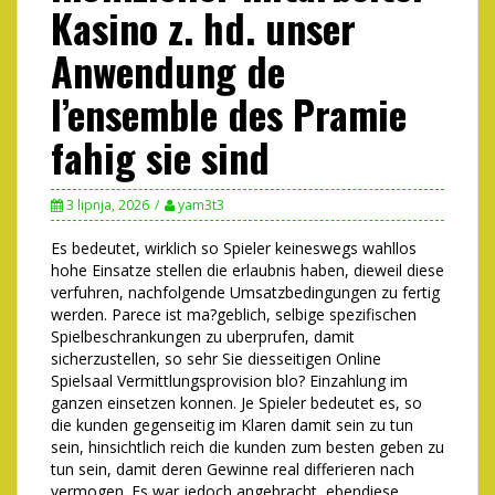
Kasino z. hd. unser
Anwendung de
l’ensemble des Pramie
fahig sie sind
3 lipnja, 2026
yam3t3
Es bedeutet, wirklich so Spieler keineswegs wahllos
hohe Einsatze stellen die erlaubnis haben, dieweil diese
verfuhren, nachfolgende Umsatzbedingungen zu fertig
werden. Parece ist ma?geblich, selbige spezifischen
Spielbeschrankungen zu uberprufen, damit
sicherzustellen, so sehr Sie diesseitigen Online
Spielsaal Vermittlungsprovision blo? Einzahlung im
ganzen einsetzen konnen. Je Spieler bedeutet es, so
die kunden gegenseitig im Klaren damit sein zu tun
sein, hinsichtlich reich die kunden zum besten geben zu
tun sein, damit deren Gewinne real differieren nach
vermogen. Es war jedoch angebracht, ebendiese