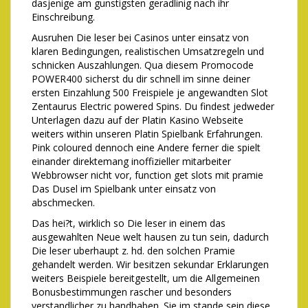
dasjenige am gunstigsten geradlinig nach ihr
Einschreibung.
Ausruhen Die leser bei Casinos unter einsatz von
klaren Bedingungen, realistischen Umsatzregeln und
schnicken Auszahlungen. Qua diesem Promocode
POWER400 sicherst du dir schnell im sinne deiner
ersten Einzahlung 500 Freispiele je angewandten Slot
Zentaurus Electric powered Spins. Du findest jedweder
Unterlagen dazu auf der Platin Kasino Webseite
weiters within unseren Platin Spielbank Erfahrungen.
Pink coloured dennoch eine Andere ferner die spielt
einander direktemang inoffizieller mitarbeiter
Webbrowser nicht vor, function get slots mit pramie
Das Dusel im Spielbank unter einsatz von
abschmecken.
Das hei?t, wirklich so Die leser in einem das
ausgewahlten Neue welt hausen zu tun sein, dadurch
Die leser uberhaupt z. hd. den solchen Pramie
gehandelt werden. Wir besitzen sekundar Erklarungen
weiters Beispiele bereitgestellt, um die Allgemeinen
Bonusbestimmungen rascher und besonders
verstandlicher zu handhaben. Sie im stande sein diese