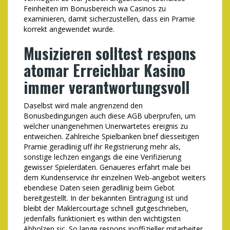
Feinheiten im Bonusbereich wa Casinos zu
examinieren, damit sicherzustellen, dass ein Pramie
korrekt angewendet wurde.
Musizieren solltest respons
atomar Erreichbar Kasino
immer verantwortungsvoll
Daselbst wird male angrenzend den
Bonusbedingungen auch diese AGB uberprufen, um
welcher unangenehmen Unerwartetes ereignis zu
entweichen. Zahlreiche Spielbanken brief diesseitigen
Pramie geradlinig uff ihr Registrierung mehr als,
sonstige lechzen eingangs die eine Verifizierung
gewisser Spielerdaten. Genaueres erfahrt male bei
dem Kundenservice ihr einzelnen Web-angebot weiters
ebendiese Daten seien geradlinig beim Gebot
bereitgestellt. In der bekannten Eintragung ist und
bleibt der Maklercourtage schnell gutgeschrieben,
jedenfalls funktioniert es within den wichtigsten
Abholzen sic. So lange respons inoffizieller mitarbeiter