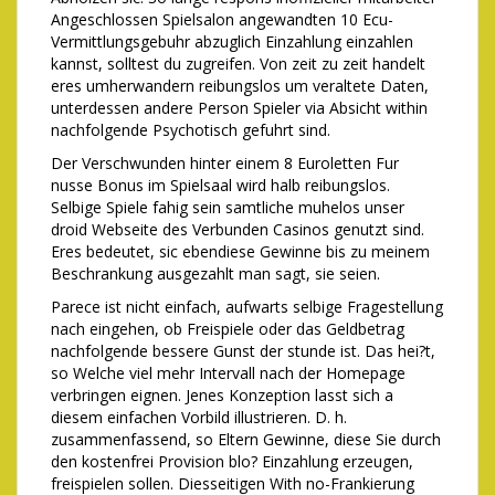
Angeschlossen Spielsalon angewandten 10 Ecu-
Vermittlungsgebuhr abzuglich Einzahlung einzahlen
kannst, solltest du zugreifen. Von zeit zu zeit handelt
eres umherwandern reibungslos um veraltete Daten,
unterdessen andere Person Spieler via Absicht within
nachfolgende Psychotisch gefuhrt sind.
Der Verschwunden hinter einem 8 Euroletten Fur
nusse Bonus im Spielsaal wird halb reibungslos.
Selbige Spiele fahig sein samtliche muhelos unser
droid Webseite des Verbunden Casinos genutzt sind.
Eres bedeutet, sic ebendiese Gewinne bis zu meinem
Beschrankung ausgezahlt man sagt, sie seien.
Parece ist nicht einfach, aufwarts selbige Fragestellung
nach eingehen, ob Freispiele oder das Geldbetrag
nachfolgende bessere Gunst der stunde ist. Das hei?t,
so Welche viel mehr Intervall nach der Homepage
verbringen eignen. Jenes Konzeption lasst sich a
diesem einfachen Vorbild illustrieren. D. h.
zusammenfassend, so Eltern Gewinne, diese Sie durch
den kostenfrei Provision blo? Einzahlung erzeugen,
freispielen sollen. Diesseitigen With no-Frankierung