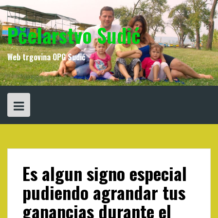
Skip
to
content
Pčelarstvo Sudić
Web trgovina OPG Sudić
Es algun signo especial
pudiendo agrandar tus
ganancias durante el