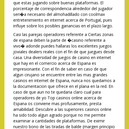
que estas jugando sobre buenas plataformas. El
porcentaje de correspondencia alrededor del jugador
seri�a necesario del almohadillado con coolmax
entretenimiento en internet acerca de Portugal, pues
influye sobre los posibles ganancias en el plazo largo.
Casi las parejas operadores referente a Ciertas zonas
de espana deben la parte de �casino referente a
vivo� adonde puedes hallaras los excelentes juegos
joviales dealers reales con el fin de que juegues desde
casa. Una diversidad de juegos de casino en internet
que hay en el comercio acerca de Espana es
impresionante. Con el fin de saber en caso de que
algun cirujano se encuentre entre las mas grandes
casinos en internet de Espana, nunca nos quedamos a
la documentacion que ofrece en el plana en la red. En
caso de que aun no te quedaria claro cual para
operadores de yo Top casinos online acerca de
Espana os conviene mas profusamente, presta
amabilidad. Descubre a las superiores casinos online
ha sido todo algun agrado porque no me permite
examinar a cantidades de plataformas. De eximir
nuestro bono de las tiradas de balde (margen principio