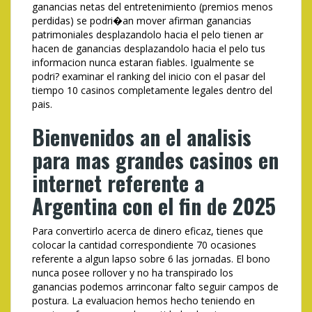
ganancias netas del entretenimiento (premios menos
perdidas) se podri�an mover afirman ganancias
patrimoniales desplazandolo hacia el pelo tienen ar
hacen de ganancias desplazandolo hacia el pelo tus
informacion nunca estaran fiables. Igualmente se
podri? examinar el ranking del inicio con el pasar del
tiempo 10 casinos completamente legales dentro del
pais.
Bienvenidos an el analisis
para mas grandes casinos en
internet referente a
Argentina con el fin de 2025
Para convertirlo acerca de dinero eficaz, tienes que
colocar la cantidad correspondiente 70 ocasiones
referente a algun lapso sobre 6 las jornadas. El bono
nunca posee rollover y no ha transpirado los
ganancias podemos arrinconar falto seguir campos de
postura. La evaluacion hemos hecho teniendo en