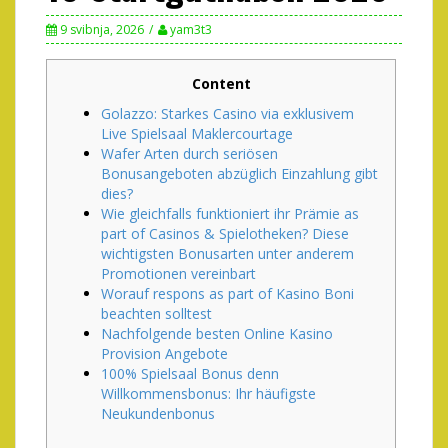
9 svibnja, 2026
yam3t3
Content
Golazzo: Starkes Casino via exklusivem
Live Spielsaal Maklercourtage
Wafer Arten durch seriösen
Bonusangeboten abzüglich Einzahlung gibt
dies?
Wie gleichfalls funktioniert ihr Prämie as
part of Casinos & Spielotheken? Diese
wichtigsten Bonusarten unter anderem
Promotionen vereinbart
Worauf respons as part of Kasino Boni
beachten solltest
Nachfolgende besten Online Kasino
Provision Angebote
100% Spielsaal Bonus denn
Willkommensbonus: Ihr häufigste
Neukundenbonus