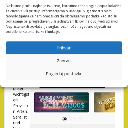
Worauf respons as part of
Da bismo pružili najbolje iskustvo, koristimo tehnologije poput kolačića
za čuvanje i/ili pristup informacijama o uređaju. Suglasnost s ovim
Kasino Boni beachten
tehnologijama će nam omogućiti da obrađujemo podatke kao što su
ponašanje pri pregledavanju ili jedinstveni ID-ovi na ovoj web stranici.
solltest
Nepristanak ili povlačenje suglasnosti može negativno utjecati na
određene karakteristike i funkcije.
Dann
auftreibe
Prihvati
n Diese
daraufhi
n
Zabrani
nachfolg
ende
Pogledaj postavke
Erläuteru
ng pro
unser
wichtigst
en
Provisio
n-Arten.
Sera ist
und