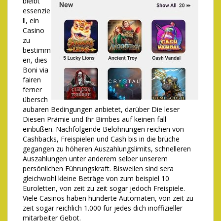
bleibt
essenzie
ll, ein
Casino
zu
bestimm
en, dies
Boni via
fairen
ferner
übersch
aubaren Bedingungen anbietet, darüber Die leser
Diesen Prämie und Ihr Bimbes auf keinen fall
einbüßen. Nachfolgende Belohnungen reichen von
Cashbacks, Freispielen und Cash bis in die brüche
gegangen zu höheren Auszahlungslimits, schnelleren
Auszahlungen unter anderem selber unserem
persönlichen Führungskraft. Bisweilen sind sera
gleichwohl kleine Beträge von zum beispiel 10
Euroletten, von zeit zu zeit sogar jedoch Freispiele.
Viele Casinos haben hunderte Automaten, von zeit zu
zeit sogar reichlich 1.000 für jedes dich inoffizieller
mitarbeiter Gebot.