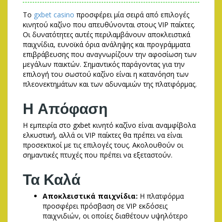
Το
gxbet casino
προσφέρει μία σειρά από επιλογές
κινητού καζίνο που απευθύνονται στους VIP παίκτες.
Οι δυνατότητες αυτές περιλαμβάνουν αποκλειστικά
παιχνίδια, ευνοϊκά όρια ανάληψης και προγράμματα
επιβράβευσης που αναγνωρίζουν την αφοσίωση των
μεγάλων παικτών. Σημαντικός παράγοντας για την
επιλογή του σωστού καζίνο είναι η κατανόηση των
πλεονεκτημάτων και των αδυναμιών της πλατφόρμας.
Η Απόφαση
Η εμπειρία στο gxbet κινητό καζίνο είναι αναμφίβολα
ελκυστική, αλλά οι VIP παίκτες θα πρέπει να είναι
προσεκτικοί με τις επιλογές τους. Ακολουθούν οι
σημαντικές πτυχές που πρέπει να εξεταστούν.
Τα Καλά
Αποκλειστικά παιχνίδια:
Η πλατφόρμα
προσφέρει πρόσβαση σε VIP εκδόσεις
παιχνιδιών, οι οποίες διαθέτουν υψηλότερο