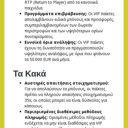
RTP (Return to Player) από τα κανονικά
παιχνίδια.
Προγράμματα επιβράβευσης:
Οι VIP παίκτες
απολαμβάνουν ειδικά μπόνους και προσφορές,
συμπεριλαμβανομένων των δωρεάν
περιστροφών και των υψηλότερων ορίων
πονταρίσματος.
Ευνοϊκά όρια ανάληψης:
Οι VIP παίκτες
έχουν τη δυνατότητα να πραγματοποιούν
υψηλότερες αναλήψεις, με όρια που φτάνουν
τα 50.000 EUR ανά μήνα.
Τα Κακά
Αυστηρές απαιτήσεις στοιχηματισμού:
Για να απολαύσουν τα μπόνους, οι παίκτες
πρέπει να πληρούν απαιτήσεις στοιχηματισμού
35x, οι οποίες μπορεί να είναι δύσκολες για
κάποιους.
Περιορισμένες διαθέσιμες μεθόδους
πληρωμής:
Ορισμένες μέθοδοι πληρωμής
ενδέχεται να μην είναι διαθέσιμες για VIP