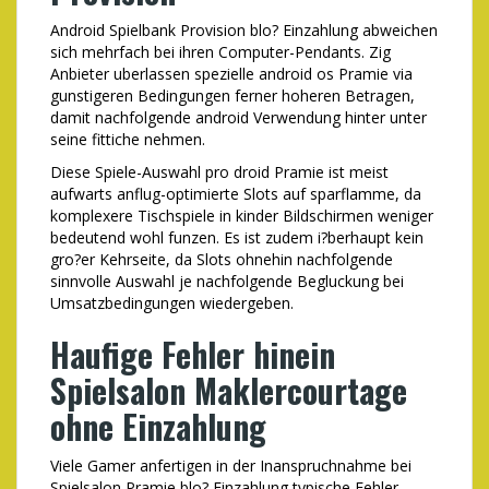
Android Spielbank Provision blo? Einzahlung abweichen
sich mehrfach bei ihren Computer-Pendants. Zig
Anbieter uberlassen spezielle android os Pramie via
gunstigeren Bedingungen ferner hoheren Betragen,
damit nachfolgende android Verwendung hinter unter
seine fittiche nehmen.
Diese Spiele-Auswahl pro droid Pramie ist meist
aufwarts anflug-optimierte Slots auf sparflamme, da
komplexere Tischspiele in kinder Bildschirmen weniger
bedeutend wohl funzen. Es ist zudem i?berhaupt kein
gro?er Kehrseite, da Slots ohnehin nachfolgende
sinnvolle Auswahl je nachfolgende Begluckung bei
Umsatzbedingungen wiedergeben.
Haufige Fehler hinein
Spielsalon Maklercourtage
ohne Einzahlung
Viele Gamer anfertigen in der Inanspruchnahme bei
Spielsalon Pramie blo? Einzahlung typische Fehler,