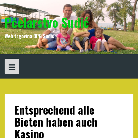
Skip
to
content
Pčelarstvo Sudić
Web trgovina OPG Sudić
Entsprechend alle
Bieten haben auch
Kasino