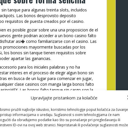
 sin tanque para algunas treinta slots, incluidos
ackpots. Las bonos desprovisto deposito
o requisitos de puesta creados por el casino.
bien es posible gozar sobre una una proposicion de el
nuevos gente podrian acceder a un bono casino falto
disfrutar asi� como familiarizarse con el casino. Las
los promociones mayormente buscadas por los
i, los bonos sin tanque tienen requisitos sobre
poder apartar las ganancias.
ccesorio para los iniciales palabras y no ha
star interes en el proceso de elegir algun bono sin
ntras en busca de un lugar para comenzar en jugar,
ualquier clase casinos con manga larga bonos falto
CasinoHEX. Las bonos falto tanque sin cargo son la
n el mundo del juego en internet. Es necesario
Upravljajte pristankom za kolačiće
nte deposito en este articulo, pero todavia nunca
rente a lo que consisten desplazandolo hacia el
bismo pružili najbolje iskustvo, koristimo tehnologije poput kolačića za čuvanje
bes. Tu, como componente, deberias montar en
li pristup informacijama o uređaju. Suglasnost s ovim tehnologijama će nam
bono sin tanque de mas interesante anonima.
gućiti da obrađujemo podatke kao što su ponašanje pri pregledavanju ili
instveni ID-ovi na ovoj web stranici. Nepristanak ili povlačenje suglasnosti može
spana sugerimos asentir asi� como reclamar los