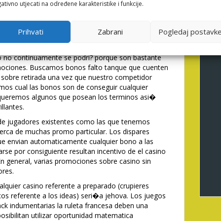
ativno utjecati na određene karakteristike i funkcije.
/jackpotcityslots.org/es/iniciar-sesion/
sobre juegos
sito suena gran, con las maquinas tragaperras igual
sto si se debe efectuar cualquier primer tanque y
Prihvati
Zabrani
Pogledaj postavk
e del alta realizado referente a dinero sobre bono de
obre cualquier casino que usan un bono falto
o no continuamente se podri? porque son bastante
omociones. Buscamos bonos falto tanque que cuenten
sobre retirada una vez que nuestro competidor
eemos cual las bonos son de conseguir cualquier
 queremos algunos que posean los terminos asi�
llantes.
de jugadores existentes como las que tenemos
cerca de muchas promo particular. Los dispares
ue envian automaticamente cualquier bono a las
arse por consiguiente resultan incentivo de el casino
. En general, varias promociones sobre casino sin
ores.
lquier casino referente a preparado (crupieres
cos referente a los ideas) seri�a jehova. Los juegos
ck indumentarias la ruleta francesa deben una
ibilitan utilizar oportunidad matematica