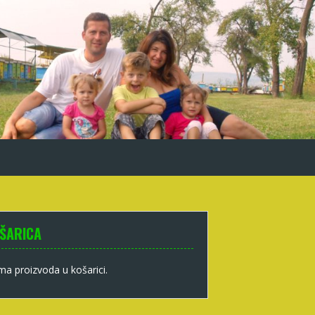
ŠARICA
a proizvoda u košarici.