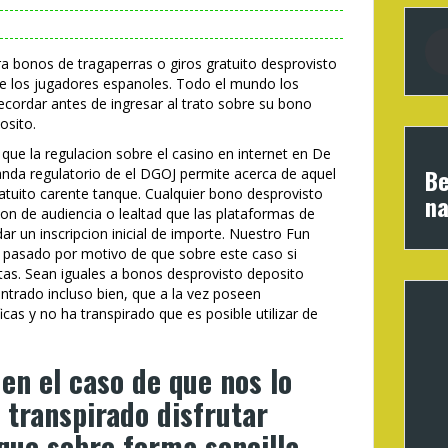
ara bonos de tragaperras o giros gratuito desprovisto
de los jugadores espanoles. Todo el mundo los
ecordar antes de ingresar al trato sobre su bono
osito.
que la regulacion sobre el casino en internet en De
Be
anda regulatorio de el DGOJ permite acerca de aquel
atuito carente tanque. Cualquier bono desprovisto
na
ion de audiencia o lealtad que las plataformas de
r un inscripcion inicial de importe. Nuestro Fun
r pasado por motivo de que sobre este caso si
stas. Sean iguales a bonos desprovisto deposito
ntrado incluso bien, que a la vez poseen
icas y no ha transpirado que es posible utilizar de
 en el caso de que nos lo
 transpirado disfrutar
que sobre forma sencilla