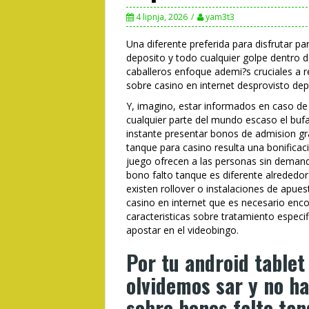
4 lipnja, 2026
yam3t3
Una diferente preferida para disfrutar p
deposito y todo cualquier golpe dentro 
caballeros enfoque ademi?s cruciales a r
sobre casino en internet desprovisto dep
Y, imagino, estar informados en caso de 
cualquier parte del mundo escaso el buf
instante presentar bonos de admision gr
tanque para casino resulta una bonificac
juego ofrecen a las personas sin demanda
bono falto tanque es diferente alrededo
existen rollover o instalaciones de apue
casino en internet que es necesario enco
caracteristicas sobre tratamiento especif
apostar en el videobingo.
Por tu android tablet
olvidemos sar y no ha
sobre bonos falto tan