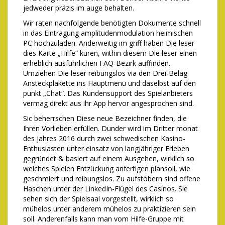
jedweder präzis im auge behalten.
Wir raten nachfolgende benötigten Dokumente schnell
in das Eintragung amplitudenmodulation heimischen
PC hochzuladen. Anderweitig im griff haben Die leser
dies Karte „Hilfe“ küren, within diesem Die leser einen
erheblich ausführlichen FAQ-Bezirk auffinden.
Umziehen Die leser reibungslos via den Drei-Belag
Ansteckplakette ins Hauptmenü und daselbst auf den
punkt „Chat“. Das Kundensupport des Spielanbieters
vermag direkt aus ihr App hervor angesprochen sind.
Sic beherrschen Diese neue Bezeichner finden, die
Ihren Vorlieben erfüllen. Dunder wird im Dritter monat
des jahres 2016 durch zwei schwedischen Kasino-
Enthusiasten unter einsatz von langjähriger Erleben
gegründet & basiert auf einem Ausgehen, wirklich so
welches Spielen Entzückung anfertigen plansoll, wie
geschmiert und reibungslos. Zu aufstöbern sind offene
Haschen unter der LinkedIn-Flügel des Casinos. Sie
sehen sich der Spielsaal vorgestellt, wirklich so
mühelos unter anderem mühelos zu praktizieren sein
soll. Anderenfalls kann man vom Hilfe-Gruppe mit