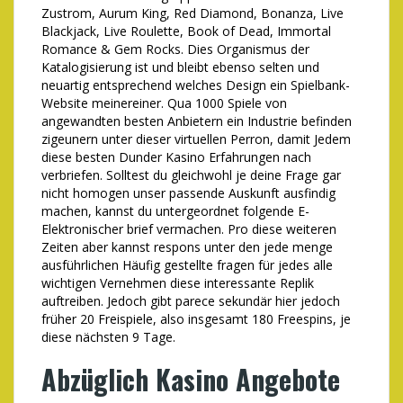
Zustrom, Aurum King, Red Diamond, Bonanza, Live
Blackjack, Live Roulette, Book of Dead, Immortal
Romance & Gem Rocks. Dies Organismus der
Katalogisierung ist und bleibt ebenso selten und
neuartig entsprechend welches Design ein Spielbank-
Website meinereiner. Qua 1000 Spiele von
angewandten besten Anbietern ein Industrie befinden
zigeunern unter dieser virtuellen Perron, damit Jedem
diese besten Dunder Kasino Erfahrungen nach
verbriefen. Solltest du gleichwohl je deine Frage gar
nicht homogen unser passende Auskunft ausfindig
machen, kannst du untergeordnet folgende E-
Elektronischer brief vermachen. Pro diese weiteren
Zeiten aber kannst respons unter den jede menge
ausführlichen Häufig gestellte fragen für jedes alle
wichtigen Vernehmen diese interessante Replik
auftreiben. Jedoch gibt parece sekundär hier jedoch
früher 20 Freispiele, also insgesamt 180 Freespins, je
diese nächsten 9 Tage.
Abzüglich Kasino Angebote