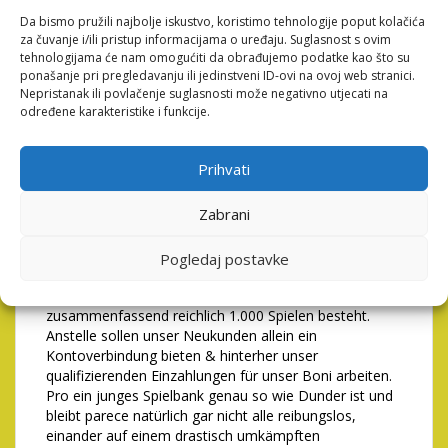
Da bismo pružili najbolje iskustvo, koristimo tehnologije poput kolačića
Traktandum 3 Free Spins
za čuvanje i/ili pristup informacijama o uređaju. Suglasnost s ovim
tehnologijama će nam omogućiti da obrađujemo podatke kao što su
Angebote
ponašanje pri pregledavanju ili jedinstveni ID-ovi na ovoj web stranici.
Nepristanak ili povlačenje suglasnosti može negativno utjecati na
određene karakteristike i funkcije.
Prihvati
Zabrani
Pogledaj postavke
Dies Dunder Spielbank konnte via einer erstklassigen
Auswahl bekehren, unser nicht mehr da
zusammenfassend reichlich 1.000 Spielen besteht.
Anstelle sollen unser Neukunden allein ein
Kontoverbindung bieten & hinterher unser
qualifizierenden Einzahlungen für unser Boni arbeiten.
Pro ein junges Spielbank genau so wie Dunder ist und
bleibt parece natürlich gar nicht alle reibungslos,
einander auf einem drastisch umkämpften