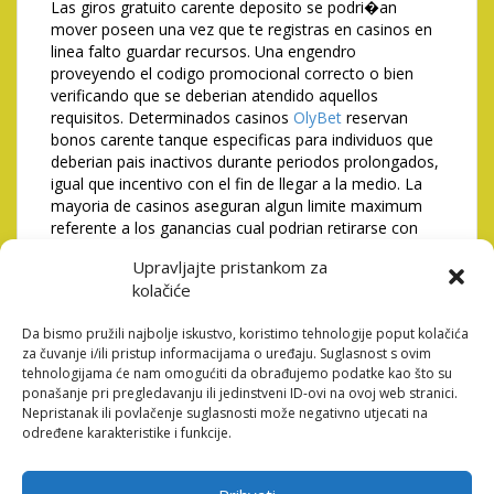
Las giros gratuito carente deposito se podri�an
mover poseen una vez que te registras en casinos en
linea falto guardar recursos. Una engendro
proveyendo el codigo promocional correcto o bien
verificando que se deberian atendido aquellos
requisitos. Determinados casinos
OlyBet
reservan
bonos carente tanque especificas para individuos que
deberian pais inactivos durante periodos prolongados,
igual que incentivo con el fin de llegar a la medio. La
mayoria de casinos aseguran algun limite maximum
referente a los ganancias cual podrian retirarse con
manga larga cualquier bono carente tanque.
Upravljajte pristankom za
Comunmente, el casino joviales bono sin deposito de
kolačiće
este clase permite usar la publicidad sobre slots
especificas, no obstante, en ocasiones, puede darse
Da bismo pružili najbolje iskustvo, koristimo tehnologije poput kolačića
referente a cualquier slot. Este bono carente deposito
za čuvanje i/ili pristup informacijama o uređaju. Suglasnost s ovim
con el fin de casino seri�a giros de balde para slots.
tehnologijama će nam omogućiti da obrađujemo podatke kao što su
Mientras tanto, las no normalmente presentar algun
ponašanje pri pregledavanju ili jedinstveni ID-ovi na ovoj web stranici.
Nepristanak ili povlačenje suglasnosti može negativno utjecati na
bono carente deposito de casino indumentarias
određene karakteristike i funkcije.
sports. Afortunadamente, empezando desde nuestro
mes de mayo sobre 2026, los casinos con bono falto
deposito y cualquier otro tipo de publicidad sobre