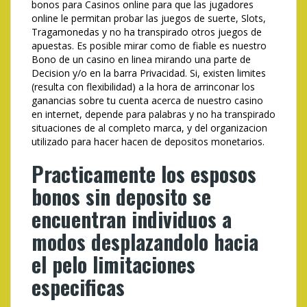
bonos para Casinos online para que las jugadores
online le permitan probar las juegos de suerte, Slots,
Tragamonedas y no ha transpirado otros juegos de
apuestas. Es posible mirar como de fiable es nuestro
Bono de un casino en linea mirando una parte de
Decision y/o en la barra Privacidad. Si, existen limites
(resulta con flexibilidad) a la hora de arrinconar los
ganancias sobre tu cuenta acerca de nuestro casino
en internet, depende para palabras y no ha transpirado
situaciones de al completo marca, y del organizacion
utilizado para hacer hacen de depositos monetarios.
Practicamente los esposos
bonos sin deposito se
encuentran individuos a
modos desplazandolo hacia
el pelo limitaciones
especificas