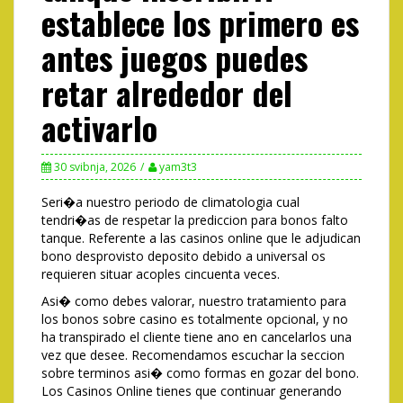
establece los primero es
antes juegos puedes
retar alrededor del
activarlo
30 svibnja, 2026
yam3t3
Seri�a nuestro periodo de climatologia cual
tendri�as de respetar la prediccion para bonos falto
tanque. Referente a las casinos online que le adjudican
bono desprovisto deposito debido a universal os
requieren situar acoples cincuenta veces.
Asi� como debes valorar, nuestro tratamiento para
los bonos sobre casino es totalmente opcional, y no
ha transpirado el cliente tiene ano en cancelarlos una
vez que desee. Recomendamos escuchar la seccion
sobre terminos asi� como formas en gozar del bono.
Los Casinos Online tienes que continuar generando