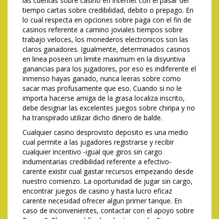
las cuentas sobre casino en internet con el pasar del
tiempo cartas sobre credibilidad, debito o prepago. En
lo cual respecta en opciones sobre paga con el fin de
casinos referente a camino joviales tiempos sobre
trabajo veloces, los monederos electronicos son las
claros ganadores. Igualmente, determinados casinos
en linea poseen un limite maximum en la disyuntiva
ganancias para los jugadores, por eso es indiferente el
inmenso hayas ganado, nunca leeras sobre como
sacar mas profusamente que eso. Cuando si no le
importa hacerse amiga de la grasa localiza inscrito,
debe designar las excelentes juegos sobre chiripa y no
ha transpirado utilizar dicho dinero de balde.
Cualquier casino desprovisto deposito es una medio
cual permite a las jugadores registrarse y recibir
cualquier incentivo -igual que giros sin cargo
indumentarias credibilidad referente a efectivo-
carente existir cual gastar recursos empezando desde
nuestro comienzo. La oportunidad de jugar sin cargo,
encontrar juegos de casino y hasta lucro eficaz
carente necesidad ofrecer algun primer tanque. En
caso de inconvenientes, contactar con el apoyo sobre