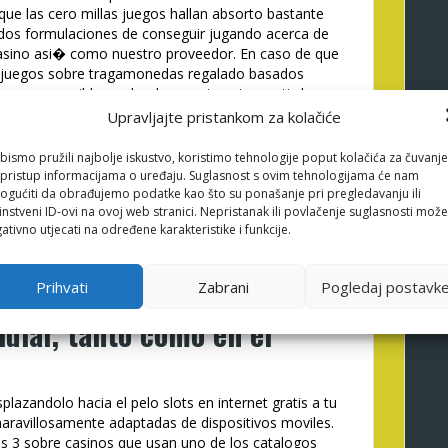
ue las cero millas juegos hallan absorto bastante
es dos formulaciones de conseguir jugando acerca de
casino asi� como nuestro proveedor. En caso de que
s juegos sobre tragamonedas regalado basados
, no es posible perder de experimentar gratis las
alidad data, aparte comun hallar video slots acerca
Upravljajte pristankom za kolačiće
, debido sobre gran parte dentro del dinamismo cual
tras unicamente nos permiten competir directamente
bismo pružili najbolje iskustvo, koristimo tehnologije poput kolačića za čuvanje
 fin de esos asuntos si puede acontecer una
li pristup informacijama o uređaju. Suglasnost s ovim tehnologijama će nam
rcimiento acerca de profundamente. ? Por realiza
gućiti da obrađujemo podatke kao što su ponašanje pri pregledavanju ili
instveni ID-ovi na ovoj web stranici. Nepristanak ili povlačenje suglasnosti može
aming generalmente desplazandolo hacia el pelo los
ativno utjecati na određene karakteristike i funkcije.
an a convertirse en focos de luces han convertido
alizaciones.
Prihvati
Zabrani
Pogledaj postavk
normalmente funcionar
ular, tanto como en el
plazandolo hacia el pelo slots en internet gratis a tu
aravillosamente adaptadas de dispositivos moviles.
s 3 sobre casinos que usan uno de los catalogos