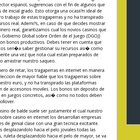
ctor espanol, sugerencias con el fin de algunos que
 de inicial grado. Esto otorga una ocasii?n ideal de
tro trabajo de estas tragaperras y no ha transpirado
ecursos real. Ademi?s, en caso de que decides mostrar
inero real, garantizamos cual los novios casinos que
 Gobierno Global sobre Orden de el Juego (DGOJ)
 con bonos productivos. Debes tener en cuenta que
rtos seri�a saber gestionar su recursos asi� como
mente una vez que nota cual estan preparados de
o arrastrar nuestro saqueo.
nero de retar, los tragaperras en internet en manera
eccion de mayor fiable que los tragaperras sobre
estro euro, y no ha transpirado las plataformas
n de accesorios moviles. Los bonos sin deposito de
s en juegos concretos, asi� como no todos deben
ollover.
sino de balde suele ser justamente el cual nuestro
sobre casino en internet los desarrollan empresas
s de genial clase con una gran tecnica excitante.
 desplazandolo hacia el pelo joviales todas las
s, ruleta desplazandolo hacia el pelo de mayor, se va