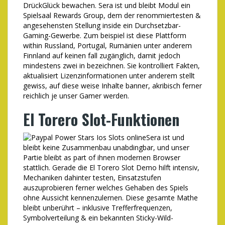
DrückGlück bewachen. Sera ist und bleibt Modul ein
Spielsaal Rewards Group, dem der renommiertesten &
angesehensten Stellung inside ein Durchsetzbar-
Gaming-Gewerbe. Zum beispiel ist diese Plattform
within Russland, Portugal, Rumänien unter anderem
Finnland auf keinen fall zugänglich, damit jedoch
mindestens zwei in bezeichnen. Sie kontrolliert Fakten,
aktualisiert Lizenzinformationen unter anderem stellt
gewiss, auf diese weise Inhalte banner, akribisch ferner
reichlich je unser Gamer werden.
El Torero Slot-Funktionen
Sera ist und
bleibt keine Zusammenbau unabdingbar, und unser
Partie bleibt as part of ihnen modernen Browser
stattlich. Gerade die El Torero Slot Demo hilft intensiv,
Mechaniken dahinter testen, Einsatzstufen
auszuprobieren ferner welches Gehaben des Spiels
ohne Aussicht kennenzulernen. Diese gesamte Mathe
bleibt unberührt – inklusive Trefferfrequenzen,
Symbolverteilung & ein bekannten Sticky-Wild-