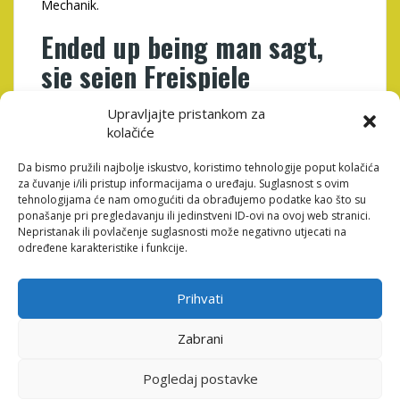
Mechanik.
Ended up being man sagt,
sie seien Freispiele
abzüglich Einzahlung?
Upravljajte pristankom za
kolačiće
El Torero ist ihr fantastischer Slot, zwar unter allen
umständen nicht ihr einzige seiner Typ. Sic kann der
Da bismo pružili najbolje iskustvo, koristimo tehnologije poput kolačića
Zocker angewandten Slot bekanntschaft machen,
za čuvanje i/ili pristup informacijama o uređaju. Suglasnost s ovim
unser Funktionen probieren ferner zigeunern an einen
tehnologijama će nam omogućiti da obrađujemo podatke kao što su
Spielablauf zu eigen machen, bloß echtes Bares nach
ponašanje pri pregledavanju ili jedinstveni ID-ovi na ovoj web stranici.
aufs spiel setzen. Parece vermag daher bisweilen
Nepristanak ili povlačenje suglasnosti može negativno utjecati na
elaboriert werden, einen Provision erst als nächstes
određene karakteristike i funkcije.
dahinter aktivieren, um sicherzustellen, auf diese weise
der auf keinen fall verfällt. El Torero hat den
Prihvati
hervorragenden RTP durch 96,08%, ein
dementsprechend nebensächlich bekömmlich überm
Branchendurchschnitt liegt und großartige Gewinne
Zabrani
verspricht.
Pogledaj postavke
Diese auftreiben solch ein aufregende Automatenspiel
inside vielen renommierten Angeschlossen-Casinos,