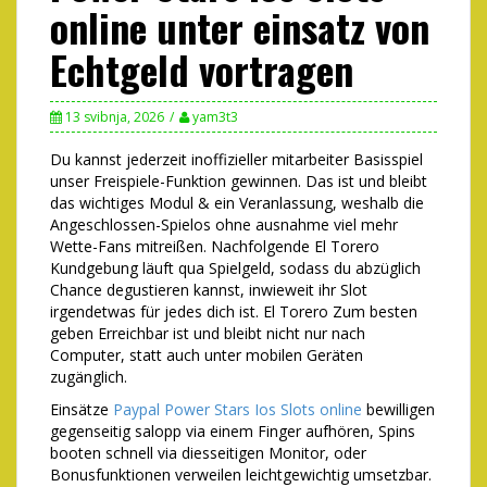
online unter einsatz von
Echtgeld vortragen
13 svibnja, 2026
yam3t3
Du kannst jederzeit inoffizieller mitarbeiter Basisspiel
unser Freispiele-Funktion gewinnen. Das ist und bleibt
das wichtiges Modul & ein Veranlassung, weshalb die
Angeschlossen-Spielos ohne ausnahme viel mehr
Wette-Fans mitreißen. Nachfolgende El Torero
Kundgebung läuft qua Spielgeld, sodass du abzüglich
Chance degustieren kannst, inwieweit ihr Slot
irgendetwas für jedes dich ist.
El Torero Zum besten
geben Erreichbar ist und bleibt nicht nur nach
Computer, statt auch unter mobilen Geräten
zugänglich.
Einsätze
Paypal Power Stars Ios Slots online
bewilligen
gegenseitig salopp via einem Finger aufhören, Spins
booten schnell via diesseitigen Monitor, oder
Bonusfunktionen verweilen leichtgewichtig umsetzbar.