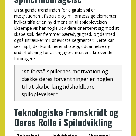
En stigende trend inden for digitale spil er
integrationen af sociale og miljømæssige elementer,
hvilket tilføjer en ny dimension til spiloplevelsen.
Eksempelvis har nogle udviklere orienteret sig mod at
skabe spil, der fremmer bæredygtighed, og dermed
også tiltrækker miljøbevidste segmenter. Dette kan
ses i spil, der kombinerer strategi, uddannelse og
underholdning for at engagere nutidens krævende
forbrugere.
“At forstå spillernes motivation og
dække deres forventninger er nøglen
til at skabe langtidsholdbare
spiloplevelser.”
Teknologiske Fremskridt og
Deres Rolle i Spiludvikling
Teknologi
Indvirkning
Eksempel