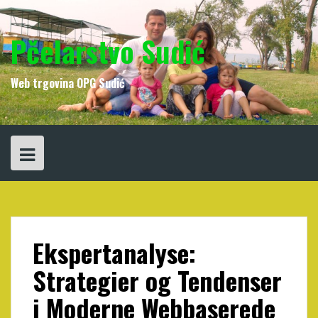
Skip
to
content
Pčelarstvo Sudić
Web trgovina OPG Sudić
Ekspertanalyse:
Strategier og Tendenser
i Moderne Webbaserede