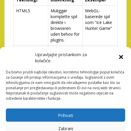
HTML5
Muliggør
WebGL-
komplette spil
baserede spil
direkte i
som “Ice Lake
browseren
Hunter Game”
uden behov for
plugins.
Cloud Gaming
Fjernelse af
Google Stadia,
Upravljajte pristankom za
hardwarebarrie
Xbox Cloud
kolačiće
rer, hvilket
Gaming
giver adgang til
Da bismo pružili najbolje iskustvo, koristimo tehnologije poput kolačića
avancerede
za čuvanje i/ili pristup informacijama o uređaju. Suglasnost s ovim
spiloplevelser
tehnologijama će nam omogućiti da obrađujemo podatke kao što su
på alle
ponašanje pri pregledavanju ili jedinstveni ID-ovi na ovoj web stranici.
enheder.
Nepristanak ili povlačenje suglasnosti može negativno utjecati na
određene karakteristike i funkcije.
AI &
Skaber
NPC-beteende i
Maskinlæring
adaptive
live-spil
spillere, øger
Prihvati
engangement
gennem
Zabrani