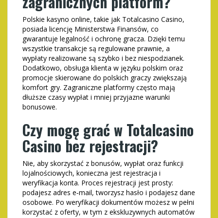
zagranicznych platform?
Polskie kasyno online, takie jak Totalcasino Casino,
posiada licencję Ministerstwa Finansów, co
gwarantuje legalność i ochronę gracza. Dzięki temu
wszystkie transakcje są regulowane prawnie, a
wypłaty realizowane są szybko i bez niespodzianek.
Dodatkowo, obsługa klienta w języku polskim oraz
promocje skierowane do polskich graczy zwiększają
komfort gry. Zagraniczne platformy często mają
dłuższe czasy wypłat i mniej przyjazne warunki
bonusowe.
Czy mogę grać w Totalcasino
Casino bez rejestracji?
Nie, aby skorzystać z bonusów, wypłat oraz funkcji
lojalnościowych, konieczna jest rejestracja i
weryfikacja konta. Proces rejestracji jest prosty:
podajesz adres e‑mail, tworzysz hasło i podajesz dane
osobowe. Po weryfikacji dokumentów możesz w pełni
korzystać z oferty, w tym z ekskluzywnych automatów