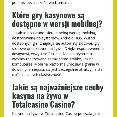
podnosi bezpieczeństwo transakcji.
Które gry kasynowe są
dostępne w wersji mobilnej?
Totalcasino Casino oferuje pełną wersję mobilną,
dostosowaną do systemów Android i iOS. Wśród
dostępnych gier znajdują się automaty slotowe, gry
stołowe oraz kasyno na żywo. Dzięki responsywnemu
designowi, wszystkie funkcje działają płynnie, a
wypłaty realizowane są tak samo szybko, jak na
komputerze. Mobilna platforma umożliwia granie w
dowolnym miejscu, co jest szczególnie atrakcyjne dla
osób ceniących elastyczność.
Jakie są najważniejsze cechy
kasyna na żywo w
Totalcasino Casino?
Kasyno na żywo w Totalcasino Casino pozwala grać z