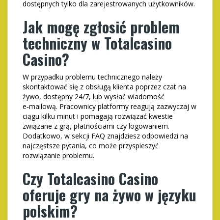
dostępnych tylko dla zarejestrowanych użytkowników.
Jak mogę zgłosić problem
techniczny w Totalcasino
Casino?
W przypadku problemu technicznego należy
skontaktować się z obsługą klienta poprzez czat na
żywo, dostępny 24/7, lub wysłać wiadomość
e‑mailową. Pracownicy platformy reagują zazwyczaj w
ciągu kilku minut i pomagają rozwiązać kwestie
związane z grą, płatnościami czy logowaniem.
Dodatkowo, w sekcji FAQ znajdziesz odpowiedzi na
najczęstsze pytania, co może przyspieszyć
rozwiązanie problemu.
Czy Totalcasino Casino
oferuje gry na żywo w języku
polskim?