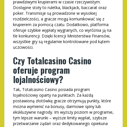
prawdziwymi krupierami w czasie rzeczywistym.
Dostępne stoły to ruletka, blackjack, baccarat oraz
poker. Transmisje są prowadzone w wysokiej
rozdzielczości, a gracze mogą komunikować się z
krupierem za pomocą czatu. Dodatkowo, platforma
oferuje szybkie wypłaty wygranych, co wyróżnia ją na
tle konkurencji. Dzięki licencji Ministerstwa Finansów,
wszystkie gry są regularnie kontrolowane pod kątem
uczciwości.
Czy Totalcasino Casino
oferuje program
lojalnościowy?
Tak, Totalcasino Casino posiada program
lojalnościowy oparty na punktach. Za każdą
postawioną złotówkę gracze otrzymują punkty, które
można wymienić na bonusy, darmowe spiny lub
ekskluzywne nagrody. Im wyższy poziom w programie,
tym lepsze warunki – wyższe limity wypłat, szybsze
przetwarzanie żądań oraz dedykowanego opiekuna