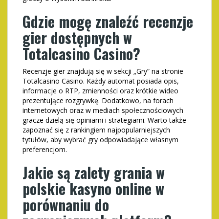
Gdzie mogę znaleźć recenzje
gier dostępnych w
Totalcasino Casino?
Recenzje gier znajdują się w sekcji „Gry” na stronie
Totalcasino Casino. Każdy automat posiada opis,
informacje o RTP, zmienności oraz krótkie wideo
prezentujące rozgrywkę. Dodatkowo, na forach
internetowych oraz w mediach społecznościowych
gracze dzielą się opiniami i strategiami. Warto także
zapoznać się z rankingiem najpopularniejszych
tytułów, aby wybrać gry odpowiadające własnym
preferencjom.
Jakie są zalety grania w
polskie kasyno online w
porównaniu do