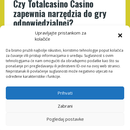
Czy Totalcasino Casino
zapewnia narzędzia do gry
odpowiedzialnej?
Upravljajte pristankom za
Totalcasino Casino oferuje szereg narzędzi
kolačiće
wspierających grę odpowiedzialną. Gracze mogą
ustawić dzienny limit depozytu, limit strat oraz limit
Da bismo pružili najbolje iskustvo, koristimo tehnologije poput kolačića
czasu spędzanego w kasynie. Ponadto, dostępna jest
za čuvanje i/ili pristup informacijama o uređaju. Suglasnost s ovim
opcja samowykluczenia na określony okres. Wszystkie
tehnologijama će nam omogućiti da obrađujemo podatke kao što su
te funkcje są łatwo dostępne w panelu użytkownika i
ponašanje pri pregledavanju ili jedinstveni ID-ovi na ovoj web stranici.
pomagają kontrolować nawyki hazardowe.
Nepristanak ili povlačenje suglasnosti može negativno utjecati na
određene karakteristike i funkcije.
Jakie są najczęstsze błędy
początkujących graczy w
Prihvati
kasynie online?
Zabrani
Nowi gracze często popełniają następujące błędy:
–
Brak zapoznania się z regulaminem bonusu
–
Pogledaj postavke
może skutkować utratą środków.
–
Nieustawienie limitów gry
– prowadzi do