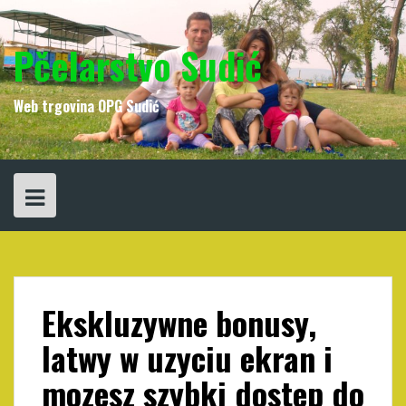
Skip
to
content
Pčelarstvo Sudić
Web trgovina OPG Sudić
Ekskluzywne bonusy,
latwy w uzyciu ekran i
mozesz szybki dostep do