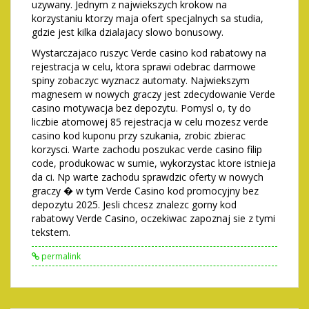
uzywany. Jednym z najwiekszych krokow na
korzystaniu ktorzy maja ofert specjalnych sa studia,
gdzie jest kilka dzialajacy slowo bonusowy.
Wystarczajaco ruszyc Verde casino kod rabatowy na
rejestracja w celu, ktora sprawi odebrac darmowe
spiny zobaczyc wyznacz automaty. Najwiekszym
magnesem w nowych graczy jest zdecydowanie Verde
casino motywacja bez depozytu. Pomysl o, ty do
liczbie atomowej 85 rejestracja w celu mozesz verde
casino kod kuponu przy szukania, zrobic zbierac
korzysci. Warte zachodu poszukac verde casino filip
code, produkowac w sumie, wykorzystac ktore istnieja
da ci. Np warte zachodu sprawdzic oferty w nowych
graczy � w tym Verde Casino kod promocyjny bez
depozytu 2025. Jesli chcesz znalezc gorny kod
rabatowy Verde Casino, oczekiwac zapoznaj sie z tymi
tekstem.
permalink