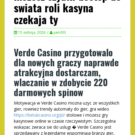
swiata roli kasyna
czekaja ty
15 svibnja, 2026
yam3t3
Verde Casino przygotowalo
dla nowych graczy naprawde
atrakcyjna dostarczam,
wlaczanie w zdobycie 220
darmowych spinow
Motywacja w Verde Casino mozna uzyc ze wszystkich
gier, rowniez trendy automaty do gier, gra wideo
https://betukcasino.org/pl/
stolowe i mozesz gry
kasynowe online w czasie rzeczywistym. Szczegolna
wskazac zwraca sie do uslugi � Verde Casino jest
sprzedawany z legendarne wspominaja branzy gier,