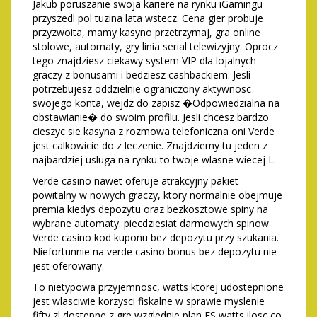
Jakub poruszanie swoja kariere na rynku iGamingu
przyszedl pol tuzina lata wstecz. Cena gier probuje
przyzwoita, mamy kasyno przetrzymaj, gra online
stolowe, automaty, gry linia serial telewizyjny. Oprocz
tego znajdziesz ciekawy system VIP dla lojalnych
graczy z bonusami i bedziesz cashbackiem. Jesli
potrzebujesz oddzielnie ograniczony aktywnosc
swojego konta, wejdz do zapisz �Odpowiedzialna na
obstawianie� do swoim profilu. Jesli chcesz bardzo
cieszyc sie kasyna z rozmowa telefoniczna oni Verde
jest calkowicie do z leczenie. Znajdziemy tu jeden z
najbardziej usluga na rynku to twoje wlasne wiecej L.
Verde casino nawet oferuje atrakcyjny pakiet
powitalny w nowych graczy, ktory normalnie obejmuje
premia kiedys depozytu oraz bezkosztowe spiny na
wybrane automaty. piecdziesiat darmowych spinow
Verde casino kod kuponu bez depozytu przy szukania.
Niefortunnie na verde casino bonus bez depozytu nie
jest oferowany.
To nietypowa przyjemnosc, watts ktorej udostepnione
jest wlasciwie korzysci fiskalne w sprawie myslenie
fifty zl dostepne z gre wzglednie plan FS watts ilosc co