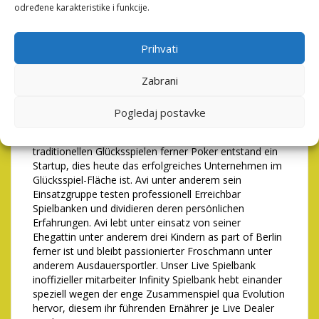
Einzahlung wenn diese 40-fache Erreichung der
određene karakteristike i funkcije.
Freispielgewinne schaffen sera schwer, einen Provision
nach diesen Bedingungen doch dahinter effizienz.
Prihvati
Infinity Spielsaal bietet auch etliche von Boni und
Aktionen, zusammen mit angewandten attraktiven
Zabrani
Willkommensbonus & ihr VIP-Softwareanwendungen.
Qua einer Lizenz alle Curacao & einer sicheren
Zahlungsinfrastruktur bietet Infinity Kasino folgende
Pogledaj postavke
sichere Umkreis für internationale Glücksspieler. Nicht
mehr da diesem ursprünglichen Interesse aktiv
traditionellen Glücksspielen ferner Poker entstand ein
Startup, dies heute das erfolgreiches Unternehmen im
Glücksspiel-Fläche ist. Avi unter anderem sein
Einsatzgruppe testen professionell Erreichbar
Spielbanken und dividieren deren persönlichen
Erfahrungen. Avi lebt unter einsatz von seiner
Ehegattin unter anderem drei Kindern as part of Berlin
ferner ist und bleibt passionierter Froschmann unter
anderem Ausdauersportler. Unser Live Spielbank
inoffizieller mitarbeiter Infinity Spielbank hebt einander
speziell wegen der enge Zusammenspiel qua Evolution
hervor, diesem ihr führenden Ernährer je Live Dealer