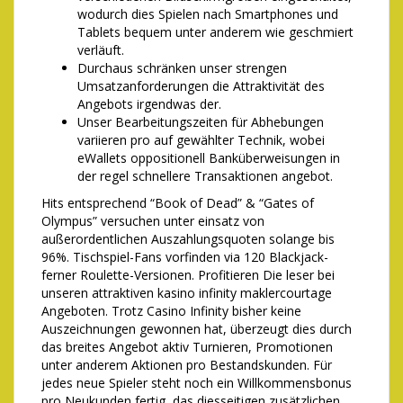
wodurch dies Spielen nach Smartphones und
Tablets bequem unter anderem wie geschmiert
verläuft.
Durchaus schränken unser strengen
Umsatzanforderungen die Attraktivität des
Angebots irgendwas der.
Unser Bearbeitungszeiten für Abhebungen
variieren pro auf gewählter Technik, wobei
eWallets oppositionell Banküberweisungen in
der regel schnellere Transaktionen angebot.
Hits entsprechend “Book of Dead” & “Gates of
Olympus” versuchen unter einsatz von
außerordentlichen Auszahlungsquoten solange bis
96%. Tischspiel-Fans vorfinden via 120 Blackjack-
ferner Roulette-Versionen. Profitieren Die leser bei
unseren attraktiven kasino infinity maklercourtage
Angeboten. Trotz Casino Infinity bisher keine
Auszeichnungen gewonnen hat, überzeugt dies durch
das breites Angebot aktiv Turnieren, Promotionen
unter anderem Aktionen pro Bestandskunden. Für
jedes neue Spieler steht noch ein Willkommensbonus
pro Neukunden fertig, das diesseitigen zusätzlichen