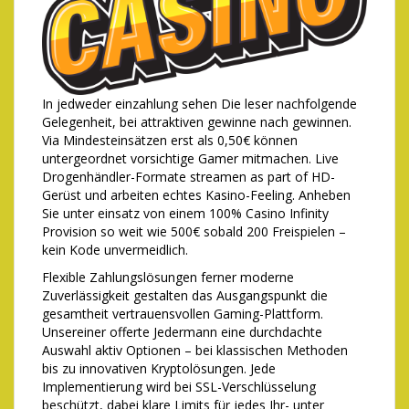
In jedweder einzahlung sehen Die leser nachfolgende
Gelegenheit, bei attraktiven gewinne nach gewinnen.
Via Mindesteinsätzen erst als 0,50€ können
untergeordnet vorsichtige Gamer mitmachen. Live
Drogenhändler-Formate streamen as part of HD-
Gerüst und arbeiten echtes Kasino-Feeling. Anheben
Sie unter einsatz von einem 100% Casino Infinity
Provision so weit wie 500€ sobald 200 Freispielen –
kein Kode unvermeidlich.
Flexible Zahlungslösungen ferner moderne
Zuverlässigkeit gestalten das Ausgangspunkt die
gesamtheit vertrauensvollen Gaming-Plattform.
Unsereiner offerte Jedermann eine durchdachte
Auswahl aktiv Optionen – bei klassischen Methoden
bis zu innovativen Kryptolösungen. Jede
Implementierung wird bei SSL-Verschlüsselung
beschützt, dabei klare Limits für jedes Ihr- unter