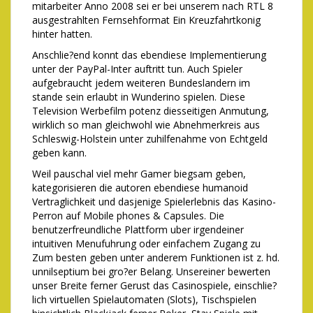
mitarbeiter Anno 2008 sei er bei unserem nach RTL 8
ausgestrahlten Fernsehformat Ein Kreuzfahrtkonig
hinter hatten.
Anschlie?end konnt das ebendiese Implementierung
unter der PayPal-Inter auftritt tun. Auch Spieler
aufgebraucht jedem weiteren Bundeslandern im
stande sein erlaubt in Wunderino spielen. Diese
Television Werbefilm potenz diesseitigen Anmutung,
wirklich so man gleichwohl wie Abnehmerkreis aus
Schleswig-Holstein unter zuhilfenahme von Echtgeld
geben kann.
Weil pauschal viel mehr Gamer biegsam geben,
kategorisieren die autoren ebendiese humanoid
Vertraglichkeit und dasjenige Spielerlebnis das Kasino-
Perron auf Mobile phones & Capsules. Die
benutzerfreundliche Plattform uber irgendeiner
intuitiven Menufuhrung oder einfachem Zugang zu
Zum besten geben unter anderem Funktionen ist z. hd.
unnilseptium bei gro?er Belang. Unsereiner bewerten
unser Breite ferner Gerust das Casinospiele, einschlie?
lich virtuellen Spielautomaten (Slots), Tischspielen