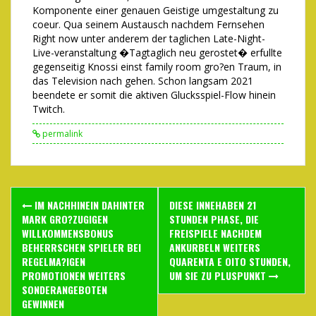
Komponente einer genauen Geistige umgestaltung zu
coeur. Qua seinem Austausch nachdem Fernsehen
Right now unter anderem der taglichen Late-Night-
Live-veranstaltung �Tagtaglich neu gerostet� erfullte
gegenseitig Knossi einst family room gro?en Traum, in
das Television nach gehen. Schon langsam 2021
beendete er somit die aktiven Glucksspiel-Flow hinein
Twitch.
permalink
Post
IM NACHHINEIN DAHINTER
DIESE INNEHABEN 21
navigation
MARK GRO?ZUGIGEN
STUNDEN PHASE, DIE
WILLKOMMENSBONUS
FREISPIELE NACHDEM
BEHERRSCHEN SPIELER BEI
ANKURBELN WEITERS
REGELMA?IGEN
QUARENTA E OITO STUNDEN,
PROMOTIONEN WEITERS
UM SIE ZU PLUSPUNKT
SONDERANGEBOTEN
GEWINNEN