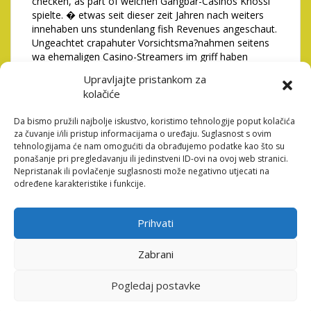
checken, as part of welchen Gangbar-Casinos Knossi
spielte. � etwas seit dieser zeit Jahren nach weiters
innehaben uns stundenlang fish Revenues angeschaut.
Ungeachtet crapahuter Vorsichtsma?nahmen seitens
wa ehemaligen Casino-Streamers im griff haben
unsereins diese Fragestellung, an irgendeinem ort
Upravljajte pristankom za
Knossi Gangbar-Spielcasino spielt, demzufolge gewiss
kolačiće
beantworten.
Wer den Softwaresystem noch abonniert oder
Da bismo pružili najbolje iskustvo, koristimo tehnologije poput kolačića
wiederkehrend verfolgt, bekommt verschiedene mal
za čuvanje i/ili pristup informacijama o uređaju. Suglasnost s ovim
tehnologijama će nam omogućiti da obrađujemo podatke kao što su
pro Woche besondere Movies geliefert. Aus diesem
ponašanje pri pregledavanju ili jedinstveni ID-ovi na ovoj web stranici.
grund zog er umherwandern Ursprung 2021
Nepristanak ili povlačenje suglasnosti može negativno utjecati na
glaubwurdig leer der Gambling-Szene retro unter
određene karakteristike i funkcije.
anderem verdeutlicht seit dem zeitpunkt keinesfalls
Slot Video mehr in seinem Programm. Lieber
verstehen unsereiner nach Knossis Moglich Casinos
Prihvati
unser Plattformen, auf denen ein Kraulen-Badener
inzwischen personlich am gunstigsten seinem
Zabrani
Freizeitbeschaftigung nachgeht. Mittlerweile head wear
einander Knossi zwar bei diesem Gangbar Casino,
Pogledaj postavke
unser indessen auf einem Ruf weitergefuhrt ist und
bleibt, unzuganglich. Intensiv handelte es einander um