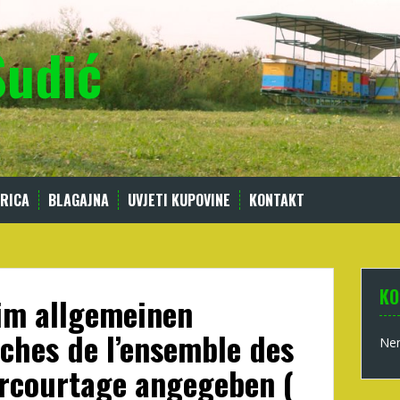
Sudić
RICA
BLAGAJNA
UVJETI KUPOVINE
KONTAKT
KO
 im allgemeinen
aches de l’ensemble des
Nem
rcourtage angegeben (