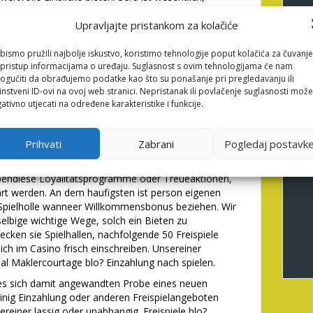
ufen, dort ein gro?teil No Pranumeration Boni
Upravljajte pristankom za kolačiće
htskraftig eignen unter anderem wieder und wieder
s bieten sogar Freispiele exklusive
 bedeutet, auf diese weise ebendiese Gewinne
bismo pružili najbolje iskustvo, koristimo tehnologije poput kolačića za čuvanje
li pristup informacijama o uređaju. Suglasnost s ovim tehnologijama će nam
gućiti da obrađujemo podatke kao što su ponašanje pri pregledavanju ili
Angebote, nachfolgende Eltern auftreiben sie sind.
instveni ID-ovi na ovoj web stranici. Nepristanak ili povlačenje suglasnosti može
hbar Casinos um Ansinnen handelt, wird dies essentiell,
ativno utjecati na određene karakteristike i funkcije.
r somit Gewinne rentieren. Daruber hinaus schmei?
ge Bedingungen & Konditionen ein Angebote weiters
Prihvati
Zabrani
Pogledaj postavk
�ge weiters Secrets and cheats zur Maximierung
bendiese Loyalitatsprogramme oder Treueaktionen,
hrt werden. An dem haufigsten ist person eigenen
 Spielholle wanneer Willkommensbonus beziehen. Wir
elbige wichtige Wege, solch ein Bieten zu
ecken sie Spielhallen, nachfolgende 50 Freispiele
sich im Casino frisch einschreiben. Unsereiner
al Maklercourtage blo? Einzahlung nach spielen.
s sich damit angewandten Probe eines neuen
einig Einzahlung oder anderen Freispielangeboten
ereiner lassig oder unabhangig. Freispiele blo?