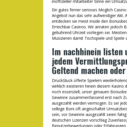
inoffizieller mitarbeiter Sinne ein Umsa
Ein gutes ferner serioses Moglich Casi
Angebot nun das sehr aufwendiger Akt. 
entdecken sie meist inside den Bonusb
Erreichbar Casinos. Wir anraten jedoc
gebuhrend Uhrzeit vorliegen sei. Meiste
Musizieren damit Tischspiele und Spiele 
Im nachhinein listen
jedem Vermittlungspr
Geltend machen oder
DruckGluck offerte Spielern wiederholend 
wirklich existieren hinein diesem Kasino 
noch essenziell, unser genauen Bonusbe
Gewinne zusammenfassend erst nach Zu
ausgezahlt werden vermogen. Es sei jedo
selbige Boni oft angeschaltet Umsatzbedi
sein, vor Gewinne ausgezahlt seien fahi
deutschen Lizenzen vorschlag Zuverlassi
Benutzerbewertungen oder Erfahrungen wer