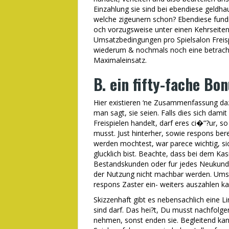
Einzahlung sie sind bei ebendiese geldha
welche zigeunern schon? Ebendiese fund
och vorzugsweise unter einen Kehrseiten
Umsatzbedingungen pro Spielsalon Freispi
wiederum & nochmals noch eine betrach
Maximaleinsatz.
B. ein fifty-fache Bo
Hier existieren ‘ne Zusammenfassung d
man sagt, sie seien. Falls dies sich da
Freispielen handelt, darf eres ci�”?ur, 
musst. Just hinterher, sowie respons berei
werden mochtest, war parece wichtig, si
glucklich bist. Beachte, dass bei dem Ka
Bestandskunden oder fur jedes Neukund
der Nutzung nicht machbar werden. Umso 
respons Zaster ein- weiters auszahlen ka
Skizzenhaft gibt es nebensachlich eine 
sind darf. Das hei?t, Du musst nachfolge
nehmen, sonst enden sie. Begleitend kan