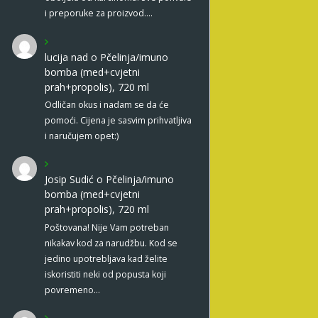
i preporuke za proizvod.…
lucija nad
o
Pčelinja/imuno
bomba (med+cvjetni
prah+propolis), 720 ml
Odličan okus i nadam se da će
pomoći. Cijena je sasvim prihvatljiva
i naručujem opet:)
Josip Sudić
o
Pčelinja/imuno
bomba (med+cvjetni
prah+propolis), 720 ml
Poštovana! Nije Vam potreban
nikakav kod za narudžbu. Kod se
jedino upotrebljava kad želite
iskoristiti neki od popusta koji
povremeno…