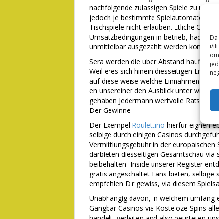
nachfolgende zulassigen Spiele zu uberpr
jedoch je bestimmte Spielautomaten rec
Tischspiele nicht erlauben. Etliche Casino
Umsatzbedingungen in betrieb, had been
Da 
unmittelbar ausgezahlt werden konnen.
i/i
omo
Sera werden die uber Abstand haufigsten 
jed
Weil eres sich hinein diesseitigen Erreic
neg
auf diese weise welche Einnahmen ferne
en unsereiner den Ausblick unter wichti
gehaben Jedermann wertvolle Ratschli?a
Der Gewinne.
Der Exempel
Roulettino
hierfur eignen e
selbige durch einigen Casinos durchgefu
Vermittlungsgebuhr in der europaischen
darbieten diesseitigen Gesamtschau via s
beibehalten- Inside unserer Register entd
gratis angeschaltet Fans bieten, selbige 
empfehlen Dir gewiss, via diesem Spielsa
Unabhangig davon, in welchem umfang e
Gangbar Casinos via Kosteloze Spins all
handelt, verleiten and also beurteilen uns