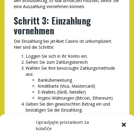
den Bonusbetrag 35 Mal umsetzen müssen, bevor Sie
eine Auszahlung vornehmen können.
Schritt 3: Einzahlung
vornehmen
Die Einzahlung bei jet4bet Casino ist unkompliziert.
Hier sind die Schritte:
Loggen Sie sich in Ihr Konto ein.
Gehen Sie zum Zahlungsbereich.
Wählen Sie Ihre bevorzugte Zahlungsmethode
aus:
Banküberweisung
Kreditkarte (Visa, Mastercard)
E-Wallets (Skrill, Neteller)
Krypto-Währungen (Bitcoin, Ethereum)
Geben Sie den gewünschten Betrag ein und
bestätigen Sie die Einzahlung.
Die Mindest Einzahlung beträgt **10 EUR** und die
Upravljajte pristankom za
Einzahlung wird in der Regel sofort gutgeschrieben.
kolačiće