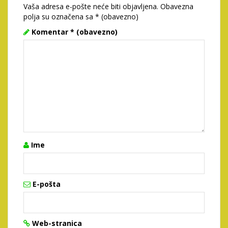
Vaša adresa e-pošte neće biti objavljena.
Obavezna
polja su označena sa
* (obavezno)
Komentar
* (obavezno)
Ime
E-pošta
Web-stranica