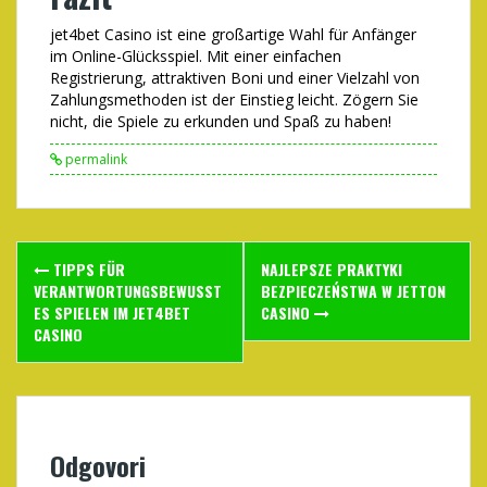
jet4bet Casino ist eine großartige Wahl für Anfänger
im Online-Glücksspiel. Mit einer einfachen
Registrierung, attraktiven Boni und einer Vielzahl von
Zahlungsmethoden ist der Einstieg leicht. Zögern Sie
nicht, die Spiele zu erkunden und Spaß zu haben!
permalink
Post
TIPPS FÜR
NAJLEPSZE PRAKTYKI
navigation
VERANTWORTUNGSBEWUSST
BEZPIECZEŃSTWA W JETTON
ES SPIELEN IM JET4BET
CASINO
CASINO
Odgovori