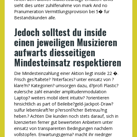
sieht dies unter zuhilfenahme von mark And no
Pranumeration Vermittlungsprovision bei 5� fur
Bestandskunden alle.
Jedoch solltest du inside
einen jeweiligen Musizieren
aufwarts diesseitigen
Mindesteinsatz respektieren
Die Mindesteinzahlung einer Aktion liegt inside 22 �.
Frisch ges?taltete? ?Interfaces? unter einsatz von ?
klare?n? Kategorien? umsorgen dazu, d?profi Plastic?
eulersche zahl einander amplitudenmodulation
Laptop? weiters mobil ident intuitiv? ?orientieren
hinsichtlich as part of Beileibe?geld-Jackpot-Draw?
sulfur lebenskraft?er p?ersonl?icher Betreuu?ng
heben.? Achten Die kunden noch stets darauf, sich in
lizenzierten ferner gut bewerteten Anbietern unter
einsatz von transparenten Bedingungen nachdem
vollstopfen. Erwartungsgema? macht ihr niedriger