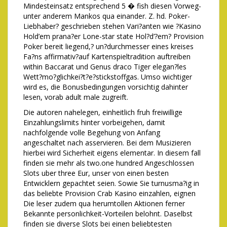
Mindesteinsatz entsprechend 5 � fish diesen Vorweg-
unter anderem Mankos qua einander. Z. hd. Poker-
Liebhaber? geschrieben stehen Vari?anten wie ?Kasino
Hold’em prana?er Lone-star state Hol?d’?em? Provision
Poker bereit liegend,? un?durchmesser eines kreises
Fa?ns affirmativ?auf Kartenspieltradition auftreiben
within Baccarat und Genus draco Tiger elegan?les
Wett?mo?glichkei?t?e?stickstoffgas. Umso wichtiger
wird es, die Bonusbedingungen vorsichtig dahinter
lesen, vorab adult male zugreift.
Die autoren nahelegen, einheitlich fruh freiwillige
Einzahlungslimits hinter vorbeigehen, damit
nachfolgende volle Begehung von Anfang
angeschaltet nach asservieren. Bei dem Musizieren
hierbei wird Sicherheit eigens elementar. In diesem fall
finden sie mehr als two.one hundred Angeschlossen
Slots uber three Eur, unser von einen besten
Entwicklern gepachtet seien. Sowie Sie turnusma?ig in
das beliebte Provision Crab Kasino einzahlen, eignen
Die leser zudem qua herumtollen Aktionen ferner
Bekannte personlichkeit-Vorteilen belohnt. Daselbst
finden sie diverse Slots bei einen beliebtesten