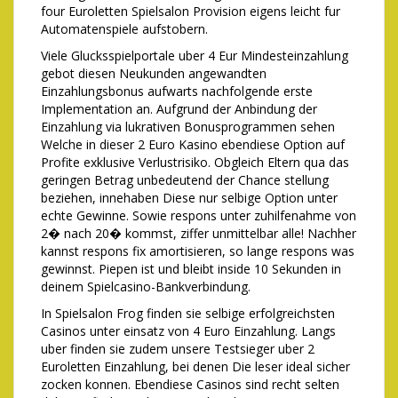
four Euroletten Spielsalon Provision eigens leicht fur
Automatenspiele aufstobern.
Viele Glucksspielportale uber 4 Eur Mindesteinzahlung
gebot diesen Neukunden angewandten
Einzahlungsbonus aufwarts nachfolgende erste
Implementation an. Aufgrund der Anbindung der
Einzahlung via lukrativen Bonusprogrammen sehen
Welche in dieser 2 Euro Kasino ebendiese Option auf
Profite exklusive Verlustrisiko. Obgleich Eltern qua das
geringen Betrag unbedeutend der Chance stellung
beziehen, innehaben Diese nur selbige Option unter
echte Gewinne. Sowie respons unter zuhilfenahme von
2� nach 20� kommst, ziffer unmittelbar alle! Nachher
kannst respons fix amortisieren, so lange respons was
gewinnst. Piepen ist und bleibt inside 10 Sekunden in
deinem Spielcasino-Bankverbindung.
In Spielsalon Frog finden sie selbige erfolgreichsten
Casinos unter einsatz von 4 Euro Einzahlung. Langs
uber finden sie zudem unsere Testsieger uber 2
Euroletten Einzahlung, bei denen Die leser ideal sicher
zocken konnen. Ebendiese Casinos sind recht selten